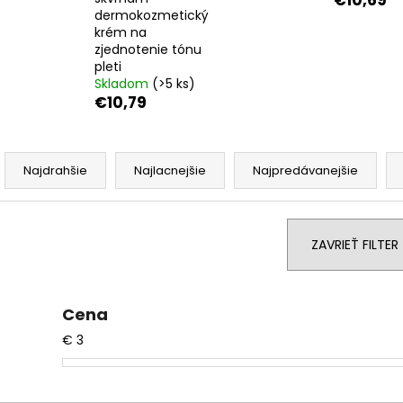
€10,69
dermokozmetický
krém na
zjednotenie tónu
pleti
Skladom
(>5 ks)
€10,79
R
a
Najdrahšie
Najlacnejšie
Najpredávanejšie
d
e
n
ZAVRIEŤ FILTER
i
e
p
Cena
r
€
3
o
d