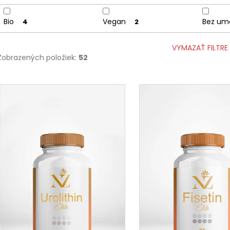
Bio
Vegan
Bez ume
4
2
VYMAZAŤ FILTRE
Zobrazených položiek:
52
V
ý
p
i
s
p
r
o
d
u
k