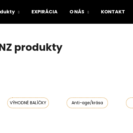
odukty
EXPIRÁCIA
O NÁS
KONTAKT
Čo potrebujete nájsť?
NZ produkty
HĽADAŤ
Odporúčame
VÝHODNÉ BALÍČKY
Anti-age/krása