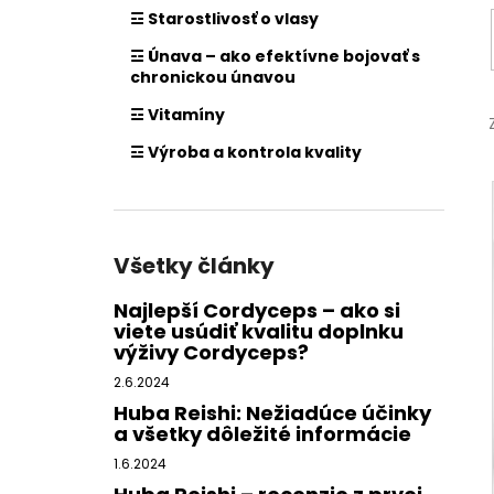
☲ Starostlivosť o vlasy
☲ Únava – ako efektívne bojovať s
chronickou únavou
☲ Vitamíny
☲ Výroba a kontrola kvality
Všetky články
Najlepší Cordyceps – ako si
viete usúdiť kvalitu doplnku
výživy Cordyceps?
2.6.2024
Huba Reishi: Nežiadúce účinky
a všetky dôležité informácie
1.6.2024