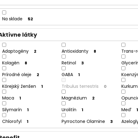
u
k
t
Na sklade
52
o
v
Aktívne látky
Adaptogény
Antioxidanty
Trans-r
2
8
Kolagén
Retinol
Glycerí
8
3
Prírodné oleje
GABA
Koenzý
2
1
Kórejský ženšen
Tribulus terrestris
Kurkum
1
0
Maca
Magnézium
Opunci
1
2
Silymarín
Urolitín
Meď
1
1
1
Chlorofyl
Pyrroctone Olamine
Azelogl
1
3
Benefit