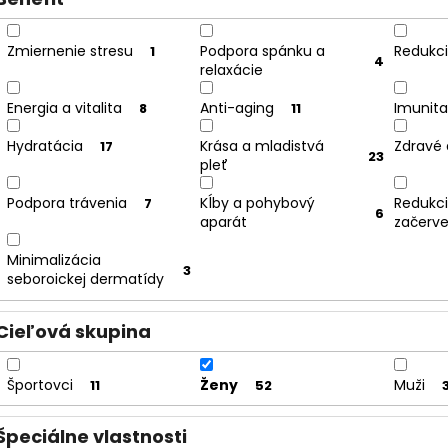
Zmiernenie stresu
Podpora spánku a
Redukc
1
4
relaxácie
Energia a vitalita
Anti-aging
Imunita
8
11
Hydratácia
Krása a mladistvá
Zdravé a
17
23
pleť
Podpora trávenia
Kĺby a pohybový
Redukc
7
6
aparát
začerv
Minimalizácia
3
seboroickej dermatídy
Cieľová skupina
Športovci
Ženy
Muži
11
52
Špeciálne vlastnosti