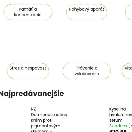
Pamäť a
Pohybový aparát
koncentrácia
Stres a nespavosť
Trávenie a
Vit
vylučovanie
Najpredávanejšie
NZ
Kyselina
Dermocosmetics
hyaluróno
Krém proti
sérum
pigmentovým
Skladom
(
škvrnám –