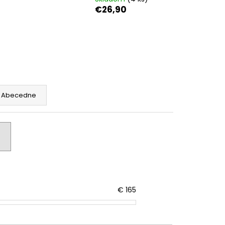
€26,90
Abecedne
€
165