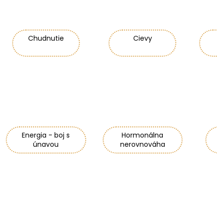
BIODERMA PHOTODERM BRUME
KYSELINA HYAL
INVISIBLE OPAĽOVACÍ KRÉM S
€10,69
MINERÁLNYMI UV FILTRAMISPF50+ (150
ML)
Chudnutie
Cievy
€7,50
Pôvodne:
€14,99
Energia - boj s
Hormonálna
únavou
nerovnováha