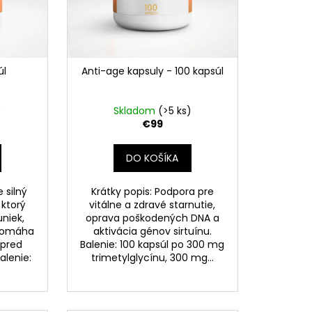
úl
Anti-age kapsuly - 100 kapsúl
)
Skladom
(>5 ks)
€99
DO KOŠÍKA
e silný
Krátky popis: Podpora pre
 ktorý
vitálne a zdravé starnutie,
niek,
oprava poškodených DNA a
 pomáha
aktivácia génov sirtuínu.
 pred
Balenie: 100 kapsúl po 300 mg
alenie:
trimetylglycínu, 300 mg...