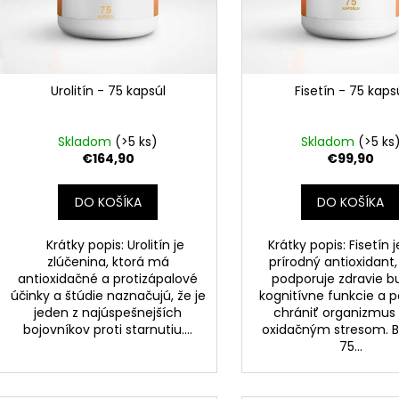
t
o
v
Urolitín - 75 kapsúl
Fisetín - 75 kaps
Skladom
(>5 ks)
Skladom
(>5 ks
€164,90
€99,90
DO KOŠÍKA
DO KOŠÍKA
Krátky popis: Urolitín je
Krátky popis: Fisetín j
zlúčenina, ktorá má
prírodný antioxidant,
antioxidačné a protizápalové
podporuje zdravie bu
účinky a štúdie naznačujú, že je
kognitívne funkcie a
jeden z najúspešnejších
chrániť organizmus
bojovníkov proti starnutiu....
oxidačným stresom. B
75...