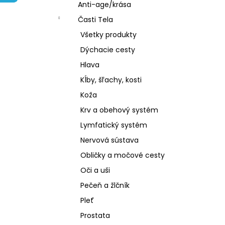
NZ DERMOCOSMETICS KRÉM PROTI
Anti-age/krása
PIGMENTOVÝM ŠKVRNÁM –
DERMOKOZMETICKÝ KRÉM NA
Časti Tela
ZJEDNOTENIE TÓNU PLETI
Všetky produkty
€10,79
Dýchacie cesty
Hlava
Kĺby, šľachy, kosti
Koža
Krv a obehový systém
Lymfatický systém
Nervová sústava
Obličky a močové cesty
Oči a uši
Pečeň a žlčník
Pleť
Prostata