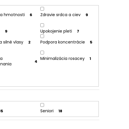
ia hmotnosti
Zdravie srdca a ciev
6
9
Upokojenie pleti
9
7
 silné vlasy
Podpora koncentrácie
2
5
ia
Minimalizácia rosacey
1
4
enania
Seniori
35
18