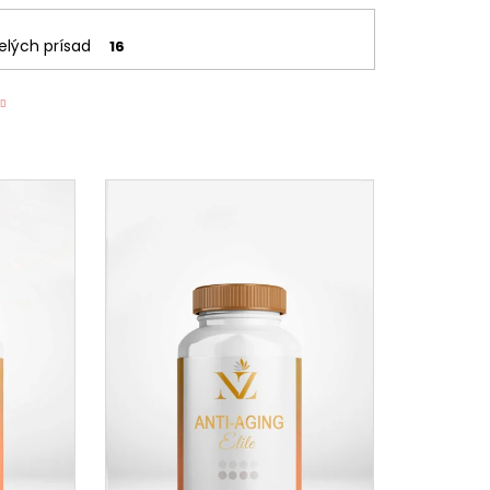
lých prísad
16