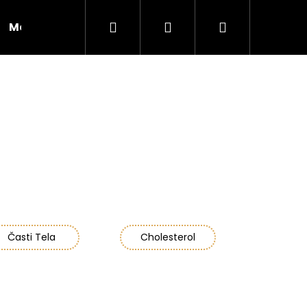
Hľadať
Prihlásenie
Nákupný
Moja objednávka
RADY A INŠPIRÁCIE
košík
Časti Tela
Cholesterol
Nasledujúce