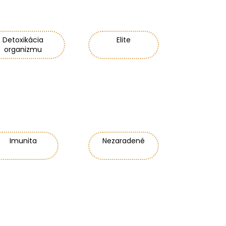
URÓNOVÁ 7% SÉRUM
Detoxikácia
Elite
organizmu
Imunita
Nezaradené