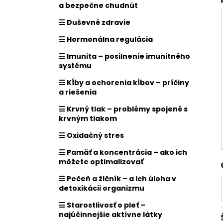
a bezpečne chudnút
☲ Duševné zdravie
☲ Hormonálna regulácia
☲ Imunita – posilnenie imunitného
systému
☲ Kĺby a ochorenia kĺbov – príčiny
a riešenia
☲ Krvný tlak – problémy spojené s
krvným tlakom
☲ Oxidačný stres
☲ Pamäť a koncentrácia – ako ich
môžete optimalizovať
☲ Pečeň a žlčník – a ich úloha v
detoxikácii organizmu
☲ Starostlivosť o pleť –
najúčinnejšie aktívne látky