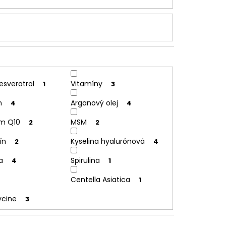
esveratrol
Vitamíny
1
3
n
Arganový olej
4
4
m Q10
MSM
2
2
ín
Kyselina hyalurónová
2
4
a
Spirulina
4
1
Centella Asiatica
1
ycine
3