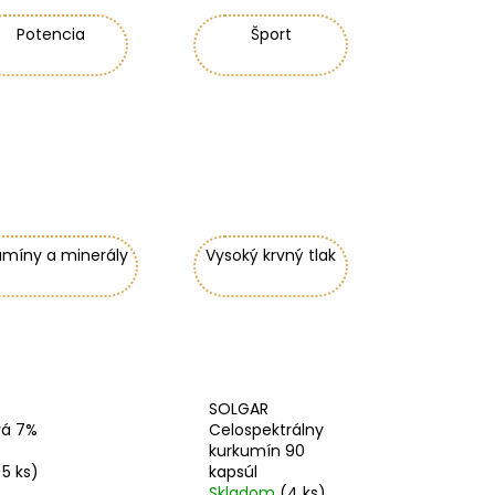
Potencia
Šport
amíny a minerály
Vysoký krvný tlak
SOLGAR
vá 7%
Celospektrálny
kurkumín 90
>5 ks)
kapsúl
Skladom
(4 ks)