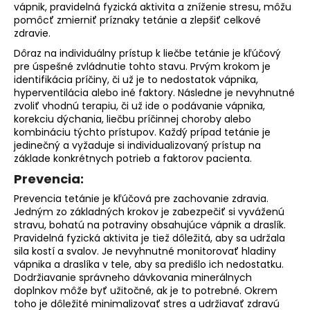
vápnik, pravidelná fyzická aktivita a zníženie stresu, môžu
pomôcť zmierniť príznaky tetánie a zlepšiť celkové
zdravie.
Dôraz na individuálny prístup k liečbe tetánie je kľúčový
pre úspešné zvládnutie tohto stavu. Prvým krokom je
identifikácia príčiny, či už je to nedostatok vápnika,
hyperventilácia alebo iné faktory. Následne je nevyhnutné
zvoliť vhodnú terapiu, či už ide o podávanie vápnika,
korekciu dýchania, liečbu príčinnej choroby alebo
kombináciu týchto prístupov. Každý prípad tetánie je
jedinečný a vyžaduje si individualizovaný prístup na
základe konkrétnych potrieb a faktorov pacienta.
Prevencia:
Prevencia tetánie je kľúčová pre zachovanie zdravia.
Jedným zo základných krokov je zabezpečiť si vyváženú
stravu, bohatú na potraviny obsahujúce vápnik a draslík.
Pravidelná fyzická aktivita je tiež dôležitá, aby sa udržala
sila kostí a svalov. Je nevyhnutné monitorovať hladiny
vápnika a draslíka v tele, aby sa predišlo ich nedostatku.
Dodržiavanie správneho dávkovania minerálnych
doplnkov môže byť užitočné, ak je to potrebné. Okrem
toho je dôležité minimalizovať stres a udržiavať zdravú