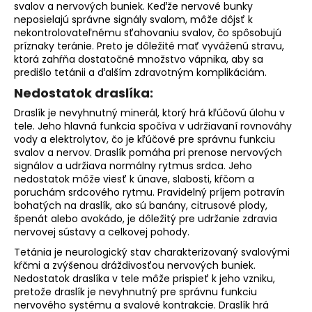
svalov a nervových buniek. Keďže nervové bunky
neposielajú správne signály svalom, môže dôjsť k
nekontrolovateľnému sťahovaniu svalov, čo spôsobujú
príznaky teránie. Preto je dôležité mať vyváženú stravu,
ktorá zahŕňa dostatočné množstvo vápnika, aby sa
predišlo tetánii a ďalším zdravotným komplikáciám.
Nedostatok draslíka:
Draslík je nevyhnutný minerál, ktorý hrá kľúčovú úlohu v
tele. Jeho hlavná funkcia spočíva v udržiavaní rovnováhy
vody a elektrolytov, čo je kľúčové pre správnu funkciu
svalov a nervov. Draslík pomáha pri prenose nervových
signálov a udržiava normálny rytmus srdca. Jeho
nedostatok môže viesť k únave, slabosti, kŕčom a
poruchám srdcového rytmu. Pravidelný príjem potravín
bohatých na draslík, ako sú banány, citrusové plody,
špenát alebo avokádo, je dôležitý pre udržanie zdravia
nervovej sústavy a celkovej pohody.
Tetánia je neurologický stav charakterizovaný svalovými
kŕčmi a zvýšenou dráždivosťou nervových buniek.
Nedostatok draslíka v tele môže prispieť k jeho vzniku,
pretože draslík je nevyhnutný pre správnu funkciu
nervového systému a svalové kontrakcie. Draslík hrá