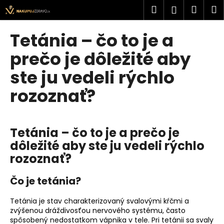
K
Prejsť
Hľadať
Náku
M
Prihlásen
na
o
obsah
Späť
Späť
košík
š
Tetánia – čo to je a
í
Č
prečo je dôležité aby
k
o
ste ju vedeli rýchlo
p
rozoznať?
o
t
r
e
Tetánia – čo to je a prečo je
b
dôležité aby ste ju vedeli rýchlo
u
rozoznať?
j
Čo je tetánia?
e
t
Tetánia je stav charakterizovaný svalovými kŕčmi a
e
zvýšenou dráždivosťou nervového systému, často
spôsobený nedostatkom vápnika v tele. Pri tetánii sa svaly
n