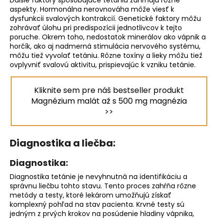
Ďalšie faktory spôsobujúce tetániu zahŕňajú rôzne
aspekty. Hormonálna nerovnováha môže viesť k
dysfunkcii svalových kontrakcií.
Genetické
faktory môžu
zohrávať úlohu pri predispozícii jednotlivcov k tejto
poruche. Okrem toho, nedostatok minerálov ako vápnik a
horčík, ako aj nadmerná stimulácia nervového systému,
môžu tiež vyvolať tetániu. Rôzne toxíny a lieky môžu tiež
ovplyvniť svalovú aktivitu, prispievajúc k vzniku tetánie.
Kliknite sem pre náš bestseller produkt
Magnézium malát až s 500 mg magnézia
>>
Diagnostika a liečba:
Diagnostika:
Diagnostika tetánie je nevyhnutná na identifikáciu a
správnu liečbu tohto stavu. Tento proces zahŕňa rôzne
metódy a testy, ktoré lekárom umožňujú získať
komplexný pohľad na stav pacienta. Krvné testy sú
jedným z prvých krokov na posúdenie hladiny vápnika,