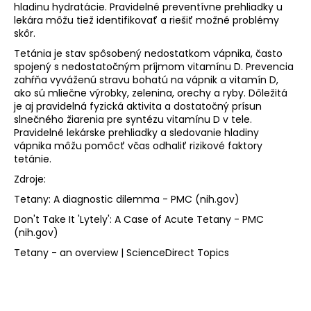
hladinu hydratácie. Pravidelné preventívne prehliadky u
lekára môžu tiež identifikovať a riešiť možné problémy
skôr.
Tetánia je stav spôsobený nedostatkom vápnika, často
spojený s nedostatočným príjmom vitamínu D. Prevencia
zahŕňa vyváženú stravu bohatú na vápnik a vitamín D,
ako sú mliečne výrobky, zelenina, orechy a ryby. Dôležitá
je aj pravidelná fyzická aktivita a dostatočný prísun
slnečného žiarenia pre syntézu vitamínu D v tele.
Pravidelné lekárske prehliadky a sledovanie hladiny
vápnika môžu pomôcť včas odhaliť rizikové faktory
tetánie.
Zdroje:
Tetany: A diagnostic dilemma - PMC (nih.gov)
Don't Take It 'Lytely': A Case of Acute Tetany - PMC
(nih.gov)
Tetany - an overview | ScienceDirect Topics