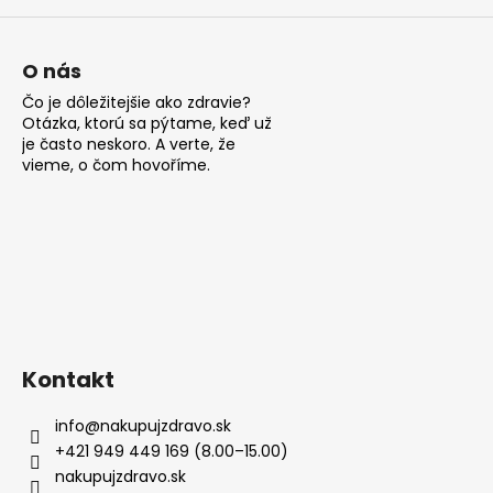
O nás
Čo je dôležitejšie ako zdravie?
Otázka, ktorú sa pýtame, keď už
je často neskoro. A verte, že
vieme, o čom hovoříme.
Kontakt
info
@
nakupujzdravo.sk
+421 949 449 169 (8.00–15.00)
nakupujzdravo.sk