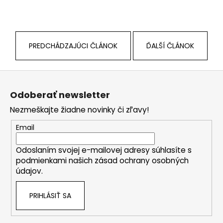
PREDCHÁDZAJÚCI ČLÁNOK
ĎALŠÍ ČLÁNOK
Z
á
Odoberať newsletter
p
Nezmeškajte žiadne novinky či zľavy!
ä
t
Email
i
Odoslaním svojej e-mailovej adresy súhlasíte s
e
podmienkami našich zásad ochrany osobných
údajov.
PRIHLÁSIŤ SA