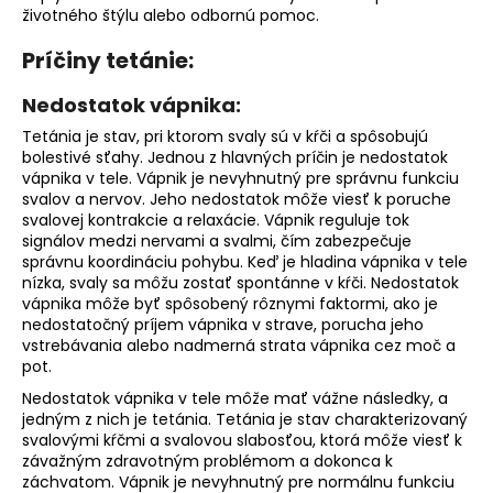
životného štýlu alebo odbornú pomoc.
Príčiny tetánie:
Nedostatok vápnika:
Tetánia je stav, pri ktorom svaly sú v kŕči a spôsobujú
bolestivé sťahy. Jednou z hlavných príčin je nedostatok
vápnika v tele. Vápnik je nevyhnutný pre správnu funkciu
svalov a nervov. Jeho nedostatok môže viesť k poruche
svalovej kontrakcie a relaxácie. Vápnik reguluje tok
signálov medzi nervami a svalmi, čím zabezpečuje
správnu koordináciu pohybu. Keď je hladina vápnika v tele
nízka, svaly sa môžu zostať spontánne v kŕči. Nedostatok
vápnika môže byť spôsobený rôznymi faktormi, ako je
nedostatočný príjem vápnika v strave, porucha jeho
vstrebávania alebo nadmerná strata vápnika cez moč a
pot.
Nedostatok vápnika v tele môže mať vážne následky, a
jedným z nich je tetánia. Tetánia je stav charakterizovaný
svalovými kŕčmi a svalovou slabosťou, ktorá môže viesť k
závažným zdravotným problémom a dokonca k
záchvatom. Vápnik je nevyhnutný pre normálnu funkciu