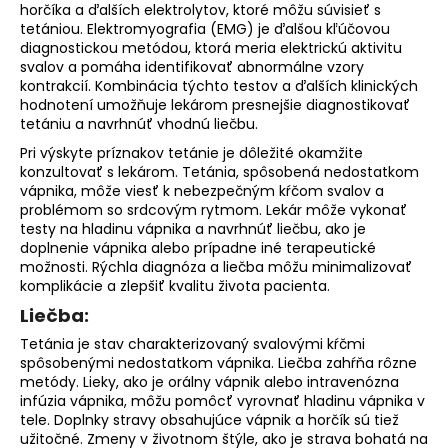
horčíka a ďalších elektrolytov, ktoré môžu súvisieť s
tetániou. Elektromyografia (EMG) je ďalšou kľúčovou
diagnostickou metódou, ktorá meria elektrickú aktivitu
svalov a pomáha identifikovať abnormálne vzory
kontrakcií. Kombinácia týchto testov a ďalších klinických
hodnotení umožňuje lekárom presnejšie diagnostikovať
tetániu a navrhnúť vhodnú liečbu.
Pri výskyte príznakov tetánie je dôležité okamžite
konzultovať s lekárom. Tetánia, spôsobená nedostatkom
vápnika, môže viesť k nebezpečným kŕčom svalov a
problémom so srdcovým rytmom. Lekár môže vykonať
testy na hladinu vápnika a navrhnúť liečbu, ako je
doplnenie vápnika alebo prípadne iné terapeutické
možnosti. Rýchla diagnóza a liečba môžu minimalizovať
komplikácie a zlepšiť kvalitu života pacienta.
Liečba:
Tetánia je stav charakterizovaný svalovými kŕčmi
spôsobenými nedostatkom vápnika. Liečba zahŕňa rôzne
metódy. Lieky, ako je orálny vápnik alebo intravenózna
infúzia vápnika, môžu pomôcť vyrovnať hladinu vápnika v
tele. Doplnky stravy obsahujúce vápnik a horčík sú tiež
užitočné. Zmeny v životnom štýle, ako je strava bohatá na