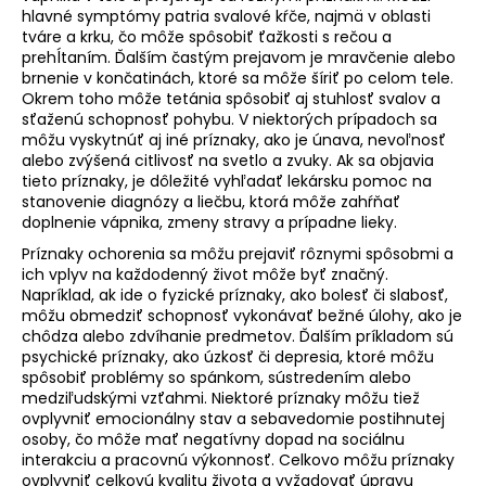
č
hlavné symptómy patria svalové kŕče, najmä v oblasti
a
tváre a krku, čo môže spôsobiť ťažkosti s rečou a
m
prehĺtaním. Ďalším častým prejavom je mravčenie alebo
e
brnenie v končatinách, ktoré sa môže šíriť po celom tele.
Okrem toho môže tetánia spôsobiť aj stuhlosť svalov a
sťaženú schopnosť pohybu. V niektorých prípadoch sa
NZ
môžu vyskytnúť aj iné príznaky, ako je únava, nevoľnosť
DERMOCOSMETICS
alebo zvýšená citlivosť na svetlo a zvuky. Ak sa objavia
ROSACEA
tieto príznaky, je dôležité vyhľadať lekársku pomoc na
–
stanovenie diagnózy a liečbu, ktorá môže zahŕňať
DERMOKOZMETICKÝ
doplnenie vápnika, zmeny stravy a prípadne lieky.
KRÉM
NA
Príznaky ochorenia sa môžu prejaviť rôznymi spôsobmi a
REDUKCIU
ich vplyv na každodenný život môže byť značný.
ZAČERVENANIA
Napríklad, ak ide o fyzické príznaky, ako bolesť či slabosť,
A
môžu obmedziť schopnosť vykonávať bežné úlohy, ako je
POSILNENIE
chôdza alebo zdvíhanie predmetov. Ďalším príkladom sú
CIEVOK
psychické príznaky, ako úzkosť či depresia, ktoré môžu
€9,99
spôsobiť problémy so spánkom, sústredením alebo
medziľudskými vzťahmi. Niektoré príznaky môžu tiež
ovplyvniť emocionálny stav a sebavedomie postihnutej
osoby, čo môže mať negatívny dopad na sociálnu
interakciu a pracovnú výkonnosť. Celkovo môžu príznaky
ovplyvniť celkovú kvalitu života a vyžadovať úpravu