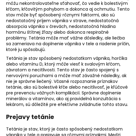
môžu nekontrolovateľne sťahovať, čo vedie k bolestivým
á
kŕčom, kŕčovitým pohybom a dokonca aj ochrnutiu. Tento
j
stav môže byť spôsobený rôznymi faktormi, ako sú
nedostatočný príjem vápnika v strave, nedostatočná
s
absorpcia vápnika v črevách, nedostatočná hladina
ť
hormónu štítnej žľazy alebo dokonca respiračné
?
problémy. Tetánia môže mať vážne dôsledky, ale liečba
sa zameriava na doplnenie vápnika v tele a riadenie príčin,
ktoré ju spôsobujú.
Tetánia je stav spôsobený nedostatkom vápnika, horčíka
alebo vitamínu D, ktorý môže viesť k svalovým kŕčom,
závratom a necitlivosti. Tento stav je často spojený s
HĽADAŤ
nervovými poruchami a môže mať závažné následky, ak
nie je správne liečený. Včasné rozpoznanie príznakov
tetánie, ako sú bolestivé kŕče alebo necitlivosť, je kľúčové
pre prevenciu vážnych komplikácií. Správne doplnenie
O
minerálov a vitamínov, ako aj pravidelná konzultácia s
d
lekárom, sú dôležité pre efektívne zvládnutie tohto stavu.
p
o
Prejavy tetánie
r
ú
Tetánia je stav, ktorý je často spôsobený nedostatkom
vápnika v tele a prejavuje sa rôznymi príznakmi. Medzi