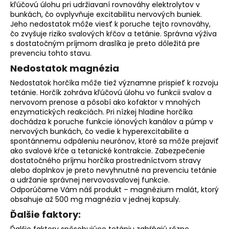
kľúčovú úlohu pri udržiavaní rovnováhy elektrolytov v
bunkách, čo ovplyvňuje excitabilitu nervových buniek.
Jeho nedostatok môže viesť k poruche tejto rovnováhy,
čo zvyšuje riziko svalových kŕčov a tetánie. Správna výživa
s dostatočným príjmom draslíka je preto dôležitá pre
prevenciu tohto stavu.
Nedostatok magnézia
Nedostatok horčíka
môže tiež významne prispieť k rozvoju
tetánie. Horčík zohráva kľúčovú úlohu vo funkcii svalov a
nervovom prenose a pôsobí ako kofaktor v mnohých
enzymatických reakciách. Pri nízkej hladine horčíka
dochádza k poruche funkcie iónových kanálov a púmp v
nervových bunkách, čo vedie k hyperexcitabilite a
spontánnemu odpáleniu neurónov, ktoré sa môže prejaviť
ako svalové kŕče a tetanické kontrakcie. Zabezpečenie
dostatočného príjmu horčíka prostredníctvom stravy
alebo doplnkov je preto nevyhnutné na prevenciu tetánie
a udržanie správnej nervovosvalovej funkcie.
Odporúčame Vám náš produkt –
magnézium malát,
ktorý
obsahuje až 500 mg magnézia v jednej kapsuly.
Ďalšie faktory: