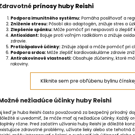
Zdravotné
prínosy huby Reishi
Podpora imunitného systému:
Pomáha posilňovať a reg
Zníženie stresu:
Pôsobí ako adaptogén, znižuje stres a úz
Zlepšenie spánku:
Môže pomôcť pri nespavosti a zlepšiť k
Antioxidant:
Bojuje proti voľným radikálom a znižuje oxida
zdravie.
Protizápalové účinky:
Znižuje zápal a môže pomôcť pri c
Podpora srdca:
Môže zlepšiť kardiovaskulárne zdravie zni
Antirakovinové vlastnosti:
Obsahuje zlúčeniny, ktoré mô
rakoviny.
Kliknite sem pre obľúbenu bylinu čínske
Možné nežiadúce účinky huby Reishi
Aj keď je huba Reishi často považovaná za bezpečný prírodný d
dôležité si uvedomiť, že môže mať aj nežiadúce účinky. Každý 
doplnky rôzne. Pred začatím užívania huby Reishi je dôležité ko
existujúce zdravotné problémy, užívate lieky alebo ste tehotná č