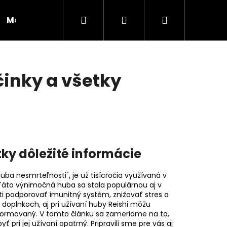
Hľadať
Prihlásenie
Nákupný
Moja objednávka
RADY A INŠPIRÁCIE
košík
činky a všetky
tky dôležité informácie
a nesmrteľnosti", je už tisícročia využívaná v
 Táto výnimočná huba sa stala populárnou aj v
 podporovať imunitný systém, znižovať stres a
 doplnkoch, aj pri užívaní huby Reishi môžu
Nasledujúce
nformovaný. V tomto článku sa zameriame na to,
pri jej užívaní opatrný. Pripravili sme pre vás aj