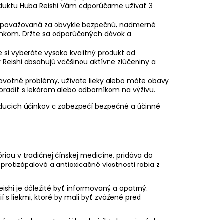
oduktu
Huba Reishi
Vám odporúčame užívať 3
hi považovaná za obvykle bezpečnú, nadmerné
inkom. Držte sa odporúčaných dávok a
že si vyberáte vysoko kvalitný produkt od
y Reishi obsahujú väčšinou aktívne zlúčeniny a
avotné problémy, užívate lieky alebo máte obavy
radiť s lekárom alebo odborníkom na výživu.
ducich účinkov a zabezpečí bezpečné a účinné
iou v tradičnej čínskej medicíne, pridáva do
rotizápalové a antioxidačné vlastnosti robia z
eishi je dôležité byť informovaný a opatrný.
ií s liekmi, ktoré by mali byť zvážené pred