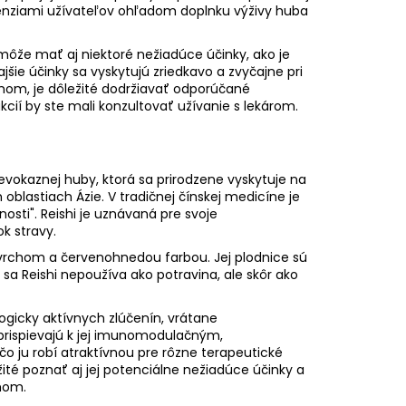
URÓNOVÁ 7% SÉRUM
enziami užívateľov ohľadom doplnku výživy huba
 môže mať aj niektoré nežiadúce účinky, ako je
jšie účinky sa vyskytujú zriedkavo a zvyčajne pri
émom, je dôležité dodržiavať odporúčané
cií by ste mali konzultovať užívanie s lekárom.
vokaznej huby, ktorá sa prirodzene vyskytuje na
blastiach Ázie. V tradičnej čínskej medicíne je
ti". Reishi je uznávaná pre svoje
k stravy.
vrchom a červenohnedou farbou. Jej plodnice sú
 sa Reishi nepoužíva ako potravina, ale skôr ako
logicky aktívnych zlúčenín, vrátane
y prispievajú k jej imunomodulačným,
o ju robí atraktívnou pre rôzne terapeutické
žité poznať aj jej potenciálne nežiadúce účinky a
mom.