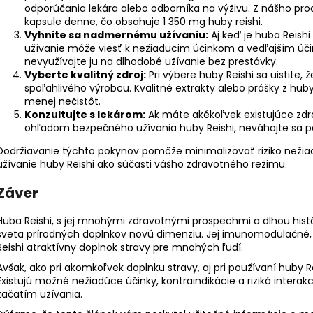
odporúčania lekára alebo odborníka na výživu. Z nášho pr
kapsule denne, čo obsahuje 1 350 mg huby reishi.
Vyhnite sa nadmernému užívaniu:
Aj keď je huba Reis
užívanie môže viesť k nežiaducim účinkom a vedľajším úč
nevyužívajte ju na dlhodobé užívanie bez prestávky.
Vyberte kvalitný zdroj:
Pri výbere huby Reishi sa uistite, 
spoľahlivého výrobcu. Kvalitné extrakty alebo prášky z hub
menej nečistôt.
Konzultujte s lekárom:
Ak máte akékoľvek existujúce zdr
ohľadom bezpečného užívania huby Reishi, neváhajte sa po
Dodržiavanie týchto pokynov pomôže minimalizovať riziko nežia
užívanie huby Reishi ako súčasti vášho zdravotného režimu.
Záver
Huba Reishi, s jej mnohými zdravotnými prospechmi a dlhou histór
sveta prírodných doplnkov novú dimenziu. Jej imunomodulačné, p
Reishi atraktívny doplnok stravy pre mnohých ľudí.
Avšak, ako pri akomkoľvek doplnku stravy, aj pri používaní huby R
Existujú možné nežiadúce účinky, kontraindikácie a riziká interakc
začatím užívania.