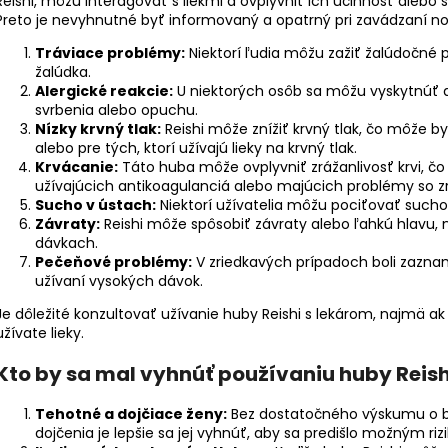
Reishi, môžu interagovať s liekmi a ovplyvniť ich účinnosť aleb
Preto je nevyhnutné byť informovaný a opatrný pri zavádzaní n
Tráviace problémy:
Niektorí ľudia môžu zažiť žalúdočné 
žalúdka.
Alergické reakcie:
U niektorých osôb sa môžu vyskytnúť a
svrbenia alebo opuchu.
Nízky krvný tlak:
Reishi môže znížiť krvný tlak, čo môže b
alebo pre tých, ktorí užívajú lieky na krvný tlak.
Krvácanie:
Táto huba môže ovplyvniť zrážanlivosť krvi, čo
užívajúcich antikoagulanciá alebo majúcich problémy so zrá
Sucho v ústach:
Niektorí užívatelia môžu pociťovať suchos
Závraty:
Reishi môže spôsobiť závraty alebo ľahkú hlavu, n
dávkach.
Pečeňové problémy:
V zriedkavých prípadoch boli zazn
užívaní vysokých dávok.
Je dôležité konzultovať užívanie huby Reishi s lekárom, najmä 
užívate lieky.
Kto by sa mal vyhnúť používaniu huby Reish
Tehotné a dojčiace ženy:
Bez dostatočného výskumu o be
dojčenia je lepšie sa jej vyhnúť, aby sa predišlo možným ri