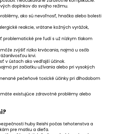
o spôsobiť neočakávané zdravotné komplikácie.
ových doplnkov do svojho režimu.
problémy, ako sú nevoľnosť, hnačka alebo bolesti
lergické reakcie, vrátane kožných vyrážok,
yť problematické pre ľudí s už nízkym tlakom
 môže zvýšiť riziko krvácania, najmä u osôb
žanlivosťou krvi.
ť v ústach ako vedľajší účinok.
ajmä pri začiatku užívania alebo pri vysokých
amenané pečeňové toxické účinky pri dlhodobom
ak máte existujúce zdravotné problémy alebo
i?
zpečnosti huby Reishi počas tehotenstva a
zikám pre matku a dieťa.