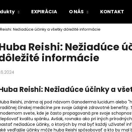
odukty
EXPIRÁCIA
O NÁS
KONTAKT
Reishi: Nežiadúce účinky a všetky dôležité informácie
Čo potrebujete nájsť?
Huba Reishi: Nežiadúce ú
dôležité informácie
HĽADAŤ
1.6.2024
Odporúčame
Huba Reishi: Nežiadúce účinky a vše
Huba Reishi, známa aj pod názvom Ganoderma lucidum alebo "hub
tradičnej čínskej medicíne pre svoje údajné zdravotné benefity.
modernom svete, kde je často propagovaná pre svoje schopnosti
zlepšovať kvalitu spánku. Avšak, rovnako ako pri iných prírodných
nastať nežiadúce účinky, o ktorých by mal byť každý užívateľ i
aké vedľajšie účinky môže huba Reishi spôsobovať a kto by mal byť 