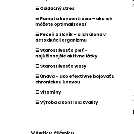
☲ Oxidačný stres
☲ Pamäť a koncentrácia – ako ich
môžete optimalizovať
☲ Pečeň a žlčník – a ich úloha v
detoxikácii organizmu
☲ Starostlivosť o pleť –
najúčinnejšie aktívne látky
☲ Starostlivosť o vlasy
☲ Únava – ako efektívne bojovať s
chronickou únavou
☲ Vitamíny
☲ Výroba a kontrola kvality
Všetky články