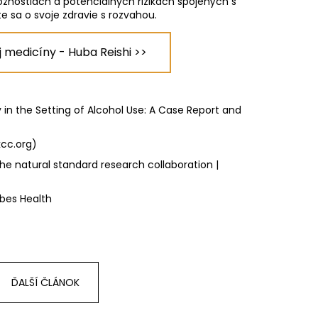
žnostiach a potenciálnych rizikách spojených s
e sa o svoje zdravie s rozvahou.
j medicíny - Huba Reishi >>
in the Setting of Alcohol Use: A Case Report and
kcc.org)
 natural standard research collaboration |
bes Health
ĎALŠÍ ČLÁNOK