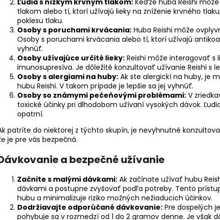
Ľudia s nízkym krvným tlakom:
Keďže huba Reishi môže z
tlakom alebo tí, ktorí užívajú lieky na zníženie krvného tlak
poklesu tlaku.
Osoby s poruchami krvácania:
Huba Reishi môže ovplyvniť
Osoby s poruchami krvácania alebo tí, ktorí užívajú antikoagu
vyhnúť.
Osoby užívajúce určité lieky:
Reishi môže interagovať s l
imunosupresíva. Je dôležité konzultovať užívanie Reishi s l
Osoby s alergiami na huby:
Ak ste alergickí na huby, je 
hubu Reishi. V takom prípade je lepšie sa jej vyhnúť.
Osoby so známymi pečeňovými problémami:
V zriedk
toxické účinky pri dlhodobom užívaní vysokých dávok. Ľud
opatrní.
Ak patríte do niektorej z týchto skupín, je nevyhnutné konzultovať 
že je pre vás bezpečná.
Dávkovanie a bezpečné užívanie
Začnite s malými dávkami:
Ak začínate užívať hubu Reis
dávkami a postupne zvyšovať podľa potreby. Tento prístup
hubu a minimalizuje riziko možných nežiaducich účinkov.
Dodržiavajte odporúčané dávkovanie:
Pre dospelých j
pohybuje sa v rozmedzí od 1 do 2 gramov denne. Je však d