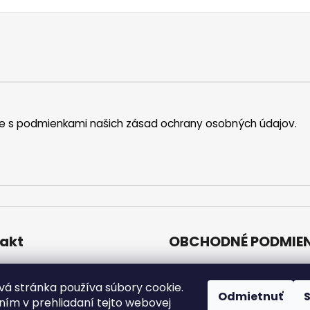
íte s podmienkami našich zásad ochrany osobných údajov.
akt
OBCHODNÉ PODMIE
Obchodné podmienk
o
@
nakupujzdravo.sk
21 949 449 169 (8.00–15.00)
á stránka používa súbory cookie.
Poštovné a spôsob p
Odmietnuť
ím v prehliadaní tejto webovej
kupujzdravo.sk
GDPR