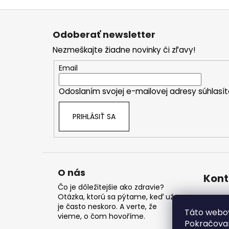
Z
á
Odoberať newsletter
p
Nezmeškajte žiadne novinky či zľavy!
ä
t
Email
i
Odoslaním svojej e-mailovej adresy súhlas
e
PRIHLÁSIŤ SA
O nás
Kont
Čo je dôležitejšie ako zdravie?
Otázka, ktorú sa pýtame, keď už
inf
je často neskoro. A verte, že
+4
Táto webov
vieme, o čom hovoříme.
Pokračovan
na