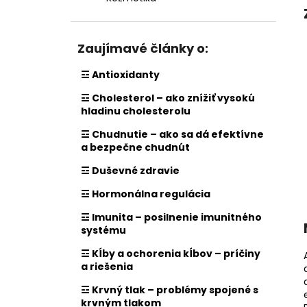
Zaujímavé články o:
☲ Antioxidanty
☲ Cholesterol – ako znížiť vysokú
hladinu cholesterolu
☲ Chudnutie – ako sa dá efektívne
a bezpečne chudnút
☲ Duševné zdravie
☲ Hormonálna regulácia
☲ Imunita – posilnenie imunitného
systému
☲ Kĺby a ochorenia kĺbov – príčiny
a riešenia
☲ Krvný tlak – problémy spojené s
krvným tlakom