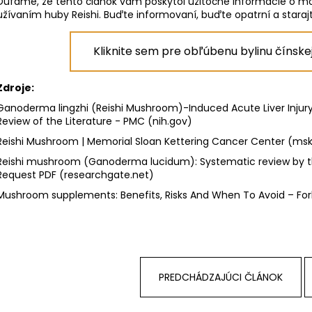
Dúfame, že tento článok vám poskytol užitočné informácie o mo
užívaním huby Reishi. Buďte informovaní, buďte opatrní a starajt
Kliknite sem pre obľúbenu bylinu čínske
Zdroje
:
Ganoderma lingzhi (Reishi Mushroom)-Induced Acute Liver Injury 
Review of the Literature - PMC (nih.gov)
Reishi Mushroom | Memorial Sloan Kettering Cancer Center (ms
Reishi mushroom (Ganoderma lucidum): Systematic review by the
Request PDF (researchgate.net)
Mushroom supplements: Benefits, Risks And When To Avoid – For
PREDCHÁDZAJÚCI ČLÁNOK