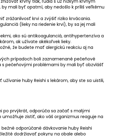
nižovať krvný tlak, ľudia s už nízkym krvným
u, by mali byť opatrní, aby nedošlo k príliš veľkému
 zrážanlivosť krvi a zvýšiť riziko krvácania.
lanciá (lieky na riedenie krvi), by sa jej mali
iekmi, ako sú antikoagulanciá, antihypertenzíva a
ekárom, ak užívate akékoľvek lieky.
možné, že budete mať alergickú reakciu aj na
avých prípadoch boli zaznamenané pečeňové
ia s pečeňovými problémami by mali byť obzvlášť
užívanie huby Reishi s lekárom, aby ste sa uistili,
hi po prvýkrát, odporúča sa začať s malými
 umožňuje zistiť, ako váš organizmus reaguje na
e bežné odporúčané dávkovanie huby Reishi
ôležité dodržiavať pokyny na obale alebo