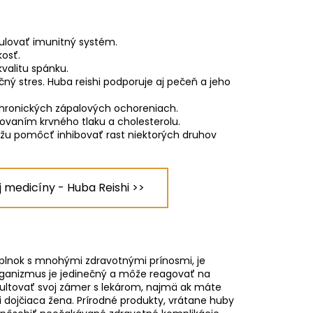
ulovať imunitný systém.
kosť.
valitu spánku.
čný stres.
Huba reishi podporuje aj pečeň
a jeho
hronických zápalových ochoreniach.
žovaním krvného tlaku a cholesterolu.
žu pomôcť inhibovať rast niektorých druhov
j medicíny - Huba Reishi >>
oplnok s mnohými zdravotnými prínosmi, je
organizmus je jedinečný a môže reagovať na
nzultovať svoj zámer s lekárom, najmä ak máte
i dojčiaca žena. Prírodné produkty, vrátane huby