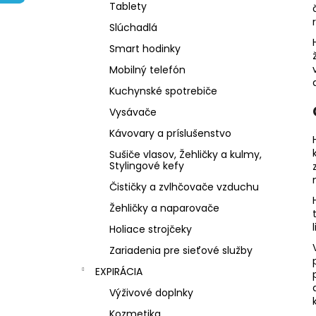
NZ DERMOCOSMETICS KRÉM PROTI
Tablety
PIGMENTOVÝM ŠKVRNÁM –
DERMOKOZMETICKÝ KRÉM NA
Slúchadlá
ZJEDNOTENIE TÓNU PLETI
Smart hodinky
€10,79
Mobilný telefón
Kuchynské spotrebiče
Vysávače
Kávovary a príslušenstvo
Sušiče vlasov, Žehličky a kulmy,
Stylingové kefy
Čističky a zvlhčovače vzduchu
Žehličky a naparovače
Holiace strojčeky
Zariadenia pre sieťové služby
EXPIRÁCIA
Výživové doplnky
Kozmetika