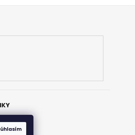
NKY
y
latby
Súhlasím