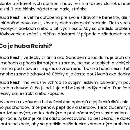
BIODERMA PHOTODERM BRUME
KYSELINA HYAL
články o zdravotných
účinkoch huby reishi
a taktiež
článok s rec
INVISIBLE OPAĽOVACÍ KRÉM S
€10,69
reishi
. Tieto články nájdete na našej stránke.
MINERÁLNYMI UV FILTRAMISPF50+ (150
ML)
Huba Reishi je veľmi obľúbená pre svoje zdravotné benefity, ale
žalúdočná nevoľnosť, závraty alebo alergické reakcie. Tieto vedľa
€7,50
Pôvodne:
€14,99
vysokých dávkach alebo u citlivých osôb. Aby sa predišlo probl
dávkovanie a začať s nižšími dávkami. V prípade nežiaducich reak
Čo je huba Reishi?
Huba Reishi, vedecky známa ako Ganoderma lucidum, je druh dre
kmeňoch a pňoch listnatých stromov, najmä v teplých a vlhkých o
známa pod názvom Lingzhi, čo znamená "božská huba nesmrteľnos
mnohostranné zdravotné účinky a je často používaná ako doplno
Huba Reishi má výrazný vzhľad so svojím lesklým, lakovaným po
tvrdé a drevnaté, čo ju odlišuje od bežných jedlých húb. Tradične
liečivý čaj, extrakt alebo kapsule.
Význam a uznávanie huby Reishi sa opierajú o jej širokú škálu bio
polysacharidov, triterpénov, peptidov a sterolov. Tieto zlúčenin
protizápalovým, antioxidačným a protinádorovým vlastnostiam, č
aplikácie. Aj keď je Reishi často považovaná za bezpečnú, je dôle
kontraindikácie, aby sa predišlo nežiaducim zdravotným problé