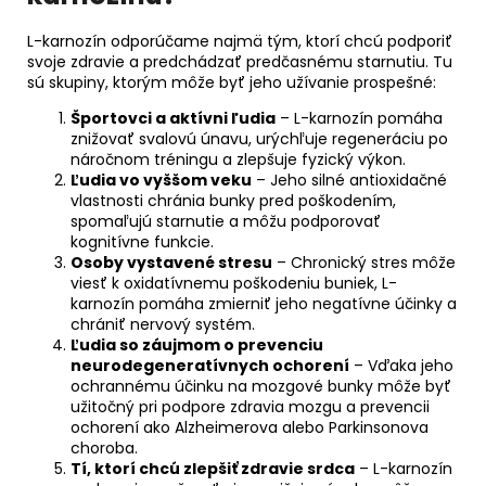
L-karnozín odporúčame najmä tým, ktorí chcú podporiť
svoje zdravie a predchádzať predčasnému starnutiu. Tu
sú skupiny, ktorým môže byť jeho užívanie prospešné:
Športovci a aktívni ľudia
– L-karnozín pomáha
znižovať svalovú únavu, urýchľuje regeneráciu po
náročnom tréningu a zlepšuje fyzický výkon.
Ľudia vo vyššom veku
– Jeho silné antioxidačné
vlastnosti chránia bunky pred poškodením,
spomaľujú starnutie a môžu podporovať
kognitívne funkcie.
Osoby vystavené stresu
– Chronický stres môže
viesť k oxidatívnemu poškodeniu buniek, L-
karnozín pomáha zmierniť jeho negatívne účinky a
chrániť nervový systém.
Ľudia so záujmom o prevenciu
neurodegeneratívnych ochorení
– Vďaka jeho
ochrannému účinku na mozgové bunky môže byť
užitočný pri podpore zdravia mozgu a prevencii
ochorení ako Alzheimerova alebo Parkinsonova
choroba.
Tí, ktorí chcú zlepšiť zdravie srdca
– L-karnozín