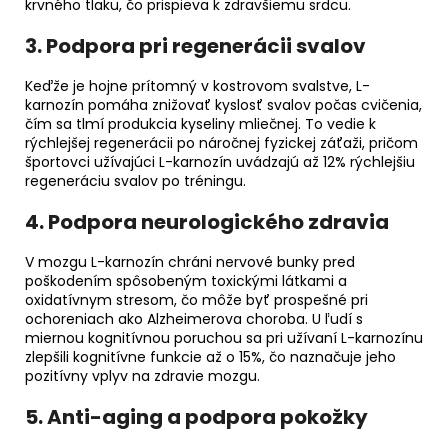
krvného tlaku, čo prispieva k zdravšiemu srdcu.
3. Podpora pri regenerácii svalov
Keďže je hojne prítomný v kostrovom svalstve, L-
karnozín pomáha znižovať kyslosť svalov počas cvičenia,
čím sa tlmí produkcia kyseliny mliečnej. To vedie k
rýchlejšej regenerácii po náročnej fyzickej záťaži, pričom
športovci užívajúci L-karnozín uvádzajú až 12% rýchlejšiu
regeneráciu svalov po tréningu.
4. Podpora neurologického zdravia
V mozgu L-karnozín chráni nervové bunky pred
poškodením spôsobeným toxickými látkami a
oxidatívnym stresom, čo môže byť prospešné pri
ochoreniach ako Alzheimerova choroba. U ľudí s
miernou kognitívnou poruchou sa pri užívaní L-karnozínu
zlepšili kognitívne funkcie až o 15%, čo naznačuje jeho
pozitívny vplyv na zdravie mozgu.
5. Anti-aging a podpora pokožky