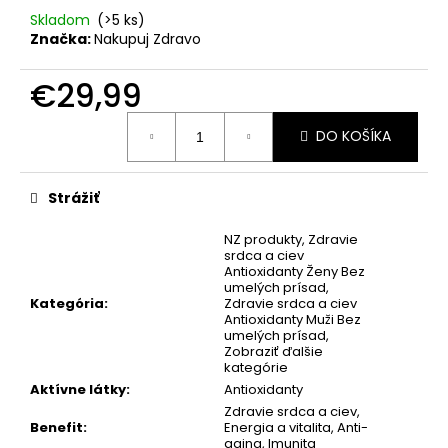
Skladom
(>5 ks)
Značka:
Nakupuj Zdravo
€29,99
Jednotková
DO KOŠÍKA
cena:
Strážiť
NZ produkty
,
Zdravie
srdca a ciev
Antioxidanty Ženy Bez
umelých prísad
,
Kategória
:
Zdravie srdca a ciev
Antioxidanty Muži Bez
umelých prísad
,
Zobraziť ďalšie
kategórie
Aktívne látky
:
Antioxidanty
Zdravie srdca a ciev
,
Benefit
:
Energia a vitalita
,
Anti-
aging
,
Imunita