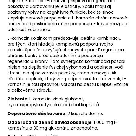
hojenie, zatiaľ čo L-karnozín prispieva k regenerácii
pokožky a udržiavaniu jej elasticity. Spolu majú aj
pozitívny vplyv na kognitívne funkcie, keďže zinok
zlepšuje nervové prepojenia a L-karnozín chráni nervové
bunky pred poškodením, čím podporujú zdravie mozgu a
odolnosť voči stresu.
L-karnozín so zinkom predstavuje ideálnu kombináciu
pre tých, ktorí hľadajú komplexnú podporu svojho
zdravia. Spoločne zvyšujú obranyschopnosť organizmu,
chránia bunky pred poškodením a podporujú
regeneráciu tkanív. Táto synergická kombinácia pôsobí
nielen na zlepšenie fyzickej výkonnosti a odolnosti voči
stresu, ale aj na zdravie pokožky, srdca a mozgu. Ak
hľadáte doplnok, ktorý vás podporí zvnútra i navonok, L-
karnozín je tou správnou voľbou na cestu k lepšej vitalite
a celkovému zdraviu.
Zloženie
: l-karnozín, zinok glukonát,
hydroxypropylmetylcelulóza (obal kapsule)
Doporučené dávkovanie
: 2 kapsule denne.
Odporúčaná denná dávka obsahuje
: 1 000 mg l-
karnozínu a 30 mg glukonátu zinočnatého.