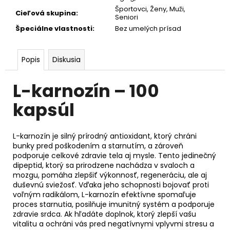
Športovci
,
Ženy
,
Muži
,
Cieľová skupina
:
Seniori
Špeciálne vlastnosti
:
Bez umelých prísad
Popis
Diskusia
L-karnozín – 100
kapsúl
L-karnozín je silný prírodný antioxidant, ktorý chráni
bunky pred poškodením a starnutím, a zároveň
podporuje celkové zdravie tela aj mysle. Tento jedinečný
dipeptid, ktorý sa prirodzene nachádza v svaloch a
mozgu, pomáha zlepšiť výkonnosť, regeneráciu, ale aj
duševnú sviežosť. Vďaka jeho schopnosti bojovať proti
voľným radikálom, L-karnozín efektívne spomaľuje
proces starnutia, posilňuje imunitný systém a podporuje
zdravie srdca. Ak hľadáte doplnok, ktorý zlepší vašu
vitalitu a ochráni vás pred negatívnymi vplyvmi stresu a