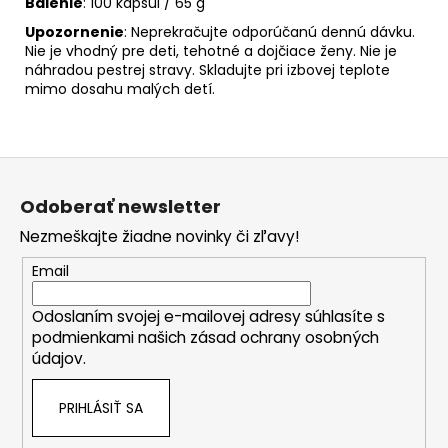
Balenie
: 100 kapsúl / 65 g
Upozornenie
: Neprekračujte odporúčanú dennú dávku.
Nie je vhodný pre deti, tehotné a dojčiace ženy. Nie je
náhradou pestrej stravy. Skladujte pri izbovej teplote
mimo dosahu malých detí.
Z
á
Odoberať newsletter
p
Nezmeškajte žiadne novinky či zľavy!
ä
t
Email
i
Odoslaním svojej e-mailovej adresy súhlasíte s
e
podmienkami našich zásad ochrany osobných
údajov.
PRIHLÁSIŤ SA