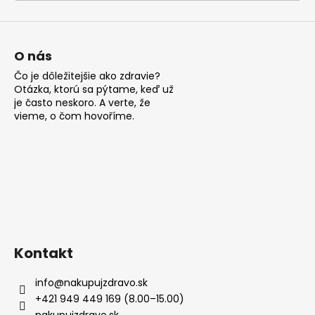
O nás
Čo je dôležitejšie ako zdravie?
Otázka, ktorú sa pýtame, keď už
je často neskoro. A verte, že
vieme, o čom hovoříme.
Kontakt
info
@
nakupujzdravo.sk
+421 949 449 169 (8.00–15.00)
nakupujzdravo.sk