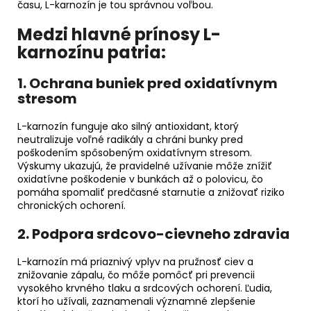
času, L-karnozín je tou správnou voľbou.
Medzi hlavné prínosy L-
karnozínu patria:
1. Ochrana buniek pred oxidatívnym
stresom
L-karnozín funguje ako silný antioxidant, ktorý
neutralizuje voľné radikály a chráni bunky pred
poškodením spôsobeným oxidatívnym stresom.
Výskumy ukazujú, že pravidelné užívanie môže znížiť
oxidatívne poškodenie v bunkách až o polovicu, čo
pomáha spomaliť predčasné starnutie a znižovať riziko
chronických ochorení.
2. Podpora srdcovo-cievneho zdravia
L-karnozín má priaznivý vplyv na pružnosť ciev a
znižovanie zápalu, čo môže pomôcť pri prevencii
vysokého krvného tlaku a srdcových ochorení. Ľudia,
ktorí ho užívali, zaznamenali významné zlepšenie