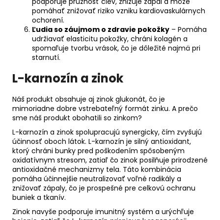
podporuje pružnosť ciev, znižuje zápal a môže
pomáhať znižovať riziko vzniku kardiovaskulárnych
ochorení.
Ľudia so záujmom o zdravie pokožky
– Pomáha
udržiavať elasticitu pokožky, chráni kolagén a
spomaľuje tvorbu vrások, čo je dôležité najmä pri
starnutí.
L-karnozín a zinok
Náš produkt obsahuje aj zinok glukonát, čo je
mimoriadne dobre vstrebateľný formát zinku. A prečo
sme náš produkt obohatili so zinkom?
L-karnozín a zinok spolupracujú synergicky, čím zvyšujú
účinnosť oboch látok. L-karnozín je silný antioxidant,
ktorý chráni bunky pred poškodením spôsobeným
oxidatívnym stresom, zatiaľ čo zinok posilňuje prirodzené
antioxidačné mechanizmy tela. Táto kombinácia
pomáha účinnejšie neutralizovať voľné radikály a
znižovať zápaly, čo je prospešné pre celkovú ochranu
buniek a tkanív.
Zinok navyše podporuje imunitný systém a urýchľuje