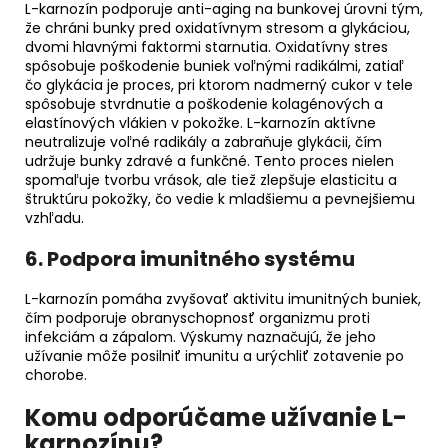
L-karnozín podporuje anti-aging na bunkovej úrovni tým,
že chráni bunky pred oxidatívnym stresom a glykáciou,
dvomi hlavnými faktormi starnutia. Oxidatívny stres
spôsobuje poškodenie buniek voľnými radikálmi, zatiaľ
čo glykácia je proces, pri ktorom nadmerný cukor v tele
spôsobuje stvrdnutie a poškodenie kolagénových a
elastínových vlákien v pokožke. L-karnozín aktívne
neutralizuje voľné radikály a zabraňuje glykácii, čím
udržuje bunky zdravé a funkčné. Tento proces nielen
spomaľuje tvorbu vrások, ale tiež zlepšuje elasticitu a
štruktúru pokožky, čo vedie k mladšiemu a pevnejšiemu
vzhľadu.
6. Podpora imunitného systému
L-karnozín pomáha zvyšovať aktivitu imunitných buniek,
čím podporuje obranyschopnosť organizmu proti
infekciám a zápalom. Výskumy naznačujú, že jeho
užívanie môže posilniť imunitu a urýchliť zotavenie po
chorobe.
Komu odporúčame užívanie L-
karnozínu?