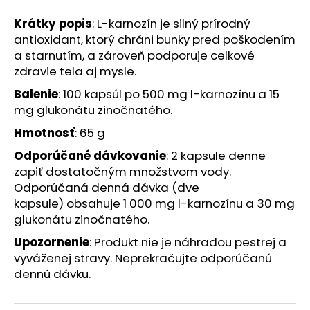
č
a
Krátky popis
: L-karnozín je silný prírodný
m
antioxidant, ktorý chráni bunky pred poškodením
e
a starnutím, a zároveň podporuje celkové
zdravie tela aj mysle.
NZ
Balenie
: 100 kapsúl po 500 mg l-karnozínu a 15
DERMOCOSMETICS
mg glukonátu zinočnatého.
ROSACEA
–
Hmotnosť
: 65 g
DERMOKOZMETICKÝ
KRÉM
Odporúčané dávkovanie
: 2 kapsule denne
NA
REDUKCIU
zapiť dostatočným množstvom vody.
ZAČERVENANIA
Odporúčaná denná dávka (dve
A
kapsule) obsahuje 1 000 mg l-karnozínu a 30 mg
POSILNENIE
CIEVOK
glukonátu zinočnatého.
€9,99
Upozornenie
: Produkt nie je náhradou pestrej a
vyváženej stravy. Neprekračujte odporúčanú
dennú dávku.