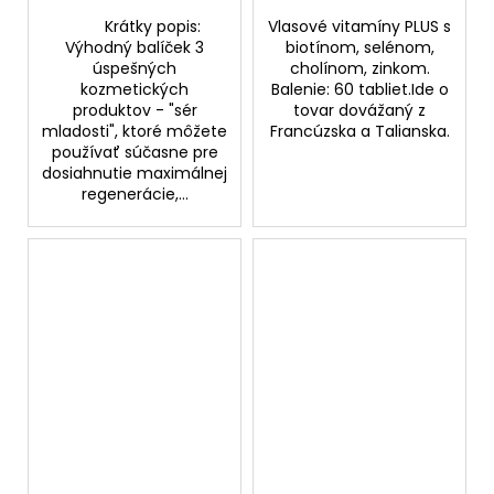
Krátky popis:
Vlasové vitamíny PLUS s
Výhodný balíček 3
biotínom, selénom,
úspešných
cholínom, zinkom.
kozmetických
Balenie: 60 tabliet.Ide o
produktov - "sér
tovar dovážaný z
mladosti", ktoré môžete
Francúzska a Talianska.
používať súčasne pre
dosiahnutie maximálnej
regenerácie,...