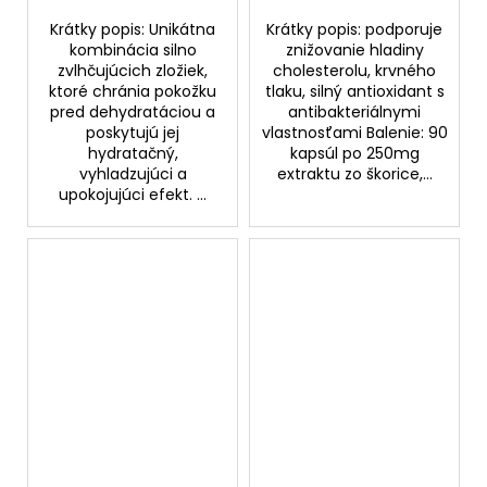
Krátky popis: Unikátna
Krátky popis: podporuje
kombinácia silno
znižovanie hladiny
zvlhčujúcich zložiek,
cholesterolu, krvného
ktoré chránia pokožku
tlaku, silný antioxidant s
pred dehydratáciou a
antibakteriálnymi
poskytujú jej
vlastnosťami Balenie: 90
hydratačný,
kapsúl po 250mg
vyhladzujúci a
extraktu zo škorice,...
upokojujúci efekt. ...