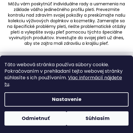
Môžu vám poskytnúť individuálne rady a usmernenia na
základe vášho jedinečného profilu pleti. Prevezmite
kontrolu nad zdravím svojej pokožky a preskúmajte našu
kolekciu výživových doplnkov a kozmetiky. Zamerajte sa
na špecifické problémy pleti, riešte problematické otázky
pleti a vylepšite svoju pleť pomocou týchto špeciálne
vyvinutých produktov. Investujte do svojej pleti už dnes,
aby ste zajtra mali zdravšiu a krajšiu pleť.
Z
á
Táto webová stránka používa súbory cookie.
Odoberať newsletter
p
Pokračovaním v prehliadaní tejto webovej stránky
Nezmeškajte žiadne novinky či zľavy!
ä
súhlasíte s ich používaním.
Viac informácií nájdete
tu
.
t
Email
i
Nastavenie
Odoslaním svojej e-mailovej adresy súhlasíte s
e
podmienkami našich zásad ochrany osobných
údajov.
Počas horúcich dní neodporúčame doručenie do
ParcelBoxov. Produkty citlivé na vysoké teploty nemusia byť
Odmietnuť
Súhlasím
pri prevzatí v optimálnom stave.
PRIHLÁSIŤ SA