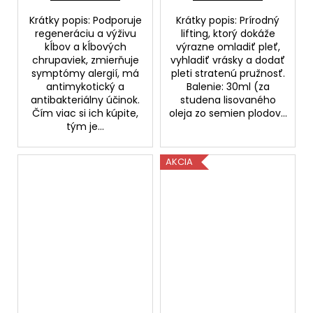
Krátky popis: Podporuje
Krátky popis: Prírodný
regeneráciu a výživu
lifting, ktorý dokáže
kĺbov a kĺbových
výrazne omladiť pleť,
chrupaviek, zmierňuje
vyhladiť vrásky a dodať
symptómy alergií, má
pleti stratenú pružnosť.
antimykotický a
Balenie: 30ml (za
antibakteriálny účinok.
studena lisovaného
Čím viac si ich kúpite,
oleja zo semien plodov...
tým je...
AKCIA