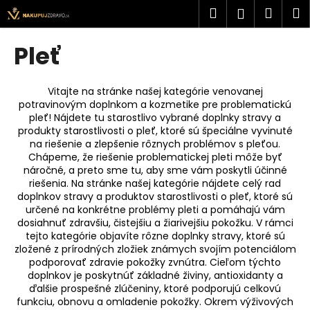
K
Prejsť
Hľadať
Náku
M
Prihlásen
na
o
obsah
Späť
Späť
košík
š
Pleť
í
Č
k
o
Vitajte na stránke našej kategórie venovanej
potravinovým doplnkom a kozmetike pre problematickú
p
pleť! Nájdete tu starostlivo vybrané doplnky stravy a
o
produkty starostlivosti o pleť, ktoré sú špeciálne vyvinuté
t
na riešenie a zlepšenie rôznych problémov s pleťou.
Chápeme, že riešenie problematickej pleti môže byť
r
náročné, a preto sme tu, aby sme vám poskytli účinné
e
riešenia. Na stránke našej kategórie nájdete celý rad
doplnkov stravy a produktov starostlivosti o pleť, ktoré sú
b
určené na konkrétne problémy pleti a pomáhajú vám
u
dosiahnuť zdravšiu, čistejšiu a žiarivejšiu pokožku. V rámci
j
tejto kategórie objavíte rôzne doplnky stravy, ktoré sú
zložené z prírodných zložiek známych svojím potenciálom
e
podporovať zdravie pokožky zvnútra. Cieľom týchto
t
doplnkov je poskytnúť základné živiny, antioxidanty a
e
ďalšie prospešné zlúčeniny, ktoré podporujú celkovú
funkciu, obnovu a omladenie pokožky. Okrem výživových
n