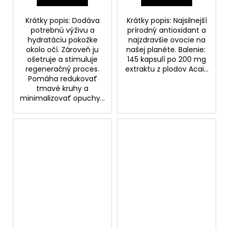
Krátky popis: Dodáva
Krátky popis: Najsilnejší
potrebnú výživu a
prírodný antioxidant a
hydratáciu pokožke
najzdravšie ovocie na
okolo očí. Zároveň ju
našej planéte. Balenie:
ošetruje a stimuluje
145 kapsulí po 200 mg
regeneračný proces.
extraktu z plodov Acai...
Pomáha redukovať
tmavé kruhy a
minimalizovať opuchy...