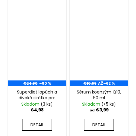
€24,90
–80 %
€10,69
AŽ
–62 %
Superdiet lopúch a
Sérum koenzým Q10,
divoká sirôtka pre
50 ml
krásu pokožky 20
Skladom
(3 ks)
Skladom
(>5 ks)
ampuliek
€4,98
€3,99
od
DETAIL
DETAIL