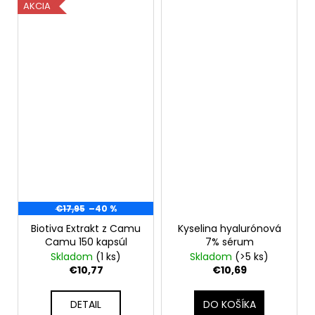
AKCIA
€17,95
–40 %
Biotiva Extrakt z Camu
Kyselina hyalurónová
Camu 150 kapsúl
7% sérum
Skladom
(1 ks)
Skladom
(>5 ks)
€10,77
€10,69
DETAIL
DO KOŠÍKA