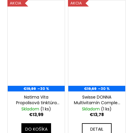
AKCIA
AKCIA
€19,99
–30 %
€19,69
–30 %
Natima Vita
Swisse DONNA
Propolisová tinktúra
Multivitamín Complex
40% - 50 ml
- 60 tabliet
Skladom
(1 ks)
Skladom
(1 ks)
€13,99
€13,78
DO KOŠÍKA
DETAIL