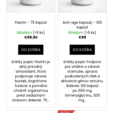
u
k
t
o
Fisetín - 75 kapsúl
Anti-age kapsuly - 100
v
kapsúl
Skladom
(>5 ks)
Skladom
(>5 ks)
€99,90
€99
DO KOŠÍKA
DO KOŠÍKA
Krátky popis: Fisetín je
Krátky popis: Podpora
silný prírodný
pre vitálne a zdravé
antioxidant, ktorý
starnutie, oprava
podporuje zdravie
poškodených DNA a
buniek, kognitívne
aktivácia génov sirtuínu.
funkcie a pomáha
Balenie: 100 kapsúl
chrániť organizmus
po 300 mg
pred oxidačným
trimetylglycínu, 300
stresom. Balenie: 75...
mg...
AKCIA