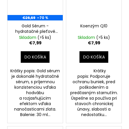
€26,69
–70 %
Gold Sérum -
Koenzým Q10
hydratačné pleťové
sérum
Skladom
(>5 ks)
Skladom
(>5 ks)
€7,99
€7,99
DO KOŠÍKA
DO KOŠÍKA
Krátky popis: Gold sérum
Krátky
je dokonalé hydratačné
popis: Podporuje
sérum, s príjemnou
ochranu buniek, pred
konzistenciou vďaka
poškodením a
hodvábu
predčasným starnutím.
a rozjasňujúcim
Úspešne sa používa pri
efektom vďaka
stavoch chronickej
nanočasticami zlata.
únavy, slabosti a
Balenie: 30 ml...
nedostatku...