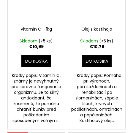
Vitamín C - 1kg
Olej z kostihoja
Skladom
(>5 ks)
Skladom
(>5 ks)
€10,99
€10,79
DO KOŠÍKA
DO KOŠÍKA
Krátky popis: Vitamín C,
Krátky popis: Pomáha
známy je nevyhnutný
pri výronoch,
pre správne fungovanie
pomliaždeninách a
organizmu. Je to silný
rehabilitácií po
antioxidant, čo
zlomeninách, zápale
znamená, že pomáha
šliach, krvných
chrániť bunky pred
podliatinách, omrzlinách
poškodením
a popáleninách.
spôsobeným voľnými...
Kostihojový olej...