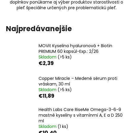
doplnkov ponúkame aj výber produktov starostlivosti o
á
pleť špeciálne určených pre problematickú pleť.
j
s
Najpredávanejšie
ť
?
MOVit Kyselina hyaluronová + Biotin
PREMIUM 60 kapsúl-Exp.: 2/26
Skladom
(>5 ks)
€2,39
HĽADAŤ
Copper Miracle – Medené sérum proti
vráskam, 30 ml
Skladom
(>5 ks)
O
€11,89
d
p
Health Labs Care RiseMe Omega-3-6-9
o
mastné kyseliny s vitamínmi A, E a D 250
r
ml
ú
Skladom
(1 ks)
€10,40