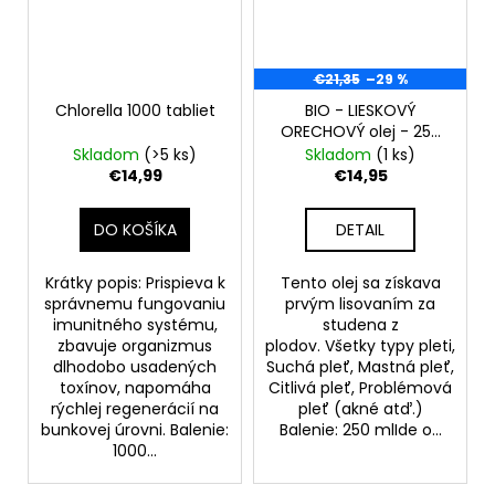
€21,35
–29 %
Chlorella 1000 tabliet
BIO - LIESKOVÝ
ORECHOVÝ olej - 250
ml - 100% čistý,
Skladom
(>5 ks)
Skladom
(1 ks)
prírodný, lisovaný za
€14,99
€14,95
studena
DO KOŠÍKA
DETAIL
Krátky popis: Prispieva k
Tento olej sa získava
správnemu fungovaniu
prvým lisovaním za
imunitného systému,
studena z
zbavuje organizmus
plodov. Všetky typy pleti,
dlhodobo usadených
Suchá pleť, Mastná pleť,
toxínov, napomáha
Citlivá pleť, Problémová
rýchlej regenerácií na
pleť (akné atď.)
bunkovej úrovni. Balenie:
Balenie: 250 mlIde o...
1000...