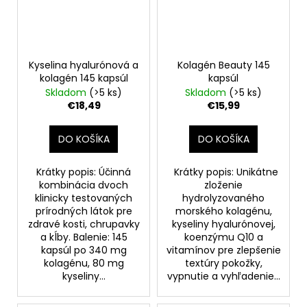
Kyselina hyalurónová a
Kolagén Beauty 145
kolagén 145 kapsúl
kapsúl
Skladom
(>5 ks)
Skladom
(>5 ks)
€18,49
€15,99
DO KOŠÍKA
DO KOŠÍKA
Krátky popis: Účinná
Krátky popis: Unikátne
kombinácia dvoch
zloženie
klinicky testovaných
hydrolyzovaného
prírodných látok pre
morského kolagénu,
zdravé kosti, chrupavky
kyseliny hyalurónovej,
a kĺby. Balenie: 145
koenzýmu Q10 a
kapsúl po 340 mg
vitamínov pre zlepšenie
kolagénu, 80 mg
textúry pokožky,
kyseliny...
vypnutie a vyhľadenie...