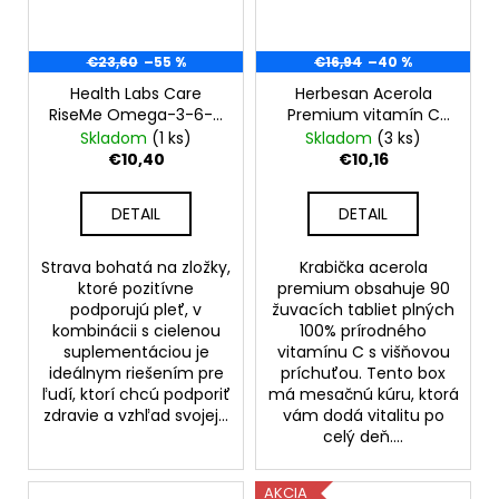
€23,60
–55 %
€16,94
–40 %
Health Labs Care
Herbesan Acerola
RiseMe Omega-3-6-9
Premium vitamín C
mastné kyseliny s
500, 90 žuvacích
Skladom
(1 ks)
Skladom
(3 ks)
vitamínmi A, E a D 250
tabliet, príchuť
€10,40
€10,16
ml
čerešňa
DETAIL
DETAIL
Strava bohatá na zložky,
Krabička acerola
ktoré pozitívne
premium obsahuje 90
podporujú pleť, v
žuvacích tabliet plných
kombinácii s cielenou
100% prírodného
suplementáciou je
vitamínu C s višňovou
ideálnym riešením pre
príchuťou. Tento box
ľudí, ktorí chcú podporiť
má mesačnú kúru, ktorá
zdravie a vzhľad svojej...
vám dodá vitalitu po
celý deň....
AKCIA