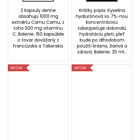
2 kapsuly denne
Krátky popis: Kyselina
obsahujú 1000 mg
hyalurónová so 7%-nou
extraktu Camu Camu, z
koncentráciou
toho 500 mg vitamínu
zabezpečuje dokonalú
C. Balenie: 150 kapsúlIde
hydratáciu pleti, pleť
o tovar dovážaný z
bude po dlhodobom
Francúzska a Talianska.
použití krásna, žiarivá a
zdravá. Balenie: 30 ml...
AKCIA
AKCIA