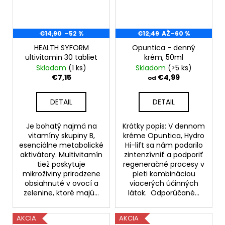
€14,90
–52 %
€12,49
AŽ
–60 %
HEALTH SYFORM
Opuntica - denný
ultivitamin 30 tabliet
krém, 50ml
Skladom
(1 ks)
Skladom
(>5 ks)
€7,15
€4,99
od
DETAIL
DETAIL
Je bohatý najmä na
Krátky popis: V dennom
vitamíny skupiny B,
kréme Opuntica, Hydro
esenciálne metabolické
Hi-lift sa nám podarilo
aktivátory. Multivitamín
zintenzívniť a podporiť
tiež poskytuje
regeneračné procesy v
mikroživiny prirodzene
pleti kombináciou
obsiahnuté v ovocí a
viacerých účinných
zelenine, ktoré majú...
látok. Odporúčané...
AKCIA
AKCIA