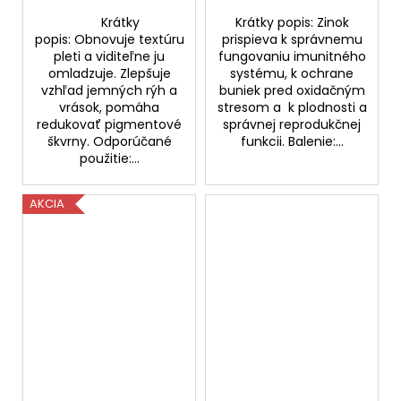
Krátky
Krátky popis: Zinok
popis: Obnovuje textúru
prispieva k správnemu
pleti a viditeľne ju
fungovaniu imunitného
omladzuje. Zlepšuje
systému, k ochrane
vzhľad jemných rýh a
buniek pred oxidačným
vrások, pomáha
stresom a k plodnosti a
redukovať pigmentové
správnej reprodukčnej
škvrny. Odporúčané
funkcii. Balenie:...
použitie:...
AKCIA