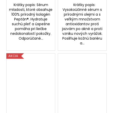
Krátky popis: Sérum
Krátky popis:
mladosti, ktoré obsahuje
Vysokoúčinné sérum s
100% prírodný kolagén
prírodnými olejmi a s
Peptán®. Hydratuje
veľkým množstvom
suchú pleť a úspešne
antioxidantov proti
pomáha pri liečbe
jazvám po akné a proti
nedokonalostí pokožky.
vzniku nových vyrážok.
Odporúčané...
Posilňuje kožnú bariéru
a...
AKCIA