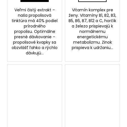
Veľmi čistý extrakt –
Vitamín komplex pre
naša propolisová
ženy. Vitamíny B1, B2, B3,
tinktúra má 40% podiel
B5, B6, B7, B12 a C, horčík
prírodného
a železo prispievajú k
propolisu. Optimálne
normálnemu
presné dávkovanie –
energetickému
propolisové kvapky sa
metabolizmu. Zinok
obzvlášť ľahko a rýchlo
prispieva k udržaniu...
dávkujú...