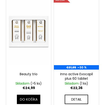
€31,95
–30 %
Beauty trio
Inno active Evocapil
plus 60 tabliet
Skladom
(>5 ks)
Skladom
(1 ks)
€24,99
€22,36
DO KOŠÍKA
DETAIL