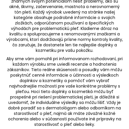
i
známych svojím potenciálom riešiť problémy, ako sú
i
e
akné, škvrny, začervenanie, mastnota a nerovnomerný
e
tón pleti. Každý výrobok uvedený na stránke našej
p
kategórie obsahuje podrobné informácie o svojich
r
zložkách, odporúčanom používaní a špecifických
v
výhodách pre problematickú pleť. Kladieme dôraz na
k
kvalitu a spolupracujeme s renomovanými značkami a
y
výrobcami, ktorí dodržiavajú prísne normy kontroly kvality,
v
čo zaručuje, že dostanete len tie najlepšie doplnky a
ý
kozmetiku pre vašu pokožku.
p
Aby sme vám pomohli pri informovanom rozhodovaní, pri
i
každom výrobku sme uviedli recenzie a hodnotenia
s
zákazníkov. Tieto reálne skúsenosti a posudky vám môžu
poskytnúť cenné informácie o účinnosti a výsledkoch
u
doplnkov a kozmetiky a pomôcť vám vybrať
najvhodnejšie možnosti pre vaše konkrétne problémy s
pleťou. Hoci tieto doplnky a kozmetiká môžu byť
prospešné pri riešení problematickej pleti, je dôležité si
uvedomiť, že individuálne výsledky sa môžu líšiť. Vždy je
dobré poradiť sa s dermatológom alebo odborníkom na
starostlivosť o pleť, najmä ak máte závažné kožné
ochorenia alebo v súčasnosti používate iné prípravky na
starostlivosť o pleť alebo lieky.