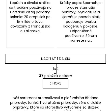
Lopúch a divoká sirôtka
Krátky popis: Spomaľuje
sa tradične používajú na
proces starnutia
udržanie čistej pokožky.
pokožky, vyhladzuje a
Balenie: 20 ampuliek po
zjemňuje povrch pleti,
15 mlIde o tovar
podporuje tvorbu
dovážaný z Francúzska
kolagénu v pokožke.
a Talianska.
Odporúčané
používanie: Sérum
naneste na...
NAČÍTAŤ 1 ĎALŠIU
S
1
2
t
O
r
37
položiek celkom
v
á
HORE
l
n
k
á
o
d
Náš sortiment starostlivosti o pleť zahŕňa čistiace
v
a
prípravky, toniká, hydratačné prípravky, séra a ďalšie
a
c
prípravky, ktoré sú starostlivo vytvorené zo zložiek
n