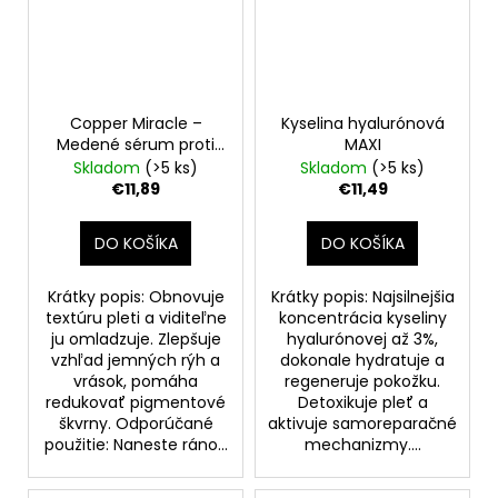
Copper Miracle –
Kyselina hyalurónová
Medené sérum proti
MAXI
vráskam, 30 ml
Skladom
(>5 ks)
Skladom
(>5 ks)
€11,89
€11,49
DO KOŠÍKA
DO KOŠÍKA
Krátky popis: Obnovuje
Krátky popis: Najsilnejšia
textúru pleti a viditeľne
koncentrácia kyseliny
ju omladzuje. Zlepšuje
hyalurónovej až 3%,
vzhľad jemných rýh a
dokonale hydratuje a
vrások, pomáha
regeneruje pokožku.
redukovať pigmentové
Detoxikuje pleť a
škvrny. Odporúčané
aktivuje samoreparačné
použitie: Naneste ráno...
mechanizmy....