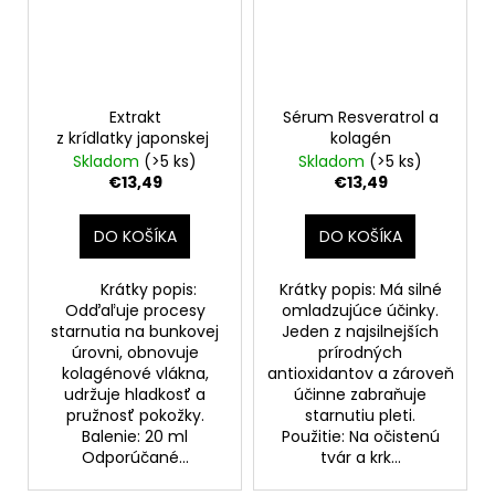
Extrakt
Sérum Resveratrol a
z krídlatky japonskej
kolagén
Skladom
(>5 ks)
Skladom
(>5 ks)
€13,49
€13,49
DO KOŠÍKA
DO KOŠÍKA
Krátky popis:
Krátky popis: Má silné
Odďaľuje procesy
omladzujúce účinky.
starnutia na bunkovej
Jeden z najsilnejších
úrovni, obnovuje
prírodných
kolagénové vlákna,
antioxidantov a zároveň
udržuje hladkosť a
účinne zabraňuje
pružnosť pokožky.
starnutiu pleti.
Balenie: 20 ml
Použitie: Na očistenú
Odporúčané...
tvár a krk...