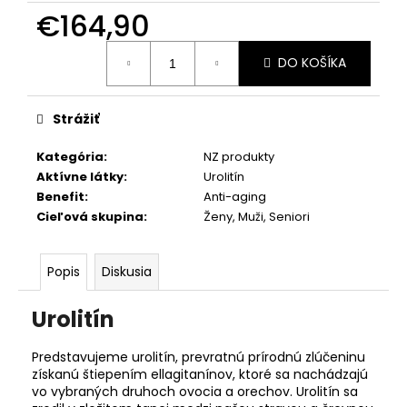
€164,90
Jednotková
DO KOŠÍKA
cena:
Strážiť
Kategória
:
NZ produkty
Aktívne látky
:
Urolitín
Benefit
:
Anti-aging
Cieľová skupina
:
Ženy
,
Muži
,
Seniori
Popis
Diskusia
Urolitín
Predstavujeme urolitín, prevratnú prírodnú zlúčeninu
získanú štiepením ellagitanínov, ktoré sa nachádzajú
vo vybraných druhoch ovocia a orechov. Urolitín sa