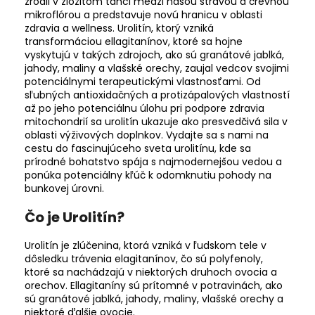
zrodil v zložitom tanci medzi našou stravou a črevnou
mikroflórou a predstavuje novú hranicu v oblasti
zdravia a wellness. Urolitín, ktorý vzniká
transformáciou ellagitanínov, ktoré sa hojne
vyskytujú v takých zdrojoch, ako sú granátové jablká,
jahody, maliny a vlašské orechy, zaujal vedcov svojimi
potenciálnymi terapeutickými vlastnosťami. Od
sľubných antioxidačných a protizápalových vlastností
až po jeho potenciálnu úlohu pri podpore zdravia
mitochondrií sa urolitín ukazuje ako presvedčivá sila v
oblasti výživových doplnkov. Vydajte sa s nami na
cestu do fascinujúceho sveta urolitínu, kde sa
prírodné bohatstvo spája s najmodernejšou vedou a
ponúka potenciálny kľúč k odomknutiu pohody na
bunkovej úrovni.
Čo je Urolitín?
Urolitín je zlúčenina, ktorá vzniká v ľudskom tele v
dôsledku trávenia elagitanínov, čo sú polyfenoly,
ktoré sa nachádzajú v niektorých druhoch ovocia a
orechov. Ellagitaníny sú prítomné v potravinách, ako
sú granátové jablká, jahody, maliny, vlašské orechy a
niektoré ďalšie ovocie.