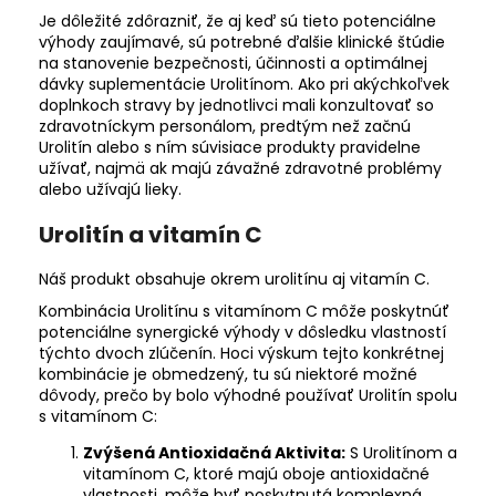
Je dôležité zdôrazniť, že aj keď sú tieto potenciálne
výhody zaujímavé, sú potrebné ďalšie klinické štúdie
na stanovenie bezpečnosti, účinnosti a optimálnej
dávky suplementácie Urolitínom. Ako pri akýchkoľvek
doplnkoch stravy by jednotlivci mali konzultovať so
zdravotníckym personálom, predtým než začnú
Urolitín alebo s ním súvisiace produkty pravidelne
užívať, najmä ak majú závažné zdravotné problémy
alebo užívajú lieky.
Urolitín a vitamín C
Náš produkt obsahuje okrem urolitínu aj vitamín C.
Kombinácia Urolitínu s vitamínom C môže poskytnúť
potenciálne synergické výhody v dôsledku vlastností
týchto dvoch zlúčenín. Hoci výskum tejto konkrétnej
kombinácie je obmedzený, tu sú niektoré možné
dôvody, prečo by bolo výhodné používať Urolitín spolu
s vitamínom C:
Zvýšená Antioxidačná Aktivita:
S Urolitínom a
vitamínom C, ktoré majú oboje antioxidačné
vlastnosti, môže byť poskytnutá komplexná