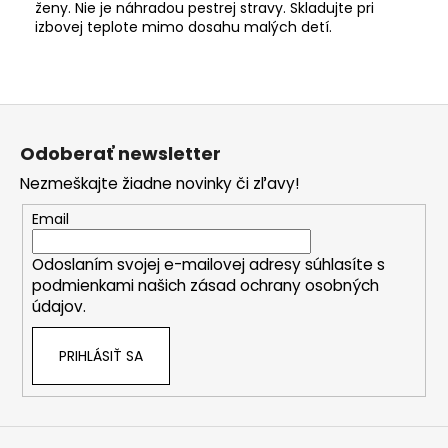
ženy. Nie je náhradou pestrej stravy. Skladujte pri
izbovej teplote mimo dosahu malých detí.
Z
á
Odoberať newsletter
p
Nezmeškajte žiadne novinky či zľavy!
ä
t
Email
i
Odoslaním svojej e-mailovej adresy súhlasíte s
e
podmienkami našich zásad ochrany osobných
údajov.
PRIHLÁSIŤ SA