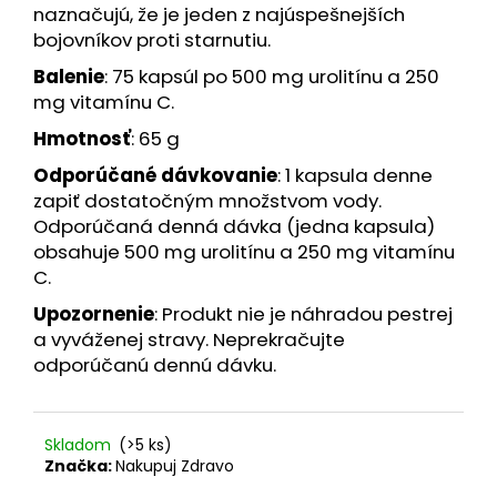
č
naznačujú, že je jeden z najúspešnejších
a
bojovníkov proti starnutiu.
m
e
Balenie
: 75 kapsúl po 500 mg urolitínu a 250
mg vitamínu C.
Hmotnosť
: 65 g
MAGNÉZIUM
MALÁT
Odporúčané dávkovanie
: 1 kapsula denne
-
MAGNÉZIUM
zapiť dostatočným množstvom vody.
500
Odporúčaná denná dávka (jedna kapsula)
MG
obsahuje 500 mg urolitínu a 250 mg vitamínu
145
KAPSÚL
C.
€11,79
Upozornenie
: Produkt nie je náhradou pestrej
a vyváženej stravy. Neprekračujte
odporúčanú dennú dávku.
Skladom
(>5 ks)
Značka:
Nakupuj Zdravo