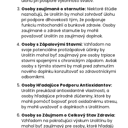
úlohu pri podpore výkonnosti svalov.
Osoby zaujímané o starnutie:
Niektoré štúdie
naznačujú, že Urolitín by mohol zohrávať úlohu
pri podpore dlhovekosti tým, že podporuje
funkciu mitochondrií a bunkové zdravie. Osoby
zaujímané o zdravé starnutie by mohli
považovať Urolitín za zaujímavý doplnok.
Osoby s Zápalovými Stavmi:
Vzhľadom na
svoje potenciálne protizápalové účinky by
Urolitín mohol byť zaujímavý pre osoby trpiace
stavmi spojenými s chronickým zápalom. Avšak
osoby s týmito stavmi by mali pred zahrnutím
nového doplnku konzultovať so zdravotníckymi
odborníkmi.
Osoby Hľadajúce Podporu Antioxidantov:
Urolitín preukázal antioxidantné vlastnosti, a
osoby hľadajúce prírodné zlúčeniny, ktoré by
mohli pomôcť bojovať proti oxidačnému stresu,
by mohli uvažovať o doplnkoch s Urolitínom.
Osoby so Záujmom o Celkový Stav Zdravia:
Vzhľadom na pokračujúci výskum Urolitínu by
mohol byť zaujímavý pre osoby, ktoré hľadajú