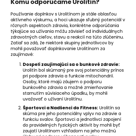
Komu odporúčame Urolitín?
Používanie doplnkov s Urolitínom je stále oblasťou
aktívneho výskumu, a hoci ukazuje sľubný potenciál v
rôznych aspektoch zdravia, konkrétne odporúčania
týkajúce sa užívania môžu závisieť od individuálnych
zdravotných cieľov, stavu a reakcií na túto zlúčeninu.
Zatiaľ sa zdá, že niektoré skupiny jednotlivcov by
mohli považovať doplnkovanie Urolitínom za
zaujímavé:
Dospelí zaujímajúci sa o bunkové zdravie:
Urolitín bol skúmaný pre svoj potenciálny prínos
pri podpore zdravia a funkcie mitochondrií.
Osoby, ktoré majú záujem o podporu
bunkového zdravia a možné zmierňovanie
starnutím súvisiaceho úpadku, by mohli
uvažovať o užívaní Urolitínu.
Športovci a Nadšenci do Fitness:
Urolitín sa
skúma pre jeho potenciálny vplyv na zdravie a
funkciu svalov. Športovci a jednotlivci zapojení
do pravidelných fyzických aktivít by mohli byť
zaujatí Urolitínom vzhľadom na jeho možnú