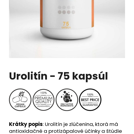
á
j
s
ť
?
HĽADAŤ
Urolitín - 75 kapsúl
O
d
p
o
r
Krátky popis
: Urolitín je zlúčenina, ktorá má
ú
antioxidačné a protizápalové účinky a štúdie