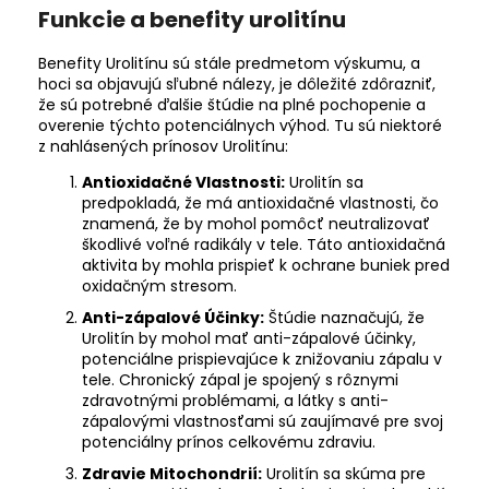
Funkcie a benefity urolitínu
Benefity Urolitínu sú stále predmetom výskumu, a
hoci sa objavujú sľubné nálezy, je dôležité zdôrazniť,
že sú potrebné ďalšie štúdie na plné pochopenie a
overenie týchto potenciálnych výhod. Tu sú niektoré
z nahlásených prínosov Urolitínu:
Antioxidačné Vlastnosti:
Urolitín sa
predpokladá, že má antioxidačné vlastnosti, čo
znamená, že by mohol pomôcť neutralizovať
škodlivé voľné radikály v tele. Táto antioxidačná
aktivita by mohla prispieť k ochrane buniek pred
oxidačným stresom.
Anti-zápalové Účinky:
Štúdie naznačujú, že
Urolitín by mohol mať anti-zápalové účinky,
potenciálne prispievajúce k znižovaniu zápalu v
tele. Chronický zápal je spojený s rôznymi
zdravotnými problémami, a látky s anti-
zápalovými vlastnosťami sú zaujímavé pre svoj
potenciálny prínos celkovému zdraviu.
Zdravie Mitochondrií:
Urolitín sa skúma pre