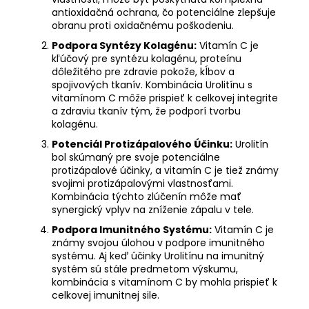
antioxidačná ochrana, čo potenciálne zlepšuje
obranu proti oxidačnému poškodeniu.
Podpora Syntézy Kolagénu:
Vitamín C je
kľúčový pre syntézu kolagénu, proteínu
dôležitého pre zdravie pokože, kĺbov a
spojivových tkanív. Kombinácia Urolitínu s
vitamínom C môže prispieť k celkovej integrite
a zdraviu tkanív tým, že podporí tvorbu
kolagénu.
Potenciál Protizápalového Účinku:
Urolitín
bol skúmaný pre svoje potenciálne
protizápalové účinky, a vitamín C je tiež známy
svojimi protizápalovými vlastnosťami.
Kombinácia týchto zlúčenín môže mať
synergický vplyv na zníženie zápalu v tele.
Podpora Imunitného Systému:
Vitamín C je
známy svojou úlohou v podpore imunitného
systému. Aj keď účinky Urolitínu na imunitný
systém sú stále predmetom výskumu,
kombinácia s vitamínom C by mohla prispieť k
celkovej imunitnej sile.