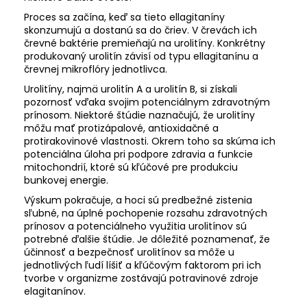
Proces sa začína, keď sa tieto ellagitaníny
skonzumujú a dostanú sa do čriev. V črevách ich
črevné baktérie premieňajú na urolitíny. Konkrétny
produkovaný urolitín závisí od typu ellagitanínu a
črevnej mikroflóry jednotlivca.
Urolitíny, najmä urolitín A a urolitín B, si získali
pozornosť vďaka svojim potenciálnym zdravotným
prínosom. Niektoré štúdie naznačujú, že urolitíny
môžu mať protizápalové, antioxidačné a
protirakovinové vlastnosti. Okrem toho sa skúma ich
potenciálna úloha pri podpore zdravia a funkcie
mitochondrií, ktoré sú kľúčové pre produkciu
bunkovej energie.
Výskum pokračuje, a hoci sú predbežné zistenia
sľubné, na úplné pochopenie rozsahu zdravotných
prínosov a potenciálneho využitia urolitínov sú
potrebné ďalšie štúdie. Je dôležité poznamenať, že
účinnosť a bezpečnosť urolitínov sa môže u
jednotlivých ľudí líšiť a kľúčovým faktorom pri ich
tvorbe v organizme zostávajú potravinové zdroje
elagitanínov.