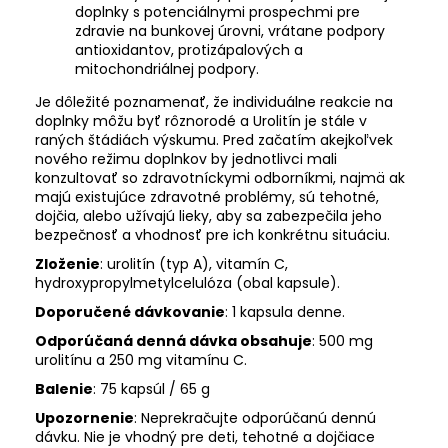
doplnky s potenciálnymi prospechmi pre
zdravie na bunkovej úrovni, vrátane podpory
antioxidantov, protizápalových a
mitochondriálnej podpory.
Je dôležité poznamenať, že individuálne reakcie na
doplnky môžu byť rôznorodé a Urolitín je stále v
raných štádiách výskumu. Pred začatím akejkoľvek
nového režimu doplnkov by jednotlivci mali
konzultovať so zdravotníckymi odborníkmi, najmä ak
majú existujúce zdravotné problémy, sú tehotné,
dojčia, alebo užívajú lieky, aby sa zabezpečila jeho
bezpečnosť a vhodnosť pre ich konkrétnu situáciu.
Zloženie
: urolitín (typ A), vitamín C,
hydroxypropylmetylcelulóza (obal kapsule).
Doporučené dávkovanie
: 1 kapsula denne.
Odporúčaná denná dávka obsahuje
: 500 mg
urolitínu a 250 mg vitamínu C.
Balenie
: 75 kapsúl / 65 g
Upozornenie
: Neprekračujte odporúčanú dennú
dávku. Nie je vhodný pre deti, tehotné a dojčiace