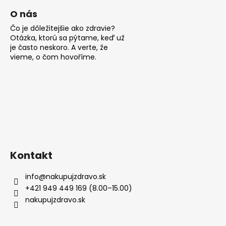
O nás
Čo je dôležitejšie ako zdravie?
Otázka, ktorú sa pýtame, keď už
je často neskoro. A verte, že
vieme, o čom hovoříme.
Kontakt
info
@
nakupujzdravo.sk
+421 949 449 169 (8.00–15.00)
nakupujzdravo.sk