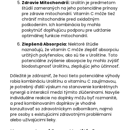
Zdravie Mitochondrií:
Urolitín je predmetom
štúdií zameraných na jeho potenciálne prínosy
pre zdravie mitochondrií. Vitamín C môže tiež
chrániť mitochondrie pred oxidačným
poškodením. Ich kombinácia by mohla
poskytnúť doplňujúcu podporu pre udržanie
optimálnej funkcie mitochondrií.
Zlepšená Absorpcia:
Niektoré štúdie
naznačujú, že vitamín C môže zlepšiť absorpciu
určitých polyfenolov, ako sú tie v Urolitíne. Toto
potenciálne zvýšenie absorpcie by mohlo zvýšiť
biodostupnosť Urolitínu, zlepšujúc jeho účinnosť.
Dôležité je zdôrazniť, že hoci tieto potenciálne výhody
robia kombináciu Urolitínu a vitamínu C zaujímavou,
je potrebný ďalší výskum na stanovenie konkrétnych
synergii a interakcií medzi týmito zlúčeninami. Navyše
individuálne reakcie na doplnky môžu byť rozmanité,
a pred kombinovaním doplnkov je vhodné
konzultovať so zdravotníckym odborníkom, najmä
pre osoby s existujúcimi zdravotnými problémami
alebo užívajúcimi lieky.