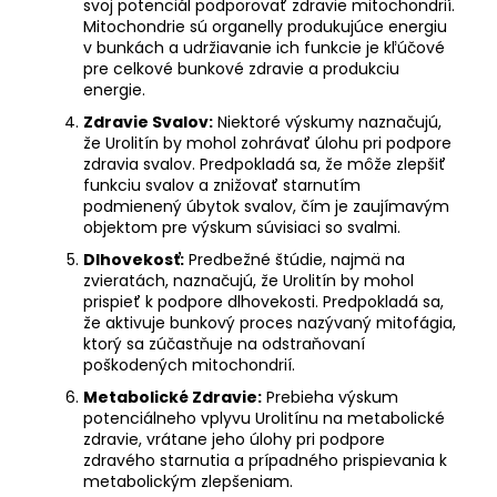
svoj potenciál podporovať zdravie mitochondrií.
Mitochondrie sú organelly produkujúce energiu
v bunkách a udržiavanie ich funkcie je kľúčové
pre celkové
bunkové zdravie
a produkciu
energie.
Zdravie Svalov:
Niektoré výskumy naznačujú,
že Urolitín by mohol zohrávať úlohu pri podpore
zdravia svalov. Predpokladá sa, že môže zlepšiť
funkciu svalov a znižovať starnutím
podmienený úbytok svalov, čím je zaujímavým
objektom pre výskum súvisiaci so svalmi.
Dlhovekosť:
Predbežné štúdie, najmä na
zvieratách, naznačujú, že Urolitín by mohol
prispieť k podpore dlhovekosti. Predpokladá sa,
že aktivuje bunkový proces nazývaný mitofágia,
ktorý sa zúčastňuje na odstraňovaní
poškodených mitochondrií.
Metabolické Zdravie:
Prebieha výskum
potenciálneho vplyvu Urolitínu na metabolické
zdravie, vrátane jeho úlohy pri podpore
zdravého starnutia a prípadného prispievania k
metabolickým zlepšeniam.