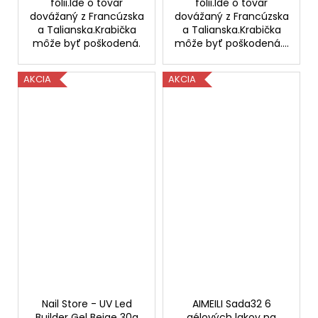
fólii.Ide o tovar
fólii.Ide o tovar
dovážaný z Francúzska
dovážaný z Francúzska
a Talianska.Krabička
a Talianska.Krabička
môže byť poškodená.
môže byť poškodená....
AKCIA
AKCIA
Nail Store - UV Led
AIMEILI Sada32 6
Builder Gel Beige 30g
gélových lakov na