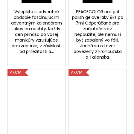
Vylepšite si adventné
PEACECOLOR nail gel
obdobie fascinujúcim
polish gelové laky 8ks po
adventným kalendárom
7ml Odporúčané pre
lakov na nechty. Každý
začiatočníkov
deň prináša do vašej
Nepoužité, ale nemusí
manikúry vzrušujúce
byť zabalený vo fólii.
prekvapenie, v závislosti
Jedná sa o tovar
od príležitosti a...
dovezený z Francúzska
a Talianska.
AKCIA
AKCIA