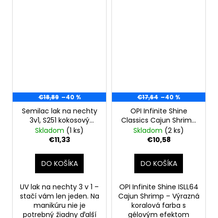
€18,89
–40 %
€17,64
–40 %
Semilac lak na nechty
OPI Infinite Shine
3v1, S251 kokosový
Classics Cajun Shrimp
krém, 5ml
lak na nechty koral
Skladom
(1 ks)
Skladom
(2 ks)
15ml, ISLL64
€11,33
€10,58
DO KOŠÍKA
DO KOŠÍKA
UV lak na nechty 3 v 1 –
OPI Infinite Shine ISLL64
stačí vám len jeden. Na
Cajun Shrimp – Výrazná
manikúru nie je
koralová farba s
potrebný žiadny ďalší
gélovým efektom