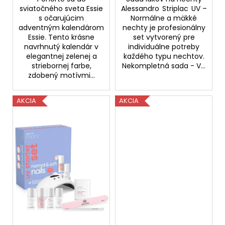
sviatočného sveta Essie
Alessandro Striplac UV –
s očarujúcim
Normálne a mäkké
adventným kalendárom
nechty je profesionálny
Essie. Tento krásne
set vytvorený pre
navrhnutý kalendár v
individuálne potreby
elegantnej zelenej a
každého typu nechtov.
striebornej farbe,
Nekompletná sada - V...
zdobený motívmi...
AKCIA
AKCIA