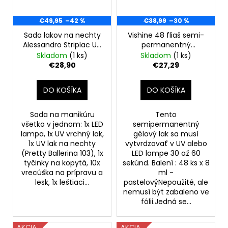
€49,95
–42 %
€38,99
–30 %
Sada lakov na nechty
Vishine 48 fliaš semi-
Alessandro Striplac UV
permanentný
– Normálne a mäkké
pastelový UV gélový
Skladom
(1 ks)
Skladom
(1 ks)
nechty (poškodená
lak na nechty 8 ml
€28,90
€27,29
krabica)
DO KOŠÍKA
DO KOŠÍKA
Sada na manikúru
Tento
všetko v jednom: 1x LED
semipermanentný
lampa, 1x UV vrchný lak,
gélový lak sa musí
1x UV lak na nechty
vytvrdzovať v UV alebo
(Pretty Ballerina 103), 1x
LED lampe 30 až 60
tyčinky na kopytá, 10x
sekúnd. Balení : 48 ks x 8
vrecúška na prípravu a
ml -
lesk, 1x leštiaci...
pastelovýNepoužité, ale
nemusí být zabaleno ve
fólii.Jedná se...
AKCIA
AKCIA