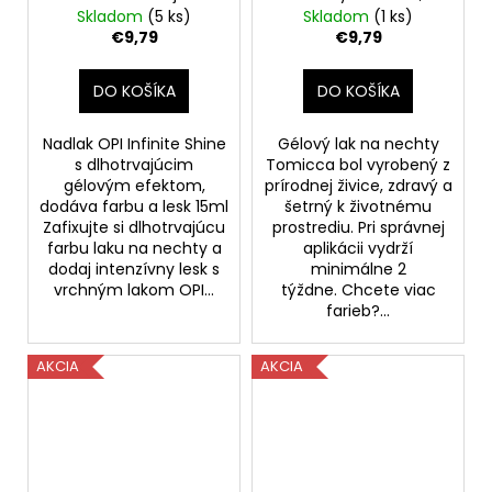
gélovým efektom,
rôzne odtiene Z21-Z26
Skladom
(5 ks)
Skladom
(1 ks)
dodáva farbu a lesk
€9,79
€9,79
15ml
DO KOŠÍKA
DO KOŠÍKA
Nadlak OPI Infinite Shine
Gélový lak na nechty
s dlhotrvajúcim
Tomicca bol vyrobený z
gélovým efektom,
prírodnej živice, zdravý a
dodáva farbu a lesk 15ml
šetrný k životnému
Zafixujte si dlhotrvajúcu
prostrediu. Pri správnej
farbu laku na nechty a
aplikácii vydrží
dodaj intenzívny lesk s
minimálne 2
vrchným lakom OPI...
týždne. Chcete viac
farieb?...
AKCIA
AKCIA