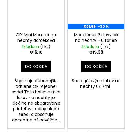
€21,99
–30 %
OPI Mini Mani lak na
Modelones Gelový lak
nechty darčeková
na nechty - 6 farieb
sada
Skladom
(1 ks)
Skladom
(1 ks)
€16,10
€15,39
DO KOŠÍKA
DO KOŠÍKA
Štyri najobľúbenejšie
Sada gélových lakov na
odtiene OPI v jednej
nechty 6x 7ml
sade! Toto balenie mini
lakov na nechty je
ideálne na obdarovanie
priateľov, rodiny alebo
seba! a obsahuje
decentné až odvážne...