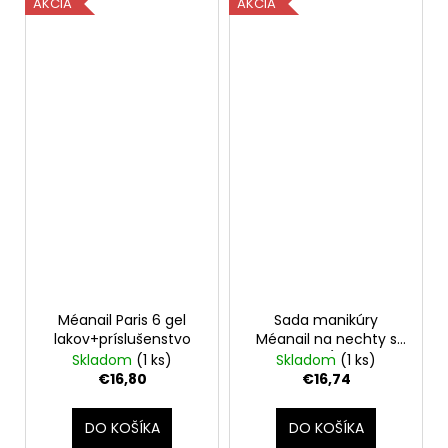
AKCIA
AKCIA
Méanail Paris 6 gel
Sada manikúry
lakov+príslušenstvo
Méanail na nechty s
UV gélom(primer +
Skladom
(1 ks)
Skladom
(1 ks)
base + top coat)
€16,80
€16,74
DO KOŠÍKA
DO KOŠÍKA