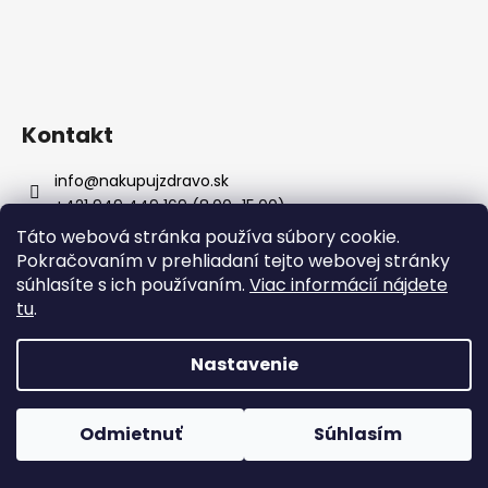
Kontakt
info
@
nakupujzdravo.sk
+421 949 449 169 (8.00–15.00)
nakupujzdravo.sk
Táto webová stránka používa súbory cookie.
Pokračovaním v prehliadaní tejto webovej stránky
súhlasíte s ich používaním.
Viac informácií nájdete
tu
.
OBCHODNÉ PODMIENKY
Nastavenie
Obchodné podmienky
Poštovné a spôsob platby
Počas horúcich dní neodporúčame doručenie do
ParcelBoxov. Produkty citlivé na vysoké teploty nemusia byť
Odmietnuť
Súhlasím
GDPR
pri prevzatí v optimálnom stave.