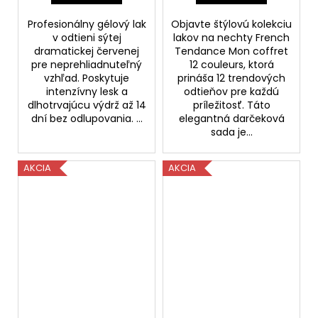
Profesionálny gélový lak
Objavte štýlovú kolekciu
v odtieni sýtej
lakov na nechty French
dramatickej červenej
Tendance Mon coffret
pre neprehliadnuteľný
12 couleurs, ktorá
vzhľad. Poskytuje
prináša 12 trendových
intenzívny lesk a
odtieňov pre každú
dlhotrvajúcu výdrž až 14
príležitosť. Táto
dní bez odlupovania. ...
elegantná darčeková
sada je...
AKCIA
AKCIA