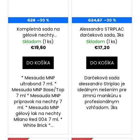
€28
–30 %
€24,57
–30 %
Kompletná sada na
Alessandro STRIPLAC
gélové nechty
darčeková sada, 3ks
Mesauda MNP
Skladom
(1 ks)
Skladom
(1 ks)
€19,60
€17,20
DO KOŠÍKA
DO KOŠÍKA
* Mesauda MNP
Darčeková sada
ultrabond 7 ml. *
alessandro Striplac je
Mesauda MNP Base/Top
ideálnym riešením pre
7 ml * Mesauda MNP
zimnú manikúru s
prípravok na nechty 7
profesionálnym
ml. * Mesauda MNP
vzhľadom. 3ks
gélový lak na nechty
Milano Red 004 7 ml. *
White Brick *...