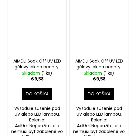
AIMEILI Soak Off UV LED
AIMEILI Soak Off UV LED
gélový lak na nechty,
gélový lak na nechty,
4 x 10ml-set4-19
4 x 10ml-set4-19-
Skladom
(1 ks)
Skladom
(1 ks)
otvorené
€9,58
€9,58
DO KOŠÍKA
DO KOŠÍKA
Vyžaduje sušenie pod
Vyžaduje sušenie pod
UV alebo LED lampou.
UV alebo LED lampou.
Balenie:
Balenie:
4x10mlNepoužité, ale
4x10mlNepoužité, ale
nemusí byť zabalené vo
nemusí byť zabalené vo