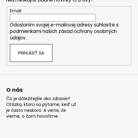
ä
t
Email
i
Odoslaním svojej e-mailovej adresy súhlasíte s
e
podmienkami našich zásad ochrany osobných
údajov.
PRIHLÁSIŤ SA
O nás
Čo je dôležitejšie ako zdravie?
Otázka, ktorú sa pýtame, keď už
je často neskoro. A verte, že
vieme, o čom hovoříme.