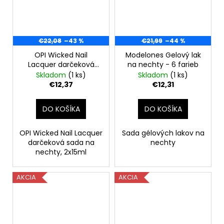
€22,08
–43 %
€21,99
–44 %
OPI Wicked Nail
Modelones Gelový lak
Lacquer darčeková
na nechty - 6 farieb
sada na nechty,
Skladom
(1 ks)
Skladom
(1 ks)
2x15ml
€12,37
€12,31
DO KOŠÍKA
DO KOŠÍKA
OPI Wicked Nail Lacquer
Sada gélových lakov na
darčeková sada na
nechty
nechty, 2x15ml
AKCIA
AKCIA