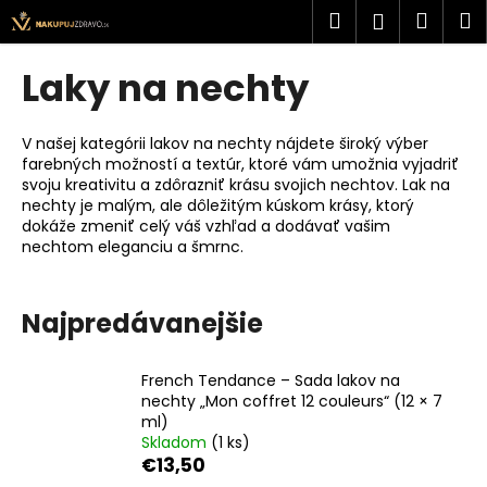
K
Prejsť
Hľadať
Náku
M
Prihlásen
na
o
obsah
Späť
Späť
košík
š
Laky na nechty
í
Č
k
o
V našej kategórii lakov na nechty nájdete široký výber
farebných možností a textúr, ktoré vám umožnia vyjadriť
p
svoju kreativitu a zdôrazniť krásu svojich nechtov. Lak na
o
nechty je malým, ale dôležitým kúskom krásy, ktorý
t
dokáže zmeniť celý váš vzhľad a dodávať vašim
nechtom eleganciu a šmrnc.
r
e
b
Najpredávanejšie
u
j
French Tendance – Sada lakov na
e
nechty „Mon coffret 12 couleurs“ (12 × 7
ml)
t
Skladom
(1 ks)
e
€13,50
n