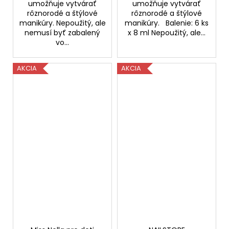
umožňuje vytvárať
umožňuje vytvárať
rôznorodé a štýlové
rôznorodé a štýlové
manikúry. Nepoužitý, ale
manikúry. Balenie: 6 ks
nemusí byť zabalený
x 8 ml Nepoužitý, ale...
vo...
AKCIA
AKCIA