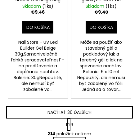
nechty, 6 x 10 ml
Skladom
(1 ks)
Skladom
(1 ks)
€9,46
€9,40
DO KOŠÍKA
DO KOŠÍKA
Nail Store - UV Led
Môže sa použiť ako
Builder Gel Beige
stavebný gél a
30g.Samonivelačné -
podkladový lak a
ľahká spracovateľnosť -
farebný gél a lak na
na predlžovanie a
spevnenie nechtov.
dopĺňanie nechtov.
Balenie: 6 x 10 ml
Balenie: 30gNepoužité,
Nepoužitý, ale nemusí
ale nemusí byť
byť zabalený vo fólii.
zabalené vo...
Jedná sa o tovar...
NAČÍTAŤ 36 ĎALŠÍCH
S
1
9
t
O
r
314
položiek celkom
v
á