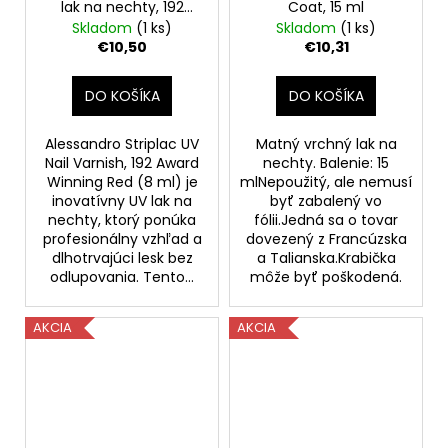
lak na nechty, 192
Coat, 15 ml
Award Winning Red, 8
Skladom
(1 ks)
Skladom
(1 ks)
ml
€10,50
€10,31
DO KOŠÍKA
DO KOŠÍKA
Alessandro Striplac UV
Matný vrchný lak na
Nail Varnish, 192 Award
nechty. Balenie: 15
Winning Red (8 ml) je
mlNepoužitý, ale nemusí
inovatívny UV lak na
byť zabalený vo
nechty, ktorý ponúka
fólii.Jedná sa o tovar
profesionálny vzhľad a
dovezený z Francúzska
dlhotrvajúci lesk bez
a Talianska.Krabička
odlupovania. Tento...
môže byť poškodená.
AKCIA
AKCIA