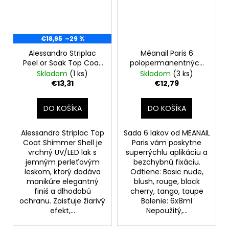
€18,95
–29 %
Alessandro Striplac
Méanail Paris 6
Peel or Soak Top Coat
polopermanentných
Shimmer shell, 8ml
lakov
Skladom
(1 ks)
Skladom
(3 ks)
€13,31
€12,79
DO KOŠÍKA
DO KOŠÍKA
Alessandro Striplac Top
Sada 6 lakov od MEANAIL
Coat Shimmer Shell je
Paris vám poskytne
vrchný UV/LED lak s
superrýchlu aplikáciu a
jemným perleťovým
bezchybnú fixáciu.
leskom, ktorý dodáva
Odtiene: Basic nude,
manikúre elegantný
blush, rouge, black
finiš a dlhodobú
cherry, tango, taupe
ochranu. Zaisťuje žiarivý
Balenie: 6x8ml
efekt,...
Nepoužitý,...