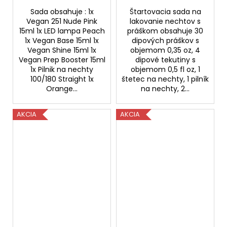
Sada obsahuje : 1x
Štartovacia sada na
Vegan 251 Nude Pink
lakovanie nechtov s
15ml 1x LED lampa Peach
práškom obsahuje 30
1x Vegan Base 15ml 1x
dipových práškov s
Vegan Shine 15ml 1x
objemom 0,35 oz, 4
Vegan Prep Booster 15ml
dipové tekutiny s
1x Pilnik na nechty
objemom 0,5 fl oz, 1
100/180 Straight 1x
štetec na nechty, 1 pilník
Orange...
na nechty, 2...
AKCIA
AKCIA