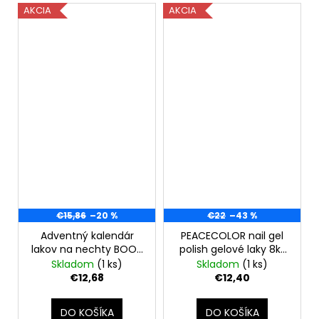
AKCIA
AKCIA
€15,86
–20 %
€22
–43 %
Adventný kalendár
PEACECOLOR nail gel
lakov na nechty BOOK
polish gelové laky 8ks
OF COLORS-24 mini
po 7ml
Skladom
(1 ks)
Skladom
(1 ks)
laky
€12,68
€12,40
DO KOŠÍKA
DO KOŠÍKA