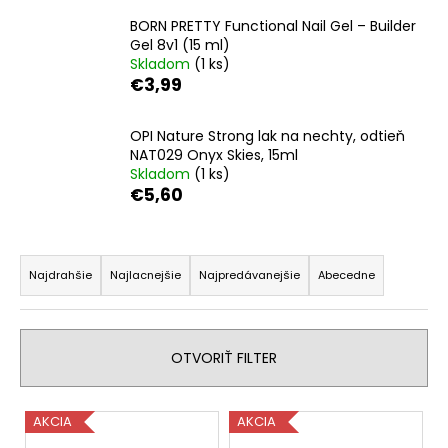
á
BORN PRETTY Functional Nail Gel – Builder
j
Gel 8v1 (15 ml)
Skladom
(1 ks)
s
€3,99
ť
?
OPI Nature Strong lak na nechty, odtieň
NAT029 Onyx Skies, 15ml
Skladom
(1 ks)
€5,60
HĽADAŤ
R
a
Najdrahšie
Najlacnejšie
Najpredávanejšie
Abecedne
d
O
e
d
n
OTVORIŤ FILTER
p
i
o
e
r
V
AKCIA
AKCIA
ú
p
ý