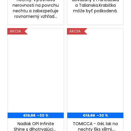
nerovnosti na povrchu
a Talianska.Krabička
nechtu a zabezpečuje
môže byť poškodená.
rovnomerný vzhľad...
AKCIA
AKCIA
€13,99
–30 %
€13,99
–30 %
Nadlak OPI Infinite
TOMICCA - GéL lak na
Shine s dlhotrvajúcim
nechty 6ks x8ml,