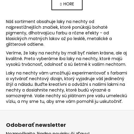
HORE
l
n
k
á
o
d
Náš sortiment obsahuje laky na nechty od
v
a
najprestížnejších značiek, ktoré ponúkajú bohaté
a
c
pigmenty, dlhotrvajúcu farbu a rôzne efekty - od
n
i
klasických matných lakov až po lesklé, metalické a
i
e
glitterové odtiene.
e
p
Veríme, že laky na nechty by mali byť nielen krásne, ale aj
r
kvalitné. Preto vyberáme iba laky na nechty, ktoré majú
v
vysokú trvácnosť, odolnosť a sú šetrné k vašim nechtom.
k
Laky na nechty vám umožňujú experimentovať s farbami
y
a vytvárať nechtový dizajn, ktorý vyjadruje váš jedinečný
v
štýl a náladu. Buďte kreatívni a odvážni s našimi lakmi na
ý
nechty a dosiahnite nechty, ktoré budú výrazné a
samozrejmé. Vaše nechty sú plátnom pre vašu umeleckú
p
víziu, a my sme tu, aby sme vám pomohli ju uskutočniť.
i
s
Z
u
á
Odoberať newsletter
p
Nezmeškajte žiadne novinky či zľavy!