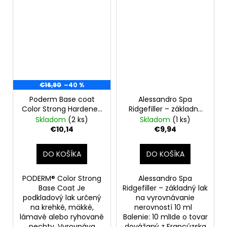
€16,90
–40 %
Poderm Base coat
Alessandro Spa
Color Strong Hardener,
Ridgefiller – základný
8ml
lak na vyrovnávanie
Skladom
(2 ks)
Skladom
(1 ks)
nerovností 10ml
€10,14
€9,94
DO KOŠÍKA
DO KOŠÍKA
PODERM® Color Strong
Alessandro Spa
Base Coat Je
Ridgefiller – základný lak
podkladový lak určený
na vyrovnávanie
na krehké, mäkké,
nerovností 10 ml
lámavé alebo ryhované
Balenie: 10 mlIde o tovar
nechty. Vyrovnáva
dovážaný z Francúzska