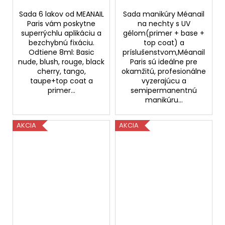
Sada 6 lakov od MEANAIL
Sada manikúry Méanail
Paris vám poskytne
na nechty s UV
superrýchlu aplikáciu a
gélom(primer + base +
bezchybnú fixáciu.
top coat) a
Odtiene 8ml: Basic
príslušenstvom,Méanail
nude, blush, rouge, black
Paris sú ideálne pre
cherry, tango,
okamžitú, profesionálne
taupe+top coat a
vyzerajúcu a
primer...
semipermanentnú
manikúru...
AKCIA
AKCIA