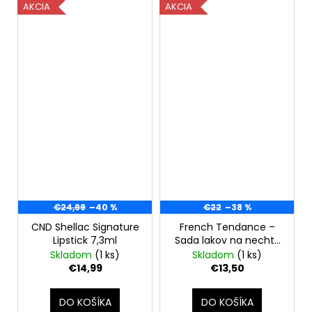
AKCIA
AKCIA
€24,99
–40 %
€22
–38 %
CND Shellac Signature
French Tendance –
Lipstick 7,3ml
Sada lakov na nechty
„Mon coffret 12
Skladom
(1 ks)
Skladom
(1 ks)
couleurs“ (12 × 7 ml)
€14,99
€13,50
DO KOŠÍKA
DO KOŠÍKA