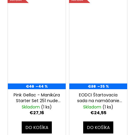
€49
–44 %
€38
–35 %
Pink Gellac - Manikúra
EODCI Štartovacia
Starter Set 251 nude
sada na namáčanie
pink
nechtov, 30 farieb-
Skladom
(1 ks)
Skladom
(1 ks)
birth day
€27,16
€24,55
DO KOŠÍKA
DO KOŠÍKA