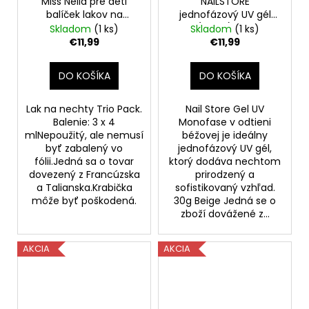
Miss Nella pre deti
NAILSTORE
balíček lakov na
jednofázový UV gél
nechty, 3 x 4 ml
(Beige) 30g
Skladom
(1 ks)
Skladom
(1 ks)
€11,99
€11,99
DO KOŠÍKA
DO KOŠÍKA
Lak na nechty Trio Pack.
Nail Store Gel UV
Balenie: 3 x 4
Monofase v odtieni
mlNepoužitý, ale nemusí
béžovej je ideálny
byť zabalený vo
jednofázový UV gél,
fólii.Jedná sa o tovar
ktorý dodáva nechtom
dovezený z Francúzska
prirodzený a
a Talianska.Krabička
sofistikovaný vzhľad.
môže byť poškodená.
30g Beige Jedná se o
zboží dovážené z...
AKCIA
AKCIA