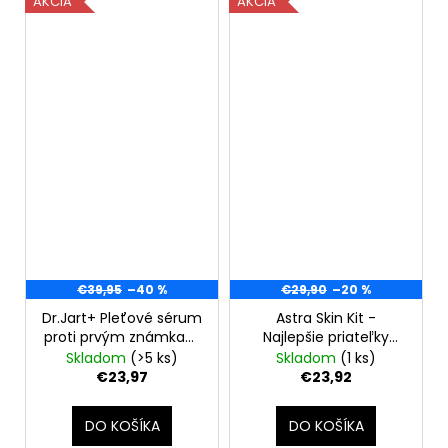
AKCIA
AKCIA
€39,95
–40 %
€29,90
–20 %
Dr.Jart+ Pleťové sérum
Astra Skin Kit -
proti prvým známkam
Najlepšie priateľky
starnutia
vašej pleti
Skladom
(>5 ks)
Skladom
(1 ks)
Prejuvenation (Firming
€23,97
€23,92
Bakuchiol Serum), 50
ml
DO KOŠÍKA
DO KOŠÍKA