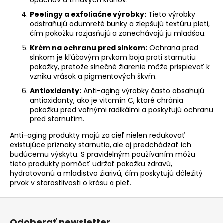
opuchov a tmavých kruhov.
p
i
Peelingy a exfoliačne výrobky:
Tieto výrobky
odstraňujú odumreté bunky a zlepšujú textúru pleti,
s
čím pokožku rozjasňujú a zanechávajú ju mladšou.
u
Krém na ochranu pred slnkom:
Ochrana pred
slnkom je kľúčovým prvkom boja proti starnutiu
pokožky, pretože slnečné žiarenie môže prispievať k
vzniku vrások a pigmentových škvŕn.
Antioxidanty:
Anti-aging výrobky často obsahujú
antioxidanty, ako je vitamín C, ktoré chránia
pokožku pred voľnými radikálmi a poskytujú ochranu
pred starnutím.
Anti-aging produkty majú za cieľ nielen redukovať
existujúce príznaky starnutia, ale aj predchádzať ich
budúcemu výskytu. S pravidelným používaním môžu
tieto produkty pomôcť udržať pokožku zdravú,
hydratovanú a mladistvo žiarivú, čím poskytujú dôležitý
prvok v starostlivosti o krásu a pleť.
Z
á
Odoberať newsletter