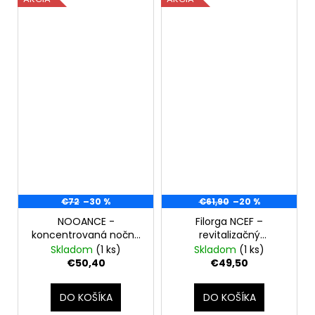
€72
–30 %
€61,90
–20 %
NOOANCE -
Filorga NCEF –
koncentrovaná nočná
revitalizačný
starostlivosť proti
spevňujúci krém 50 ml
Skladom
(1 ks)
Skladom
(1 ks)
starnutiu 0,6% retinol -
€50,40
€49,50
jediný aktívny s klinicky
overeným
DO KOŠÍKA
DO KOŠÍKA
omladzujúcim
účinkom 30ml