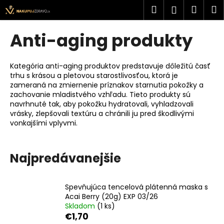
K
Prejsť
Hľadať
Náku
M
Prihlásen
na
o
obsah
Späť
Späť
košík
š
Anti-aging produkty
í
Č
k
o
Kategória anti-aging produktov predstavuje dôležitú časť
trhu s krásou a pletovou starostlivosťou, ktorá je
p
zameraná na zmiernenie príznakov starnutia pokožky a
o
zachovanie mladistvého vzhľadu. Tieto produkty sú
t
navrhnuté tak, aby pokožku hydratovali, vyhladzovali
vrásky, zlepšovali textúru a chránili ju pred škodlivými
r
vonkajšími vplyvmi.
e
b
Najpredávanejšie
u
j
e
Spevňujúca tencelová plátenná maska s
t
Acai Berry (20g) EXP 03/26
Skladom
(1 ks)
e
€1,70
n