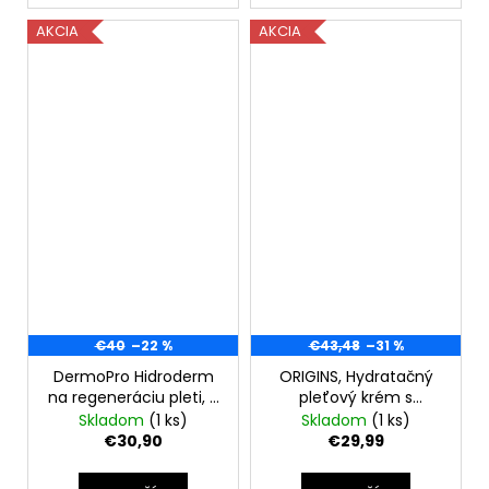
AKCIA
AKCIA
€40
–22 %
€43,48
–31 %
DermoPro Hidroderm
ORIGINS, Hydratačný
na regeneráciu pleti, 5
pleťový krém s
x 10 ml
peptidmi Youthtopia
Skladom
(1 ks)
Skladom
(1 ks)
(Peptide Plumping
€30,90
€29,99
Apple Cream) 50 ml-
bez krabičky