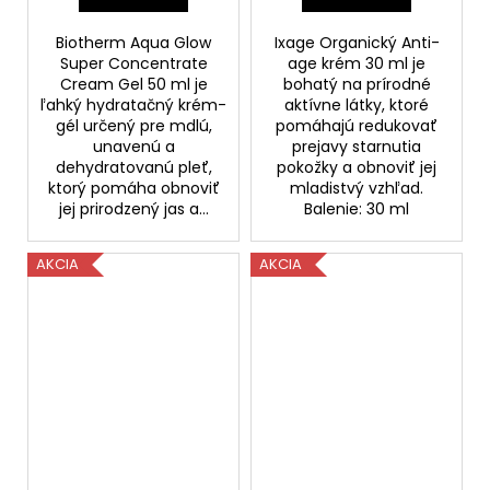
Biotherm Aqua Glow
Ixage Organický Anti-
Super Concentrate
age krém 30 ml je
Cream Gel 50 ml je
bohatý na prírodné
ľahký hydratačný krém-
aktívne látky, ktoré
gél určený pre mdlú,
pomáhajú redukovať
unavenú a
prejavy starnutia
dehydratovanú pleť,
pokožky a obnoviť jej
ktorý pomáha obnoviť
mladistvý vzhľad.
jej prirodzený jas a...
Balenie: 30 ml
AKCIA
AKCIA