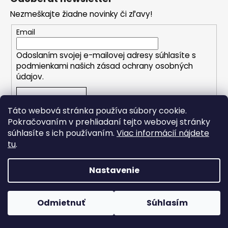
p
Nezmeškajte žiadne novinky či zľavy!
ä
t
Email
i
Odoslaním svojej e-mailovej adresy súhlasíte s
e
podmienkami našich zásad ochrany osobných
údajov.
PRIHLÁSIŤ SA
Táto webová stránka používa súbory cookie.
Pokračovaním v prehliadaní tejto webovej stránky
súhlasíte s ich používaním.
Viac informácií nájdete
tu
.
O nás
Nastavenie
Čo je dôležitejšie ako zdravie?
Otázka, ktorú sa pýtame, keď už
Počas horúcich dní neodporúčame doručenie do
je často neskoro. A verte, že
ParcelBoxov. Produkty citlivé na vysoké teploty nemusia byť
Odmietnuť
Súhlasím
vieme, o čom hovoříme.
pri prevzatí v optimálnom stave.