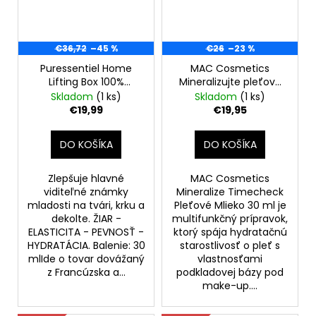
€36,72
–45 %
€26
–23 %
Puressentiel Home
MAC Cosmetics
Lifting Box 100%
Mineralizujte pleťové
prírodný elixír –
mlieko Timecheck 30
Skladom
(1 ks)
Skladom
(1 ks)
Odsávačka na tvár –
ml-bez krabičky
€19,99
€19,95
30 ml
DO KOŠÍKA
DO KOŠÍKA
Zlepšuje hlavné
MAC Cosmetics
viditeľné známky
Mineralize Timecheck
mladosti na tvári, krku a
Pleťové Mlieko 30 ml je
dekolte. ŽIAR -
multifunkčný prípravok,
ELASTICITA - PEVNOSŤ -
ktorý spája hydratačnú
HYDRATÁCIA. Balenie: 30
starostlivosť o pleť s
mlIde o tovar dovážaný
vlastnosťami
z Francúzska a...
podkladovej bázy pod
make-up....