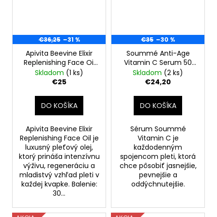
€36,25
–31 %
€35
–30 %
Apivita Beevine Elixir
Soummé Anti-Age
Replenishing Face Oil
Vitamin C Serum 50
30 ml
ml
Skladom
(1 ks)
Skladom
(2 ks)
€25
€24,20
DO KOŠÍKA
DO KOŠÍKA
Apivita Beevine Elixir
Sérum Soummé
Replenishing Face Oil je
Vitamin C je
luxusný pleťový olej,
každodenným
ktorý prináša intenzívnu
spojencom pleti, ktorá
výživu, regeneráciu a
chce pôsobiť jasnejšie,
mladistvý vzhľad pleti v
pevnejšie a
každej kvapke. Balenie:
oddýchnutejšie.
30...