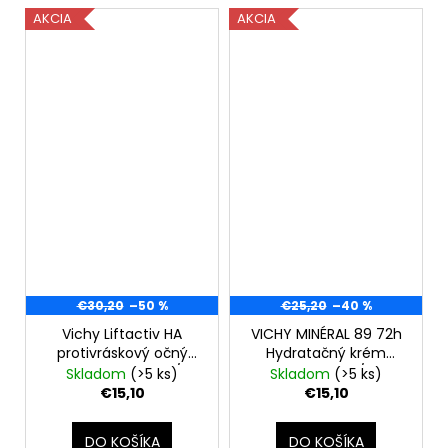
AKCIA
AKCIA
€30,20
–50 %
€25,20
–40 %
Vichy Liftactiv HA
VICHY MINÉRAL 89 72h
protivráskový očný
Hydratačný krém
krém 15 ml, EXP 06/26
50ml, EXP 07/26
Skladom
(>5 ks)
Skladom
(>5 ks)
€15,10
€15,10
DO KOŠÍKA
DO KOŠÍKA