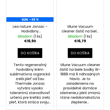
€26
–35 %
Lea nature Jonzac -
Vilune Vacuum
Hodvábny
cleaner čistič na biele
regeneračný krém -
bodky W-1888
Skladom
(1 ks)
Skladom
(1 ks)
Sublimactive zrelá pleť
€16,90
€16,79
40 ml-poškodená
krabica
DO KOŠÍKA
DO KOŠÍKA
Tento regeneračný
Vilune Vacuum cleaner
hodvábny krém
čistič na biele bodky W-
sublimatívna organická
1888 má 6 náhradných
zrelá pleť od Eau
hlavíc. Je to
Thermale Jonzac
zariadeniena na
vytvára vysoko
pravidelné domáce
tolerantnú starostlivosť
ošetrenie,z pleti zmiznú
určenú pre krehkú zrelú
rôzne nedokonalosti,na
pleť, ktorá stráca svoju...
zlepšenie...