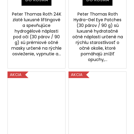
90g-bez krabičky
Peter Thomas Roth 24K
Peter Thomas Roth
zlaté luxusné liftingové
Hydra-Gel Eye Patches
a spevňujúce
(30 párov / 90 g) sú
hydrogélové náplasti
luxusné hydratačné
pod oči (30 párov / 90
očné náplasti určené na
g) sú prémiové očné
rýchlu starostlivosť o
masky určené na rýchle
očné okolie, ktoré
osvieženie, vypnutie a...
pomáhajú znížiť
opuchy,...
AKCIA
AKCIA