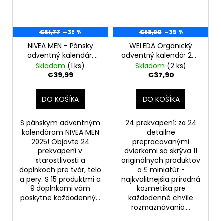
€61,77
–35 %
€58,90
–35 %
NIVEA MEN - Pánsky
WELEDA Organický
adventný kalendár,
adventný kalendár 24x
edícia 2025 (2 polo-
(2 Dvierka otvorené)
Skladom
(1 ks)
Skladom
(2 ks)
otvorené okná)
€39,99
€37,90
DO KOŠÍKA
DO KOŠÍKA
S pánskym adventným
24 prekvapení: za 24
kalendárom NIVEA MEN
detailne
2025! Objavte 24
prepracovanými
prekvapení v
dvierkami sa skrýva 11
starostlivosti a
originálnych produktov
doplnkoch pre tvár, telo
a 9 miniatúr -
a pery. S 15 produktmi a
najkvalitnejšia prírodná
9 doplnkami vám
kozmetika pre
poskytne každodenný...
každodenné chvíle
rozmaznávania....