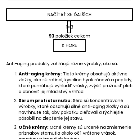
NAČÍTAŤ 36 ĎALŠÍCH
S
1
3
t
O
r
93
položiek celkom
v
á
HORE
l
n
k
á
o
d
Anti-aging produkty zahŕňajú rôzne výrobky, ako sú:
v
a
a
c
Anti-aging krémy:
Tieto krémy obsahujú aktívne
n
i
zložky, ako sú retinol, kyselina hyalurónová a peptidy,
i
ktoré pomáhajú vyhladiť vrásky, zvýšiť pružnosť pleti
e
e
a obnoviť jej mladistvý vzhľad.
p
r
Sérum proti starnutiu:
Séra sú koncentrované
výrobky, ktoré obsahujú silné anti-aging zložky a sú
v
navrhnuté tak, aby pokožku cieľovali a rýchlejšie
k
pôsobili na zlepšenie jej stavu.
y
Očné krémy:
Očné krémy sú určené na zmiernenie
v
príznakov starnutia okolo očí, vrátane vrások,
ý