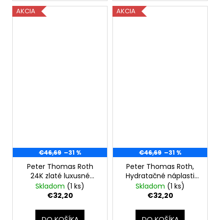
AKCIA
AKCIA
€46,69
–31 %
€46,69
–31 %
Peter Thomas Roth
Peter Thomas Roth,
24K zlaté luxusné
Hydratačné náplasti
liftingové a
na kontúry očí (30
Skladom
(1 ks)
Skladom
(1 ks)
spevňujúce
parov) 90g-bez
€32,20
€32,20
hydrogélové náplasti
krabičky
pod oči (30 párov)
DO KOŠÍKA
DO KOŠÍKA