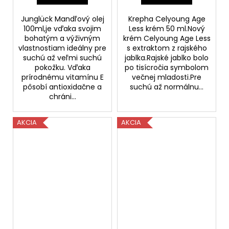
Junglück Mandľový olej
Krepha Celyoung Age
100ml,je vďaka svojim
Less krém 50 ml.Nový
bohatým a výživným
krém Celyoung Age Less
vlastnostiam ideálny pre
s extraktom z rajského
suchú až veľmi suchú
jablka.Rajské jablko bolo
pokožku. Vďaka
po tisícročia symbolom
prírodnému vitamínu E
večnej mladosti.Pre
pôsobí antioxidačne a
suchú až normálnu...
chráni...
AKCIA
AKCIA