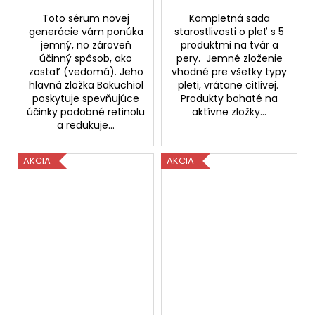
Toto sérum novej
Kompletná sada
generácie vám ponúka
starostlivosti o pleť s 5
jemný, no zároveň
produktmi na tvár a
účinný spôsob, ako
pery. Jemné zloženie
zostať (vedomá). Jeho
vhodné pre všetky typy
hlavná zložka Bakuchiol
pleti, vrátane citlivej.
poskytuje spevňujúce
Produkty bohaté na
účinky podobné retinolu
aktívne zložky...
a redukuje...
AKCIA
AKCIA