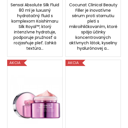
Sensai Absolute Silk Fluid
Cocunat Clinical Beauty
80 ml je luxusný
Filler je inovatívne
hydratačný fluid s
sérum proti starnutiu
komplexom Koishimaru
pleti s
Silk Royal™, ktorý
mikroihličkovaním, ktoré
intenzívne hydratuje,
spája účinky
podporuje pružnosť a
koncentrovaných
rozjasňuje pleť. Ľahká
aktívnych látok, kyseliny
textúra...
hyalurónovej a...
AKCIA
AKCIA