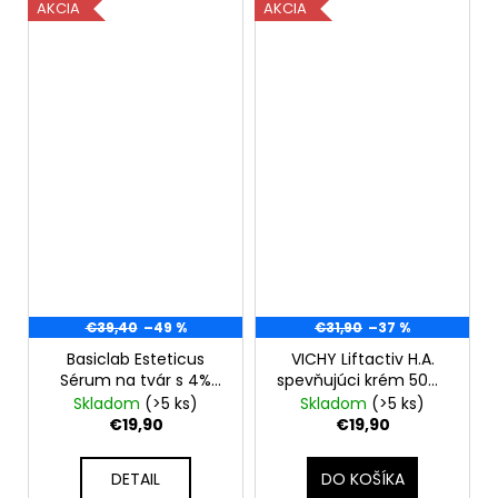
AKCIA
AKCIA
€39,40
–49 %
€31,90
–37 %
Basiclab Esteticus
VICHY Liftactiv H.A.
Sérum na tvár s 4%
spevňujúci krém 50ml
kyselinou
- suchá pleť, EXP
Skladom
(>5 ks)
Skladom
(>5 ks)
hyalurónovou 30ml
07/26
€19,90
€19,90
DETAIL
DO KOŠÍKA