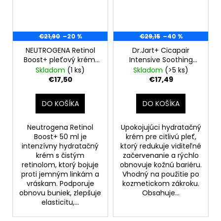
€21,90
–20 %
€29,15
–40 %
NEUTROGENA Retinol
Dr.Jart+ Cicapair
Boost+ pleťový krém,
Intensive Soothing
50 ml
Repair krém na
Skladom
(1 ks)
Skladom
(>5 ks)
začervenanie, 50 ml,
€17,50
€17,49
EXP: 04/2026
DO KOŠÍKA
DO KOŠÍKA
Neutrogena Retinol
Upokojujúci hydratačný
Boost+ 50 ml je
krém pre citlivú pleť,
intenzívny hydratačný
ktorý redukuje viditeľné
krém s čistým
začervenanie a rýchlo
retinolom, ktorý bojuje
obnovuje kožnú bariéru.
proti jemným linkám a
Vhodný na použitie po
vráskam. Podporuje
kozmetickom zákroku.
obnovu buniek, zlepšuje
Obsahuje...
elasticitu,...