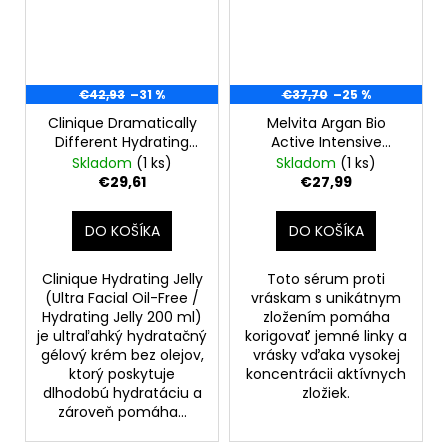
€42,93
–31 %
€37,70
–25 %
Clinique Dramatically
Melvita Argan Bio
Different Hydrating
Active Intensive
Jelly Ľahký hydratačný
Contour Serum 30 ml
Skladom
(1 ks)
Skladom
(1 ks)
krém 200 ml
€29,61
€27,99
DO KOŠÍKA
DO KOŠÍKA
Clinique Hydrating Jelly
Toto sérum proti
(Ultra Facial Oil-Free /
vráskam s unikátnym
Hydrating Jelly 200 ml)
zložením pomáha
je ultraľahký hydratačný
korigovať jemné linky a
gélový krém bez olejov,
vrásky vďaka vysokej
ktorý poskytuje
koncentrácii aktívnych
dlhodobú hydratáciu a
zložiek.
zároveň pomáha...