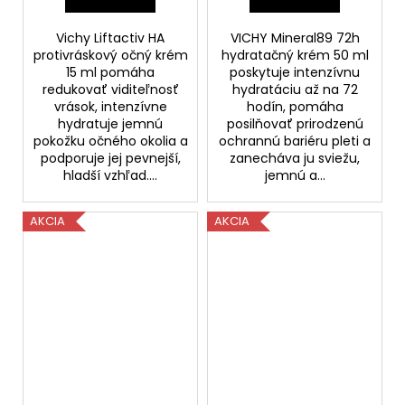
Vichy Liftactiv HA
VICHY Mineral89 72h
protivráskový očný krém
hydratačný krém 50 ml
15 ml pomáha
poskytuje intenzívnu
redukovať viditeľnosť
hydratáciu až na 72
vrások, intenzívne
hodín, pomáha
hydratuje jemnú
posilňovať prirodzenú
pokožku očného okolia a
ochrannú bariéru pleti a
podporuje jej pevnejší,
zanecháva ju sviežu,
hladší vzhľad....
jemnú a...
AKCIA
AKCIA