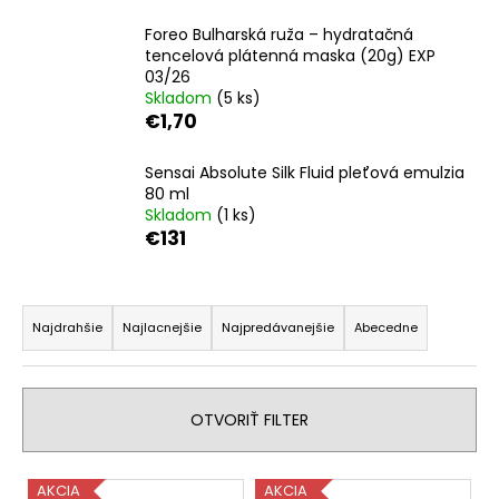
á
Foreo Bulharská ruža – hydratačná
j
tencelová plátenná maska (20g) EXP
03/26
s
Skladom
(5 ks)
ť
€1,70
?
Sensai Absolute Silk Fluid pleťová emulzia
80 ml
Skladom
(1 ks)
€131
HĽADAŤ
R
a
Najdrahšie
Najlacnejšie
Najpredávanejšie
Abecedne
O
d
d
e
p
n
OTVORIŤ FILTER
o
i
r
e
ú
V
AKCIA
AKCIA