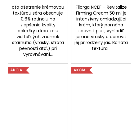
oto ošetrenie krémovou
Filorga NCEF – Revitalize
textúrou séra obsahuje
Firming Cream 50 ml je
0,6% retinolu na
intenzívny omladzujúci
zlepšenie kvality
krém, ktorý pomáha
pokožky a korekciu
spevniť pleť, vyhladiť
viditeľných známok
jemné vrásky a obnoviť
starnutia (vrásky, strata
jej prirodzený jas. Bohatá
pevnosti atď.) pri
textúra...
vyrovnávaní...
AKCIA
AKCIA