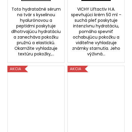
Toto hydratačné sérum
VICHY Liftactiv H.A.
na tvár s kyselinou
spevňujúci krém 50 ml –
hyalurónovou a
suchá pleť poskytuje
peptidmi poskytuje
intenzívnu hydratáciu,
dlhotrvajúcu hydratáciu
pomáha spevniť
a zanecháva pokožku
ochabujúcu pokožku a
pružnú a elastickú.
viditeľne vyhladzuje
Okamžite vyhladzuje
známky starnutia. Jeho
textúru pokožky,...
výživná...
AKCIA
AKCIA