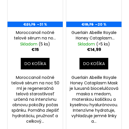
€21,75
–31 %
€18,75
–20 %
Moroccanoil nočné
Guerlain Abeille Royale
telové sérum na noc,
Honey Cataplasm
50 ml
Mask – biocelulózová
Skladom
(5 ks)
Skladom
(>5 ks)
pleťová maska 15 g
€15
€14,99
DO KOŠÍKA
DO KOŠÍKA
Moroccanoil nočné
Guerlain Abeille Royale
telové sérum na noc 50
Honey Cataplasm Mask
ml je regeneračná
je luxusná biocelulózová
telová starostlivosť
maska s medom,
určená na intenzívnu
materskou kašičkou a
obnovu pokožky počas
kyselinou hyalurónovou.
spánku. Pomáha zlepšiť
Intenzívne hydratuje,
hydratáciu, pružnosť a
vyhladzuje jemné linky
celkový...
a...