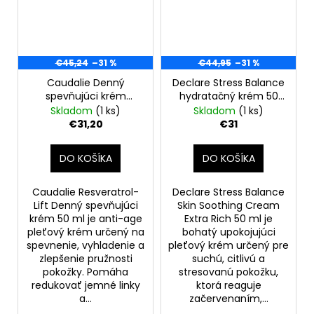
€45,24
–31 %
€44,95
–31 %
Caudalie Denný
Declare Stress Balance
spevňujúci krém
hydratačný krém 50
Resveratrol Lift 50ml
ml, Skin Soothing
Skladom
(1 ks)
Skladom
(1 ks)
Cream extra rich
€31,20
€31
DO KOŠÍKA
DO KOŠÍKA
Caudalie Resveratrol-
Declare Stress Balance
Lift Denný spevňujúci
Skin Soothing Cream
krém 50 ml je anti-age
Extra Rich 50 ml je
pleťový krém určený na
bohatý upokojujúci
spevnenie, vyhladenie a
pleťový krém určený pre
zlepšenie pružnosti
suchú, citlivú a
pokožky. Pomáha
stresovanú pokožku,
redukovať jemné linky
ktorá reaguje
a...
začervenaním,...