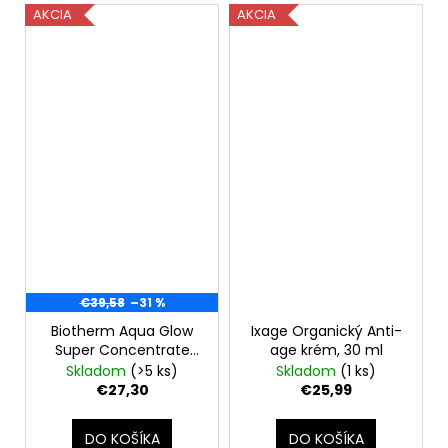
AKCIA
AKCIA
€39,58
–31 %
Biotherm Aqua Glow
Ixage Organický Anti-
Super Concentrate
age krém, 30 ml
Cream Gel 50 ml
Skladom
(>5 ks)
Skladom
(1 ks)
€27,30
€25,99
DO KOŠÍKA
DO KOŠÍKA