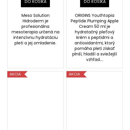
DO KOŠÍKA
DO KOŠÍKA
Meso Solution
ORIGINS Youthtopia
Hidroderm je
Peptide Plumping Apple
profesionálna
Cream 50 ml je
mesoterapia určená na
hydratačný pleťový
intenzívnu hydratáciu
krém s peptidmi a
pleti a jej omladenie.
antioxidantmi, ktorý
pomáha pleti získať
plnší, hladší a sviežejší
vzhľad....
AKCIA
AKCIA