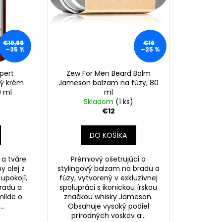
€19,99
€16
–35 %
–25 %
xpert
Zew For Men Beard Balm
ný krém
Jameson balzam na fúzy, 80
0 ml
ml
Skladom
(1 ks)
€12
DO KOŠÍKA
 a tváre
Prémiový ošetrujúci a
 olej z
stylingový balzam na bradu a
upokojí,
fúzy, vytvorený v exkluzívnej
bradu a
spolupráci s ikonickou írskou
mlIde o
značkou whisky Jameson.
..
Obsahuje vysoký podiel
prírodných voskov a...