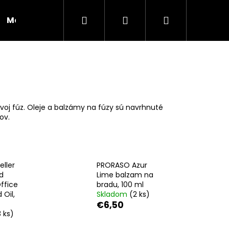
Hľadať
Prihlásenie
Nákupný
Moja objednávka
RADY A INŠPIRÁCIE
košík
svoj fúz. Oleje a balzámy na fúzy sú navrhnuté
ov.
eller
PRORASO Azur
d
Lime balzam na
ffice
bradu, 100 ml
 Oil,
Skladom
(2 ks)
€6,50
Nasledujúce
3 ks)