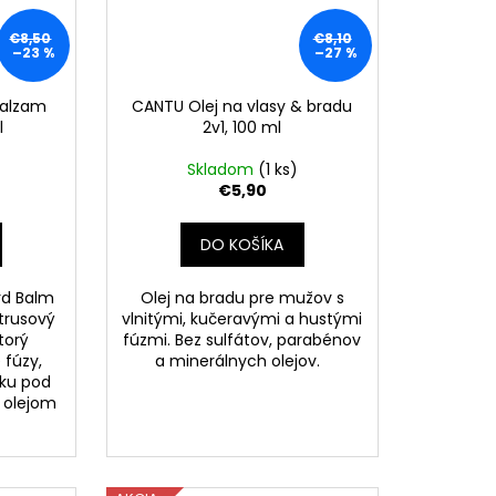
€8,50
€8,10
–23 %
–27 %
balzam
CANTU Olej na vlasy & bradu
l
2v1, 100 ml
Skladom
(1 ks)
€5,90
DO KOŠÍKA
rd Balm
Olej na bradu pre mužov s
itrusový
vlnitými, kučeravými a hustými
torý
fúzmi. Bez sulfátov, parabénov
 fúzy,
a minerálnych olejov.
žku pod
 olejom