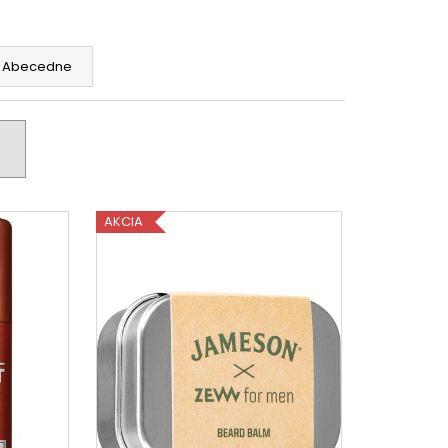
URÓNOVÁ 7% SÉRUM
Abecedne
AKCIA