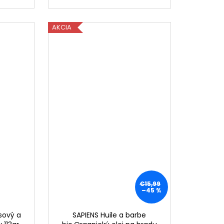
AKCIA
€15,99
–45 %
sový a
SAPIENS Huile a barbe