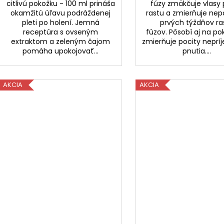
citlivú pokožku - 100 ml prináša
fúzy zmäkčuje vlasy
okamžitú úľavu podráždenej
rastu a zmierňuje nep
pleti po holení. Jemná
prvých týždňov ra
receptúra s ovseným
fúzov. Pôsobí aj na po
extraktom a zeleným čajom
zmierňuje pocity nepr
pomáha upokojovať...
pnutia....
AKCIA
AKCIA