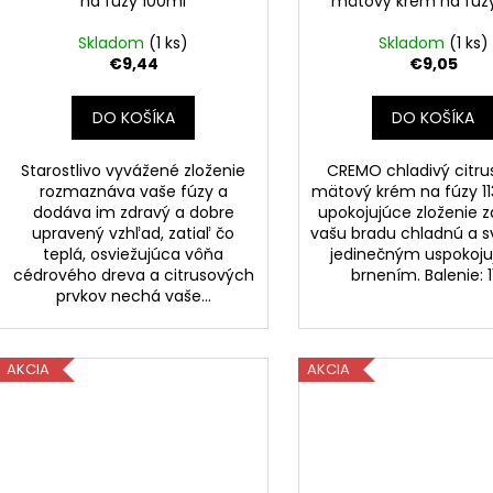
na fúzy 100ml
mätový krém na fúzy
Skladom
(1 ks)
Skladom
(1 ks)
€9,44
€9,05
DO KOŠÍKA
DO KOŠÍKA
Starostlivo vyvážené zloženie
CREMO chladivý citru
rozmaznáva vaše fúzy a
mätový krém na fúzy 11
dodáva im zdravý a dobre
upokojujúce zloženie 
upravený vzhľad, zatiaľ čo
vašu bradu chladnú a sv
teplá, osviežujúca vôňa
jedinečným uspokoj
cédrového dreva a citrusových
brnením. Balenie: 
prvkov nechá vaše...
AKCIA
AKCIA