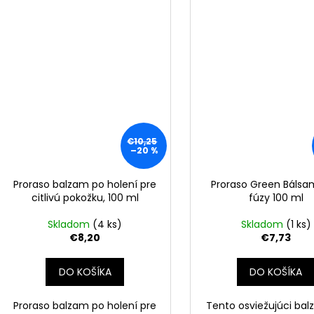
€10,25
–20 %
Proraso balzam po holení pre
Proraso Green Bálsa
citlivú pokožku, 100 ml
fúzy 100 ml
Skladom
(4 ks)
Skladom
(1 ks)
€8,20
€7,73
DO KOŠÍKA
DO KOŠÍKA
Proraso balzam po holení pre
Tento osviežujúci ba