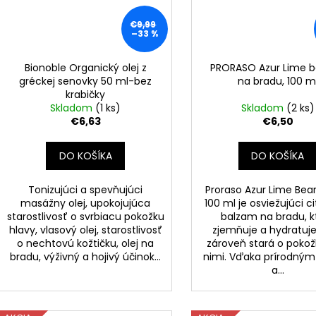
€9,99
–33 %
Bionoble Organický olej z
PRORASO Azur Lime 
gréckej senovky 50 ml-bez
na bradu, 100 m
krabičky
Skladom
(1 ks)
Skladom
(2 ks)
€6,63
€6,50
DO KOŠÍKA
DO KOŠÍKA
Tonizujúci a spevňujúci
Proraso Azur Lime Bea
masážny olej, upokojujúca
100 ml je osviežujúci c
starostlivosť o svrbiacu pokožku
balzam na bradu, k
hlavy, vlasový olej, starostlivosť
zjemňuje a hydratuje
o nechtovú kožtičku, olej na
zároveň stará o poko
bradu, výživný a hojivý účinok...
nimi. Vďaka prírodným
a...