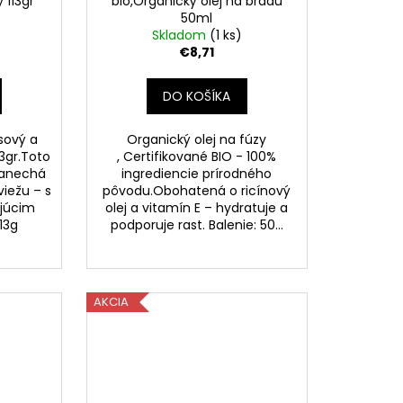
 113gr
bio,Organický olej na bradu
50ml
Skladom
(1 ks)
€8,71
DO KOŠÍKA
sový a
Organický olej na fúzy
3gr.Toto
, Certifikované BIO - 100%
zanechá
ingrediencie prírodného
iežu – s
pôvodu.Obohatená o ricínový
ujúcim
olej a vitamín E – hydratuje a
113g
podporuje rast. Balenie: 50...
AKCIA