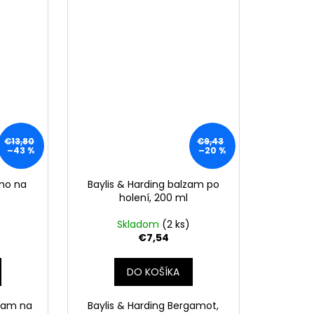
€13,80
€9,43
–43 %
–20 %
mo na
Baylis & Harding balzam po
holení, 200 ml
Skladom
(2 ks)
€7,54
DO KOŠÍKA
lzam na
Baylis & Harding Bergamot,