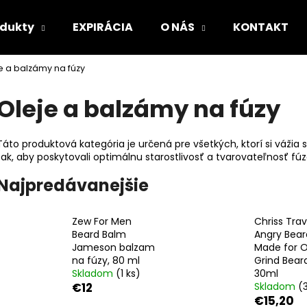
odukty
EXPIRÁCIA
O NÁS
KONTAKT
e a balzámy na fúzy
Čo potrebujete nájsť?
Oleje a balzámy na fúzy
HĽADAŤ
Táto produktová kategória je určená pre všetkých, ktorí si vážia 
tak, aby poskytovali optimálnu starostlivosť a tvarovateľnosť fúz
Najpredávanejšie
Odporúčame
Zew For Men
Chriss Trav
Beard Balm
Angry Bear
Jameson balzam
Made for O
na fúzy, 80 ml
Grind Beard
Skladom
(1 ks)
30ml
€12
Skladom
(
€15,20