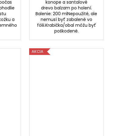
 počas
konope a santalové
ohodlie
drevo balzam po holení.
stu
Balenie: 200 mlNepoužité, ale
kožku a
nemusí byť zabalené vo
íjemného
fólii.Krabička/obal môžu byť
poškodené.
AKCIA