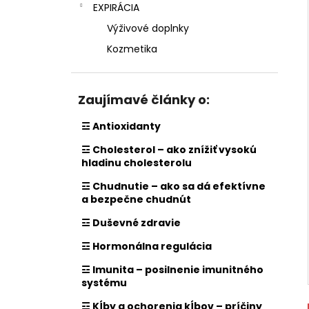
EXPIRÁCIA
Výživové doplnky
Kozmetika
Zaujímavé články o:
☲ Antioxidanty
☲ Cholesterol – ako znížiť vysokú
hladinu cholesterolu
☲ Chudnutie – ako sa dá efektívne
a bezpečne chudnút
☲ Duševné zdravie
☲ Hormonálna regulácia
☲ Imunita – posilnenie imunitného
systému
☲ Kĺby a ochorenia kĺbov – príčiny