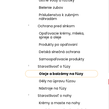
Ústne vody a roztoky
Bielenie zubov
Príslušenstvo k zubným
náhradám
Ochrana pred slnkom
Opaľovacie krémy, mlieka,
spreje a oleje
Produkty po opaľovaní
Detská slnečná ochrana
Samoopaľovacie produkty
Starostlivosť o fúzy
Oleje a balzámy na fúzy
Gély na úpravu fúzou
Nástroje na fúzy
Starostlivosť o nohy
Krémy a maste na nohy