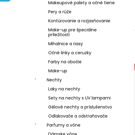
NZ DERMOCOSMETICS KRÉM PROTI
Makeupové palety a očné tiene
PIGMENTOVÝM ŠKVRNÁM –
DERMOKOZMETICKÝ KRÉM NA
Pery a rúže
ZJEDNOTENIE TÓNU PLETI
Kontúrovanie a rozjasňovanie
€10,79
Make-up pre špeciálne
príležitosti
Mihalnice a riasy
Očné linky a ceruzky
Farby na obočie
Make-up
Nechty
Laky na nechty
Sety na nechty s UV lampami
Gélové nechty a príslušenstvo
Odlakovače a odstraňovače
Parfumy a vône
Dámske vône