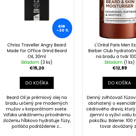
k
t
o
€19
v
–20 %
Chriss Traveller Angry Beard
L'Oréal Paris Men E
Made for Office Grind Beard
Barber Club hydratač
Oil, 30ml
na bradu a tvár 10
Skladom
(3 ks)
Skladom
(1 ks)
€15,20
€12,89
DO KOŠÍKA
DO KOŠÍKA
Beard Oil je prémiový olej na
Denný zvlhčovač fúzov
bradu určený pre moderných
obohatený o esenciálny
mužov v korporátnom svete.
cédrového dreva, ktorý 
Vďaka unikátnemu prírodnému
zjemní a vyživí vašu 
zloženiu hĺbkovo hydratuje fúzy,
pokožku. Balenie: 100 
potláča podráždenie z...
tovar dovážaný z.