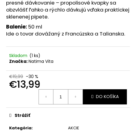
č
presné dávkovanie – propolisové kvapky sa
a
obzvlášť ľahko a rýchlo dávkujú vďaka praktickej
m
sklenenej pipete.
e
Balenie:
50 ml
Ide o tovar dovážaný z Francúzska a Talianska.
BIODERMA
SÉBIUM
H2O
MICELÁRNA
Skladom
(1 ks)
VODA
Značka:
Natima Vita
PRE
ZMIEŠANÚ/MASTNÚ
PLEŤ
€19,99
–30 %
500
€13,99
ML
Jednotková
€5,90
DO KOŠÍKA
cena:
Pôvodne:
€14,99
Strážiť
Kategória
:
AKCIE