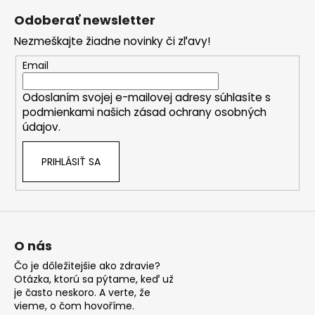
á
Odoberať newsletter
p
Nezmeškajte žiadne novinky či zľavy!
ä
t
Email
i
Odoslaním svojej e-mailovej adresy súhlasíte s
e
podmienkami našich zásad ochrany osobných
údajov.
PRIHLÁSIŤ SA
O nás
Čo je dôležitejšie ako zdravie?
Otázka, ktorú sa pýtame, keď už
je často neskoro. A verte, že
vieme, o čom hovoříme.