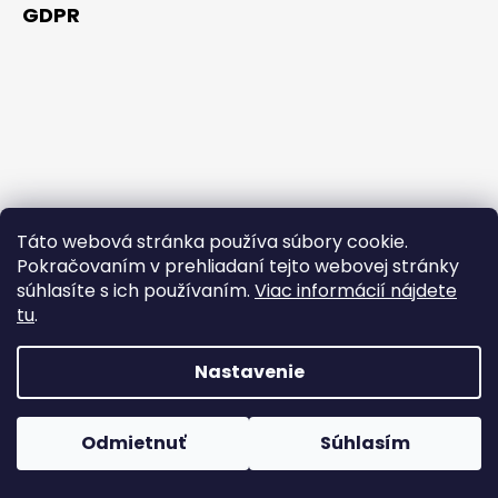
GDPR
Táto webová stránka používa súbory cookie.
Pokračovaním v prehliadaní tejto webovej stránky
súhlasíte s ich používaním.
Viac informácií nájdete
tu
.
Nastavenie
Vytvoril Shoptet Premium
Počas horúcich dní neodporúčame doručenie do
Copyright 2026
NAKUPUJZDRAVO.SK
. Všetky práva
ParcelBoxov. Produkty citlivé na vysoké teploty nemusia byť
Odmietnuť
Súhlasím
vyhradené.
Upraviť nastavenie cookies
pri prevzatí v optimálnom stave.