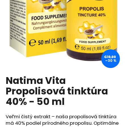
á
j
s
ť
?
€19,99
–30 %
HĽADAŤ
Natima Vita
Propolisová tinktúra
O
d
40% - 50 ml
p
o
r
Veľmi čistý extrakt – naša propolisová tinktúra
ú
má 40% podiel prírodného propolisu.
Optimálne