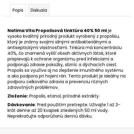
Popis
Diskusia
Natima Vita Propolisová tinktúra 40% 50 ml
je
vysoko kvalitný prírodný produkt vyrobený z propolisu,
ktorý je známy svojimi silnými antibakteriálnymi a
antiseptickými vlastnosťami. Tinkúra má koncentráciu
40%, čo znamená vyšší obsah aktívnych látok, ktoré
prispievajú k ochrane organizmu pred infekciami a
podporujú zdravie pokožky, slizníc a dýchacích ciest.
Propolis sa využíva aj na zlepšenie imunitného systému
a ako podpora pri hojení rán. Tento produkt je ideálny na
podporu celkového zdravia a prevenciu rôznych
zdravotných problémov.
Zloženie:
Propolis, etanol, prírodné extrakty.
Dávkovanie
:
Pred použitím pretrepte. Užívajte 1 až 3-
krát denne až 20 kvapiek zriedených 50 ml vody.
Neprekračujte odporúčanú dennú dávku.
Z