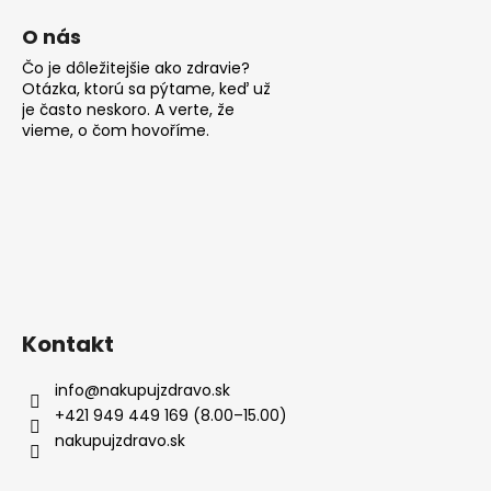
O nás
Čo je dôležitejšie ako zdravie?
Otázka, ktorú sa pýtame, keď už
je často neskoro. A verte, že
vieme, o čom hovoříme.
Kontakt
info
@
nakupujzdravo.sk
+421 949 449 169 (8.00–15.00)
nakupujzdravo.sk