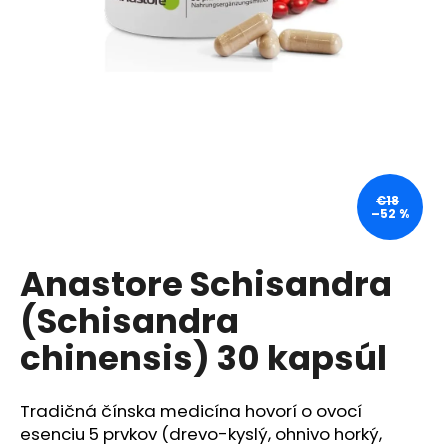
á
j
s
ť
?
€18
–52 %
HĽADAŤ
Anastore Schisandra
(Schisandra
O
d
chinensis) 30 kapsúl
p
o
r
Tradičná čínska medicína hovorí o ovocí
ú
esenciu 5 prvkov (drevo-kyslý, ohnivo horký,