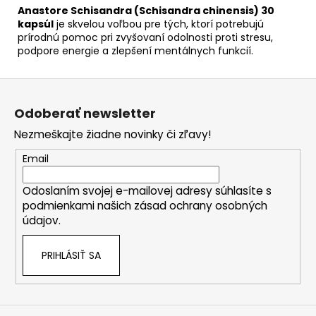
Anastore Schisandra (Schisandra chinensis) 30
kapsúl
je skvelou voľbou pre tých, ktorí potrebujú
prírodnú pomoc pri zvyšovaní odolnosti proti stresu,
podpore energie a zlepšení mentálnych funkcií.
Z
á
Odoberať newsletter
p
Nezmeškajte žiadne novinky či zľavy!
ä
t
Email
i
Odoslaním svojej e-mailovej adresy súhlasíte s
e
podmienkami našich zásad ochrany osobných
údajov.
PRIHLÁSIŤ SA