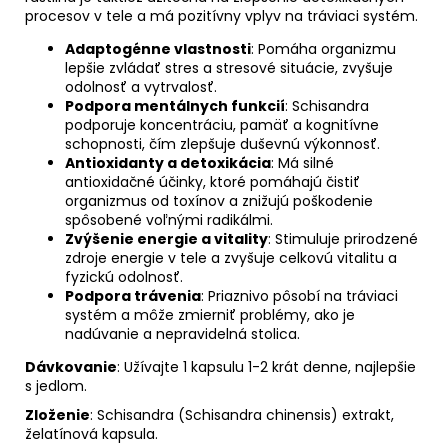
procesov v tele a má pozitívny vplyv na tráviaci systém.
Adaptogénne vlastnosti
: Pomáha organizmu
lepšie zvládať stres a stresové situácie, zvyšuje
odolnosť a vytrvalosť.
Podpora mentálnych funkcií
: Schisandra
podporuje koncentráciu, pamäť a kognitívne
schopnosti, čím zlepšuje duševnú výkonnosť.
Antioxidanty a detoxikácia
: Má silné
antioxidačné účinky, ktoré pomáhajú čistiť
organizmus od toxínov a znižujú poškodenie
spôsobené voľnými radikálmi.
Zvýšenie energie a vitality
: Stimuluje prirodzené
zdroje energie v tele a zvyšuje celkovú vitalitu a
fyzickú odolnosť.
Podpora trávenia
: Priaznivo pôsobí na tráviaci
systém a môže zmierniť problémy, ako je
nadúvanie a nepravidelná stolica.
Dávkovanie
: Užívajte 1 kapsulu 1-2 krát denne, najlepšie
s jedlom.
Zloženie
: Schisandra (Schisandra chinensis) extrakt,
želatínová kapsula.