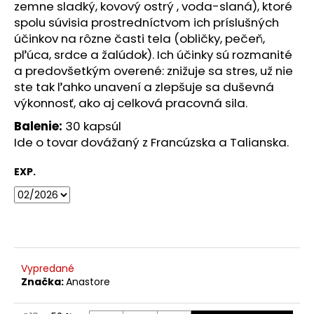
č
zemne sladký, kovový ostrý , voda-slaná), ktoré
a
spolu súvisia prostredníctvom ich príslušných
m
účinkov na rôzne časti tela (obličky, pečeň,
e
pľúca, srdce a žalúdok). Ich účinky sú rozmanité
a predovšetkým overené: znižuje sa stres, už nie
ste tak ľahko unavení a zlepšuje sa duševná
SUŠENÝ
DRVENÝ
výkonnosť, ako aj celková pracovná sila.
PESTREC
MARIÁNSKY
Balenie:
30 kapsúl
Ide o tovar dovážaný z Francúzska a Talianska.
€7,89
EXP.
Vypredané
Značka:
Anastore