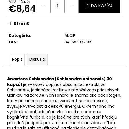
€18
–52 %
€8,64
DO KOŠÍKA
Jednotková
cena:
Strážiť
Kategória
:
AKCIE
EAN
:
8436539321019
Popis
Diskusia
Anastore Schisandra (Schisandra chinensis) 30
kapsúl
je výživový doplnok obsahujúci extrakt zo
Schisandry, jedinečnej rastliny s množstvom priaznivých
účinkov na zdravie. Schisandra je známa ako adaptogén,
ktorý pomáha organizmu vyrovnať sa so stresom,
zvyšuje vytrvalosť a celkovú energiu. Okrem toho má
vynikajúce antioxidačné vlastnosti a podporuje
kognitívne funkcie, čo je ideálne pre tých, ktorí hľadajú
prírodnú podporu pre vitalitu a mentálne zdravie. Táto
rastlina je taktiež užitočná na zlepšenie detoxikačných