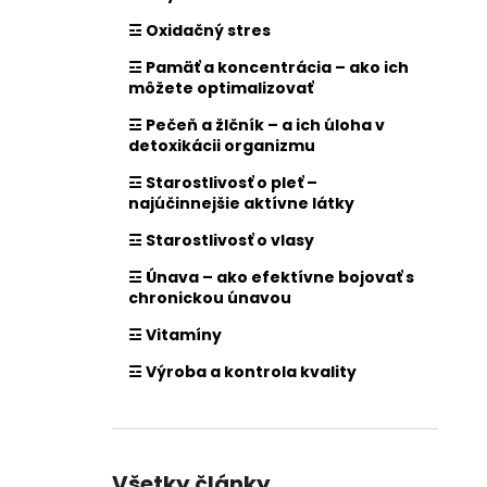
☲ Oxidačný stres
☲ Pamäť a koncentrácia – ako ich
môžete optimalizovať
☲ Pečeň a žlčník – a ich úloha v
detoxikácii organizmu
☲ Starostlivosť o pleť –
najúčinnejšie aktívne látky
☲ Starostlivosť o vlasy
☲ Únava – ako efektívne bojovať s
chronickou únavou
☲ Vitamíny
☲ Výroba a kontrola kvality
Všetky články