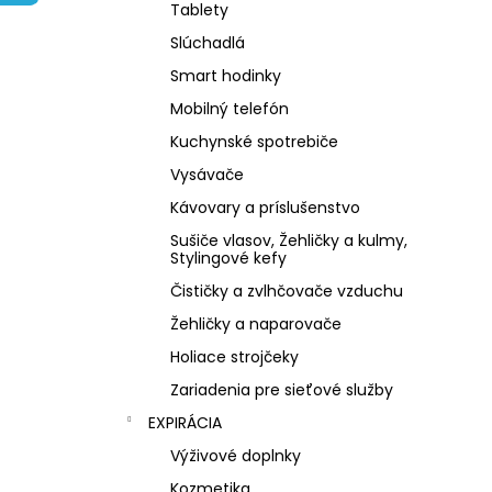
NZ DERMOCOSMETICS ROSACEA –
Tablety
DERMOKOZMETICKÝ KRÉM NA REDUKCIU
ZAČERVENANIA A POSILNENIE CIEVOK
Slúchadlá
€9,99
Smart hodinky
Mobilný telefón
Kuchynské spotrebiče
Vysávače
Kávovary a príslušenstvo
Sušiče vlasov, Žehličky a kulmy,
Stylingové kefy
Čističky a zvlhčovače vzduchu
Žehličky a naparovače
Holiace strojčeky
Zariadenia pre sieťové služby
EXPIRÁCIA
Výživové doplnky
Kozmetika