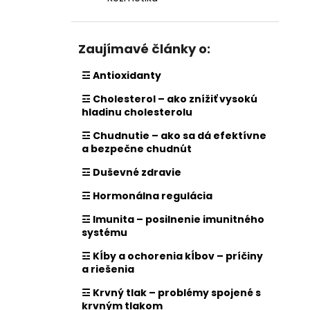
Zaujímavé články o:
☲ Antioxidanty
☲ Cholesterol – ako znížiť vysokú
hladinu cholesterolu
☲ Chudnutie – ako sa dá efektívne
a bezpečne chudnút
☲ Duševné zdravie
☲ Hormonálna regulácia
☲ Imunita – posilnenie imunitného
systému
☲ Kĺby a ochorenia kĺbov – príčiny
a riešenia
☲ Krvný tlak – problémy spojené s
krvným tlakom