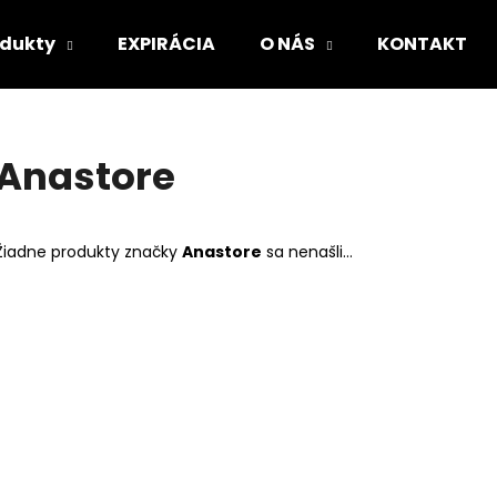
odukty
EXPIRÁCIA
O NÁS
KONTAKT
Čo potrebujete nájsť?
Anastore
HĽADAŤ
Žiadne produkty značky
Anastore
sa nenašli...
Odporúčame