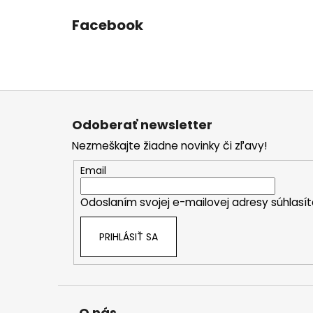
Facebook
Z
á
Odoberať newsletter
p
Nezmeškajte žiadne novinky či zľavy!
ä
t
Email
i
Odoslaním svojej e-mailovej adresy súhlas
e
PRIHLÁSIŤ SA
O nás