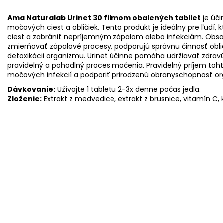
Ama Naturalab Urinet 30 filmom obalených tabliet
je úči
močových ciest a obličiek. Tento produkt je ideálny pre ľudí, 
ciest a zabrániť nepríjemným zápalom alebo infekciám. Obsa
zmierňovať zápalové procesy, podporujú správnu činnosť obl
detoxikácii organizmu. Urinet účinne pomáha udržiavať zdra
pravidelný a pohodlný proces močenia. Pravidelný príjem tohto
močových infekcií a podporiť prirodzenú obranyschopnosť o
Dávkovanie:
Užívajte 1 tabletu 2-3x denne počas jedla.
Zloženie:
Extrakt z medvedice, extrakt z brusnice, vitamín C, 