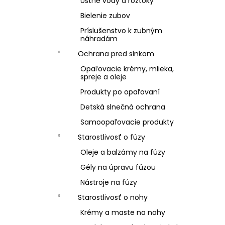
Ústne vody a roztoky
Bielenie zubov
Príslušenstvo k zubným
náhradám
Ochrana pred slnkom
Opaľovacie krémy, mlieka,
spreje a oleje
Produkty po opaľovaní
Detská slnečná ochrana
Samoopaľovacie produkty
Starostlivosť o fúzy
Oleje a balzámy na fúzy
Gély na úpravu fúzou
Nástroje na fúzy
Starostlivosť o nohy
Krémy a maste na nohy