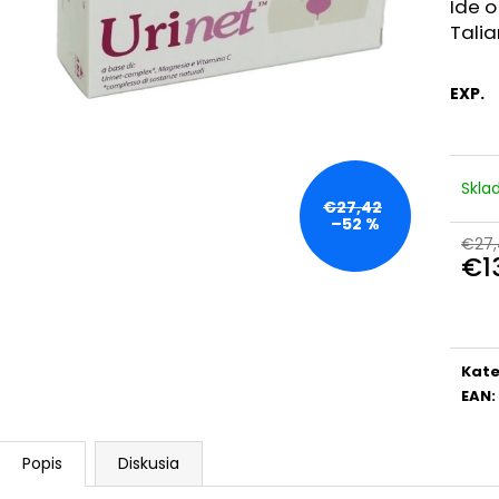
BIODERMA PHOTODERM BRUME
KYSELINA HYAL
Ide o
INVISIBLE OPAĽOVACÍ KRÉM S
Talia
€10,69
MINERÁLNYMI UV FILTRAMISPF50+ (150
ML)
€7,50
EXP.
Pôvodne:
€14,99
Skl
€27,42
–52 %
€27,
€1
Jedn
cena
Kate
EAN
:
Popis
Diskusia