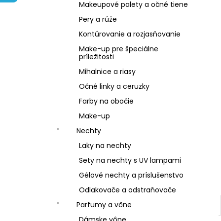
NZ DERMOCOSMETICS KRÉM PROTI
Makeupové palety a očné tiene
PIGMENTOVÝM ŠKVRNÁM –
DERMOKOZMETICKÝ KRÉM NA
Pery a rúže
ZJEDNOTENIE TÓNU PLETI
Kontúrovanie a rozjasňovanie
€10,79
Make-up pre špeciálne
príležitosti
Mihalnice a riasy
Očné linky a ceruzky
Farby na obočie
Make-up
Nechty
Laky na nechty
Sety na nechty s UV lampami
Gélové nechty a príslušenstvo
Odlakovače a odstraňovače
Parfumy a vône
Dámske vône