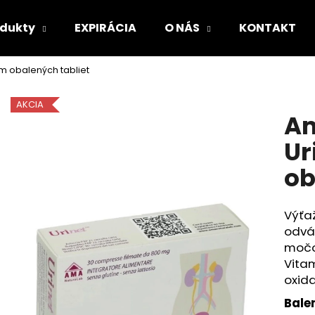
odukty
EXPIRÁCIA
O NÁS
KONTAKT
m obalených tabliet
Čo potrebujete nájsť?
AKCIA
Am
HĽADAŤ
Ur
ob
Odporúčame
Výťaž
odvád
močo
Vitam
oxid
Balen