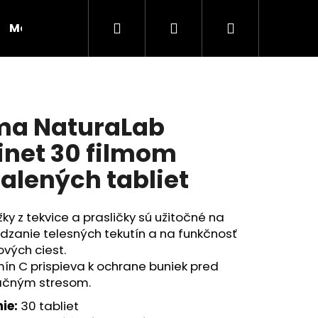
Hľadať
Prihlásenie
Nákupný
Moja objednávka
RADY A INŠPIRÁCIE
košík
a NaturaLab
inet 30 filmom
alených tabliet
ky z tekvice a prasličky sú užitočné na
zanie telesných tekutín a na funkčnosť
vých ciest.
ín C prispieva k ochrane buniek pred
ačným stresom.
Nasledujúce
ie:
30 tabliet