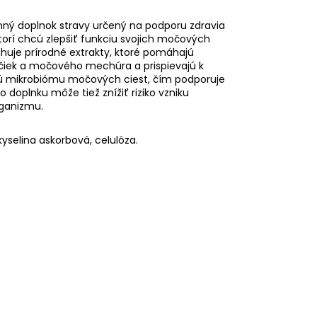
nný doplnok stravy určený na podporu zdravia
ktorí chcú zlepšiť funkciu svojich močových
huje prírodné extrakty, ktoré pomáhajú
ičiek a močového mechúra a prispievajú k
vú mikrobiómu močových ciest, čím podporuje
 doplnku môže tiež znížiť riziko vzniku
rganizmu.
kyselina askorbová, celulóza.