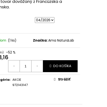
URÓNOVÁ 7% SÉRUM
 tovar dovážaný z Francúzska a
nska.
adom
(1 ks)
Značka:
Ama NaturaLab
42
–52 %
3,16
otková
DO KOŠÍKA
:
Strážiť
gória
:
AKCIE
972143147