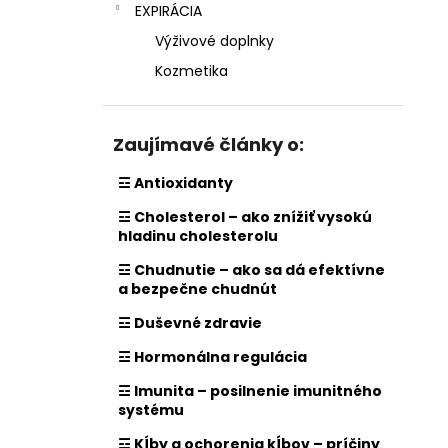
EXPIRÁCIA
Výživové doplnky
Kozmetika
Zaujímavé články o:
☲ Antioxidanty
☲ Cholesterol – ako znížiť vysokú
hladinu cholesterolu
☲ Chudnutie – ako sa dá efektívne
a bezpečne chudnút
☲ Duševné zdravie
☲ Hormonálna regulácia
☲ Imunita – posilnenie imunitného
systému
☲ Kĺby a ochorenia kĺbov – príčiny