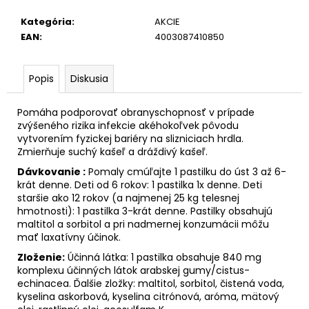
Kategória
:
AKCIE
EAN
:
4003087410850
Popis
Diskusia
Pomáha podporovať obranyschopnosť v prípade
zvýšeného rizika infekcie akéhokoľvek pôvodu
vytvorením fyzickej bariéry na slizniciach hrdla.
Zmierňuje suchý kašeľ a dráždivý kašeľ.
Dávkovanie :
Pomaly cmúľajte 1 pastilku do úst 3 až 6-
krát denne. Deti od 6 rokov: 1 pastilka 1x denne. Deti
staršie ako 12 rokov (a najmenej 25 kg telesnej
hmotnosti): 1 pastilka 3-krát denne. Pastilky obsahujú
maltitol a sorbitol a pri nadmernej konzumácii môžu
mať laxatívny účinok.
Zloženie:
Účinná látka: 1 pastilka obsahuje 840 mg
komplexu účinných látok arabskej gumy/cistus-
echinacea. Ďalšie zložky: maltitol, sorbitol, čistená voda,
kyselina askorbová, kyselina citrónová, aróma, mätový