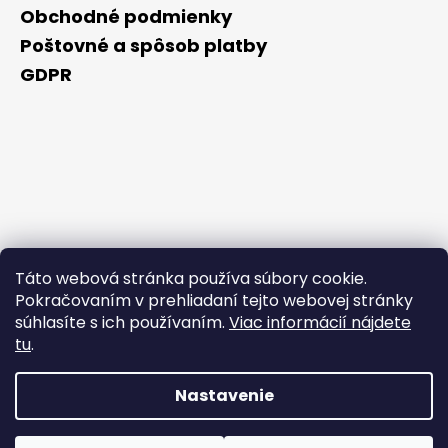
Obchodné podmienky
Poštovné a spôsob platby
GDPR
Táto webová stránka používa súbory cookie.
Pokračovaním v prehliadaní tejto webovej stránky
súhlasíte s ich používaním.
Viac informácií nájdete
tu
.
Nastavenie
Vytvoril Shoptet Premium
Počas horúcich dní neodporúčame doručenie do
Copyright 2026
NAKUPUJZDRAVO.SK
. Všetky práva