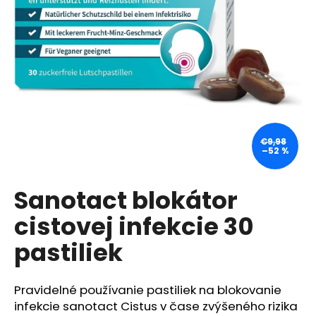
á
j
s
ť
?
€9,98
–52 %
HĽADAŤ
Sanotact blokátor
cistovej infekcie 30
O
d
pastiliek
p
o
r
Pravidelné používanie pastiliek na blokovanie
ú
infekcie sanotact Cistus v čase zvýšeného rizika