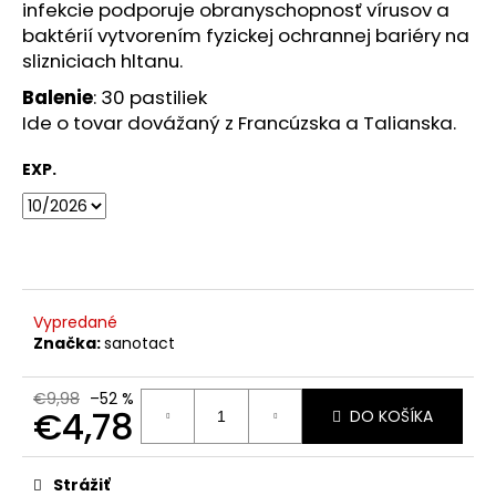
č
infekcie podporuje obranyschopnosť vírusov a
a
baktérií vytvorením fyzickej ochrannej bariéry na
m
slizniciach hltanu.
e
Balenie
: 30 pastiliek
Ide o tovar dovážaný z Francúzska a Talianska.
VENIRA
VLASY,
EXP.
NECHTY
A
PLEŤ
VO
FORME
SRDIEČOK
PRÍCHUŤ
MALINA
Vypredané
120
Značka:
sanotact
TABLIET
€2
Pôvodne:
€9,98
–52 %
€4,78
€20
DO KOŠÍKA
Jednotková
cena:
Strážiť