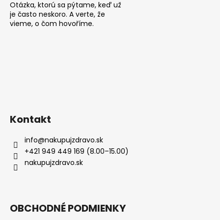
Otázka, ktorú sa pýtame, keď už
je často neskoro. A verte, že
vieme, o čom hovoříme.
Kontakt
info
@
nakupujzdravo.sk
+421 949 449 169 (8.00–15.00)
nakupujzdravo.sk
OBCHODNÉ PODMIENKY