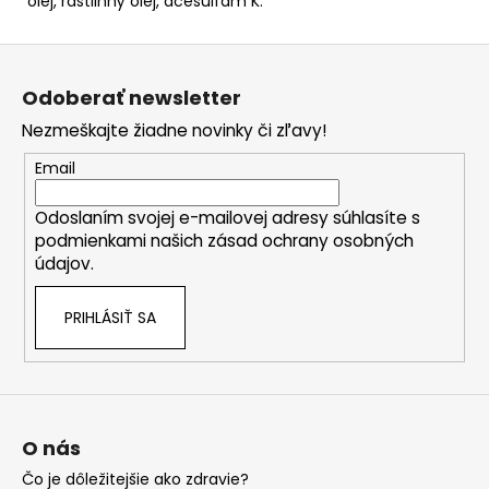
olej, rastlinný olej, acesulfam K.
Z
á
Odoberať newsletter
p
Nezmeškajte žiadne novinky či zľavy!
ä
t
Email
i
Odoslaním svojej e-mailovej adresy súhlasíte s
e
podmienkami našich zásad ochrany osobných
údajov.
PRIHLÁSIŤ SA
O nás
Čo je dôležitejšie ako zdravie?