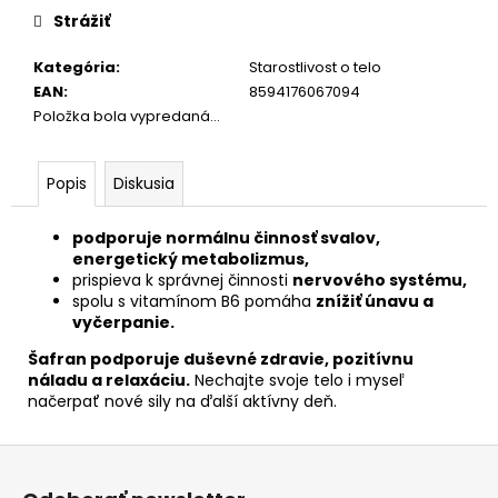
cena:
Strážiť
Kategória
:
Starostlivost o telo
EAN
:
8594176067094
Položka bola vypredaná…
Popis
Diskusia
podporuje normálnu činnosť svalov,
energetický metabolizmus,
prispieva k správnej činnosti
nervového systému,
spolu s vitamínom B6 pomáha
znížiť únavu a
vyčerpanie.
Šafran podporuje duševné zdravie, pozitívnu
náladu a relaxáciu.
Nechajte svoje telo i myseľ
načerpať nové sily na ďalší aktívny deň.
Z
á