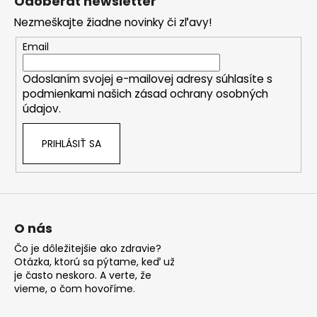
Odoberať newsletter
p
Nezmeškajte žiadne novinky či zľavy!
ä
t
Email
i
Odoslaním svojej e-mailovej adresy súhlasíte s
e
podmienkami našich zásad ochrany osobných
údajov.
PRIHLÁSIŤ SA
O nás
Čo je dôležitejšie ako zdravie?
Otázka, ktorú sa pýtame, keď už
je často neskoro. A verte, že
vieme, o čom hovoříme.