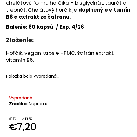
č
chelátovú formu horčíka – bisglycinát, taurát a
a
treonát. Chelátový horčík je
doplnený o vitamín
m
B6 a extrakt zo šafranu.
e
Balenie: 60 kapsúl / Exp. 4/26
VICHY
Zloženie:
CAPITAL
SOLEIL
Hořčík, vegan kapsle HPMC, šafrán extrakt,
HYDRATAČNÉ
vitamin B6.
OCHRANNÉ
MLIEKO
NA
TVÁR
Položka bola vypredaná…
A
TELO
SPF
50+,
Vypredané
300ML,
Značka:
Nupreme
EXP
05/26
€12
–40 %
€9,44
€7,20
Pôvodne:
€23,60
Jednotková