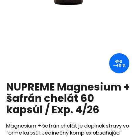
á
j
s
ť
?
€12
–40 %
HĽADAŤ
NUPREME Magnesium +
šafrán chelát 60
O
d
kapsúl / Exp. 4/26
p
o
r
Magnesium + šafrán chelát je doplnok stravy vo
ú
forme kapsúl. Jedinečný komplex obsahujúci