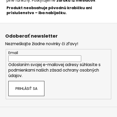
plne funkčný. Poskytujeme
záruku 12 mesiacov
.
Produkt neobsahuje pôvodnú krabičku ani
príslušenstvo – iba nabíjačku.
Z
á
Odoberať newsletter
p
Nezmeškajte žiadne novinky či zľavy!
ä
t
Email
i
Odoslaním svojej e-mailovej adresy súhlasíte s
e
podmienkami našich zásad ochrany osobných
údajov.
PRIHLÁSIŤ SA