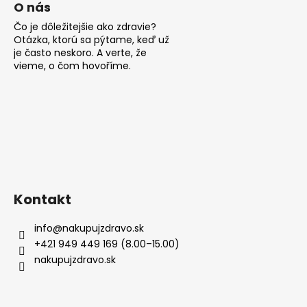
O nás
Čo je dôležitejšie ako zdravie?
Otázka, ktorú sa pýtame, keď už
je často neskoro. A verte, že
vieme, o čom hovoříme.
Kontakt
info
@
nakupujzdravo.sk
+421 949 449 169 (8.00–15.00)
nakupujzdravo.sk