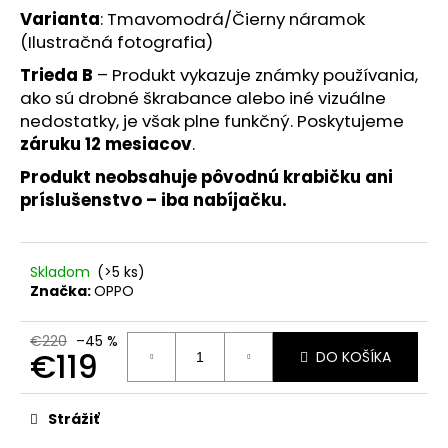
č
Varianta
: Tmavomodrá/Čierny náramok
a
(
Ilustračná fotografia)
m
e
Trieda B
– Produkt vykazuje známky používania,
ako sú drobné škrabance alebo iné vizuálne
nedostatky, je však plne funkčný. Poskytujeme
NZ
záruku 12 mesiacov
.
DERMOCOSMETICS
KRÉM
Produkt neobsahuje pôvodnú krabičku ani
PROTI
PIGMENTOVÝM
príslušenstvo – iba nabíjačku.
ŠKVRNÁM
–
DERMOKOZMETICKÝ
KRÉM
Skladom
(>5 ks)
NA
Značka:
OPPO
ZJEDNOTENIE
TÓNU
PLETI
€220
–45 %
€119
DO KOŠÍKA
€10,79
Jednotková
cena:
Strážiť