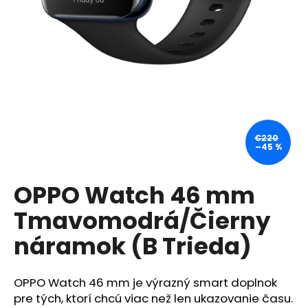
á
j
s
ť
?
€220
–45 %
HĽADAŤ
OPPO Watch 46 mm
Tmavomodrá/Čierny
O
d
náramok (B Trieda)
p
o
r
OPPO Watch 46 mm je výrazný smart doplnok
ú
pre tých, ktorí chcú viac než len ukazovanie času.