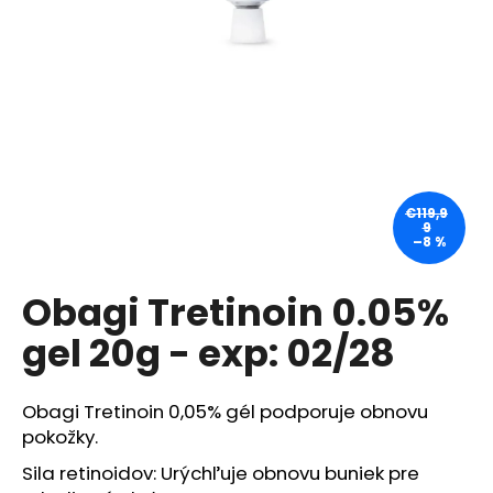
á
j
s
ť
?
€119,9
9
–8 %
HĽADAŤ
Obagi Tretinoin 0.05%
gel 20g - exp: 02/28
O
d
p
Obagi Tretinoin 0,05% gél podporuje obnovu
o
pokožky.
r
ú
Sila retinoidov: Urýchľuje obnovu buniek pre