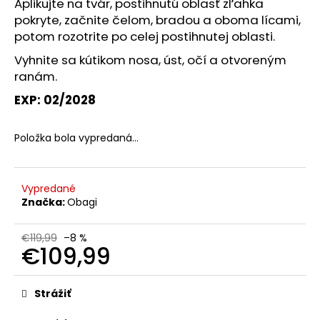
Aplikujte na tvár, postihnutú oblasť zľahka
pokryte, začnite čelom, bradou a oboma lícami,
potom rozotrite po celej postihnutej oblasti.
Vyhnite sa kútikom nosa, úst, očí a otvoreným
ranám.
EXP: 02/2028
Položka bola vypredaná…
Vypredané
Značka:
Obagi
€119,99
–8 %
€109,99
Jednotková
cena:
Strážiť