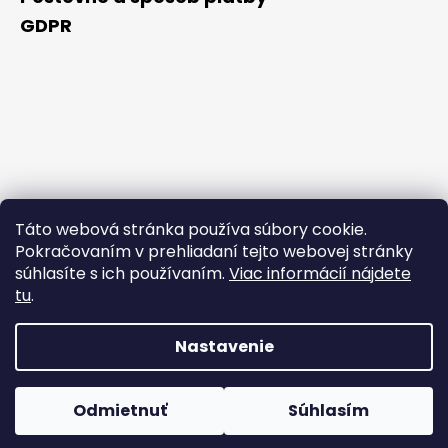
GDPR
Táto webová stránka používa súbory cookie.
Pokračovaním v prehliadaní tejto webovej stránky
súhlasíte s ich používaním.
Viac informácií nájdete
tu
.
Nastavenie
Vytvoril Shoptet Premium
Počas horúcich dní neodporúčame doručenie do
Copyright 2026
NAKUPUJZDRAVO.SK
. Všetky práva
ParcelBoxov. Produkty citlivé na vysoké teploty nemusia byť
Odmietnuť
Súhlasím
vyhradené.
Upraviť nastavenie cookies
pri prevzatí v optimálnom stave.