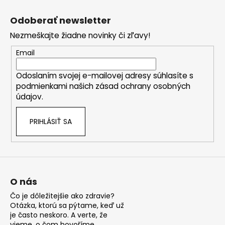
Z
á
Odoberať newsletter
p
Nezmeškajte žiadne novinky či zľavy!
ä
t
Email
i
Odoslaním svojej e-mailovej adresy súhlasíte s
e
podmienkami našich zásad ochrany osobných
údajov.
PRIHLÁSIŤ SA
O nás
Čo je dôležitejšie ako zdravie?
Otázka, ktorú sa pýtame, keď už
je často neskoro. A verte, že
vieme, o čom hovoříme.