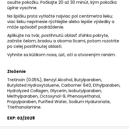
osušte pokožku. Počkajte 20 až 30 minút, kým pokožka
úplne vyschne.
Na špičku prsta vytlačte najviac pol centimetra lieku;
viac lieku neprinesie rýchlejšie alebo lepšie výsledky a
môže spôsobiť podráždenie.
Aplikujte na tvár, postihnutú oblasť zľahka pokryte,
začnite čelom, bradou a oboma lícami, potom rozotrite
po celej postihnutej oblasti.
Vyhnite sa kútikom nosa, úst, očí a otvoreným ranám.
Zloženie
Tretinoin (0.05%), Benzyl Alcohol, Butylparaben,
Butylated Hydroxytoluene, Carbomer 940, Ethylparaben,
Hydrolyzed Collagen, Glycerin, Isobutylparaben,
Methylparaben, Octoxynol-9, Phenoxyethanol,
Propylparaben, Purified Water, Sodium Hyaluronate,
Triethanolamine.
EXP: 02/2028