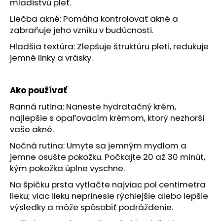
č
mladistvú pleť.
a
Liečba akné: Pomáha kontrolovať akné a
m
zabraňuje jeho vzniku v budúcnosti.
e
Hladšia textúra: Zlepšuje štruktúru pleti, redukuje
jemné linky a vrásky.
VICHY
CAPITAL
SOLEIL
HYDRATAČNÉ
Ako používať
OCHRANNÉ
MLIEKO
Ranná rutina: Naneste hydratačný krém,
NA
najlepšie s opaľovacím krémom, ktorý nezhorší
TVÁR
vaše akné.
A
TELO
Nočná rutina: Umyte sa jemným mydlom a
SPF
50+,
jemne osušte pokožku. Počkajte 20 až 30 minút,
300ML,
kým pokožka úplne vyschne.
EXP
05/26
Na špičku prsta vytlačte najviac pol centimetra
€9,44
lieku; viac lieku neprinesie rýchlejšie alebo lepšie
Pôvodne:
výsledky a môže spôsobiť podráždenie.
€23,60