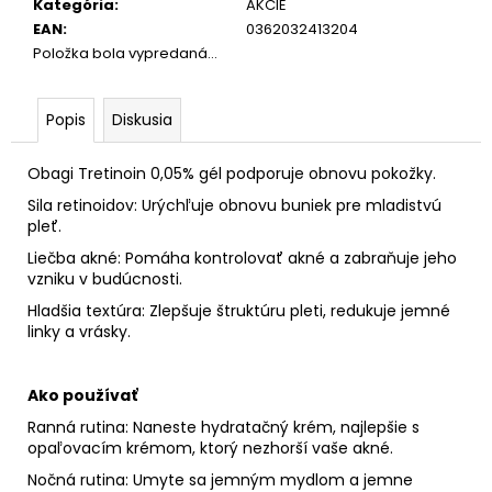
Kategória
:
AKCIE
EAN
:
0362032413204
Položka bola vypredaná…
Popis
Diskusia
Obagi Tretinoin 0,05% gél podporuje obnovu pokožky.
Sila retinoidov: Urýchľuje obnovu buniek pre mladistvú
pleť.
Liečba akné: Pomáha kontrolovať akné a zabraňuje jeho
vzniku v budúcnosti.
Hladšia textúra: Zlepšuje štruktúru pleti, redukuje jemné
linky a vrásky.
Ako používať
Ranná rutina: Naneste hydratačný krém, najlepšie s
opaľovacím krémom, ktorý nezhorší vaše akné.
Nočná rutina: Umyte sa jemným mydlom a jemne