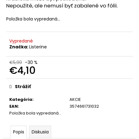
č
Nepoužité, ale nemusí byť zabalené vo fólii.
a
m
Položka bola vypredaná…
e
OBAGI
Vypredané
TRETINOIN
Značka:
Listerine
0.025%
CREAM
20G
€5,90
–30 %
-
€4,10
EXP:
12/26
Jednotková
cena:
€109,90
Strážiť
Kategória
:
AKCIE
EAN
:
3574661731032
Položka bola vypredaná…
Popis
Diskusia