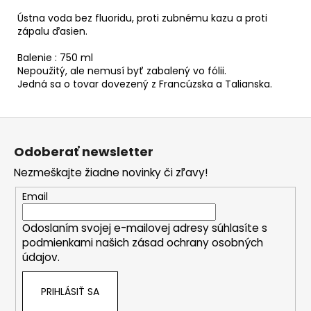
Ústna voda bez fluoridu, proti zubnému kazu a proti
zápalu ďasien.
Balenie : 750 ml
Nepoužitý, ale nemusí byť zabalený vo fólii.
Jedná sa o tovar dovezený z Francúzska a Talianska.
Z
á
Odoberať newsletter
p
Nezmeškajte žiadne novinky či zľavy!
ä
t
Email
i
Odoslaním svojej e-mailovej adresy súhlasíte s
e
podmienkami našich zásad ochrany osobných
údajov.
PRIHLÁSIŤ SA