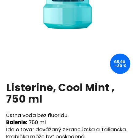
á
j
s
ť
?
€5,90
–30 %
HĽADAŤ
Listerine, Cool Mint ,
750 ml
O
d
p
Ústna voda bez fluoridu.
o
Balenie:
750 ml
r
Ide o tovar dovážaný z Francúzska a Talianska.
ú
Krabička môže byť poškodená.