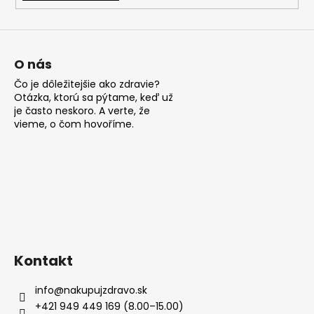
O nás
Čo je dôležitejšie ako zdravie?
Otázka, ktorú sa pýtame, keď už
je často neskoro. A verte, že
vieme, o čom hovoříme.
Kontakt
info
@
nakupujzdravo.sk
+421 949 449 169 (8.00–15.00)