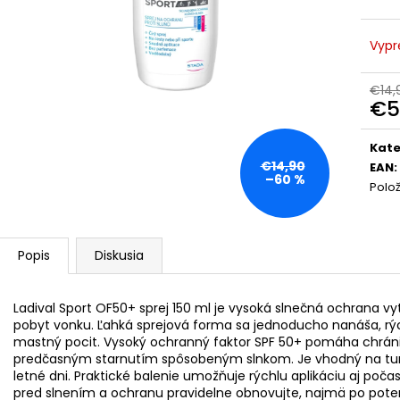
BIODERMA PHOTODERM BRUME
KYSELINA HYAL
INVISIBLE OPAĽOVACÍ KRÉM S
€10,69
MINERÁLNYMI UV FILTRAMISPF50+ (150
Vypr
ML)
€7,50
Pôvodne:
€14,99
€14,
€5
Jedn
cena
Kate
€14,90
EAN
:
–60 %
Polo
Popis
Diskusia
Ladival Sport OF50+ sprej 150 ml je vysoká slnečná ochrana vy
pobyt vonku. Ľahká sprejová forma sa jednoducho nanáša, r
mastný pocit. Vysoký ochranný faktor SPF 50+ pomáha chráni
predčasným starnutím spôsobeným slnkom. Je vhodný na turist
letné dni. Praktické balenie umožňuje rýchlu aplikáciu aj po
pred slnením a ochranu pravidelne obnovujte, najmä po poten