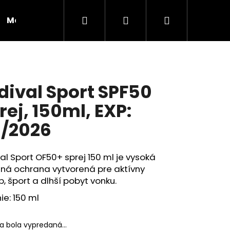
Hľadať
Prihlásenie
Nákupný
Moja objednávka
RADY A INŠPIRÁCIE
košík
dival Sport SPF50
rej, 150ml, EXP:
/2026
al Sport OF50+ sprej 150 ml je vysoká
čná ochrana vytvorená pre aktívny
, šport a dlhší pobyt vonku.
ie: 150 ml
Nasledujúce
ka bola vypredaná…