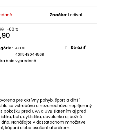
URÓNOVÁ 7% SÉRUM
edané
Značka:
Ladival
90
–60 %
,90
otková
:
Strážiť
gória
:
AKCIE
4011548044568
žka bola vypredaná…
tvorená pre aktívny pohyb, šport a dlhší
ýchlo sa vstrebáva a nezanecháva nepríjemný
ť pokožku pred UVA a UVB žiarením aj pred
iku, beh, cyklistiku, dovolenku aj bežné
čas dňa. Nanášajte v dostatočnom množstve
í, kúpaní alebo osušení uterákom.