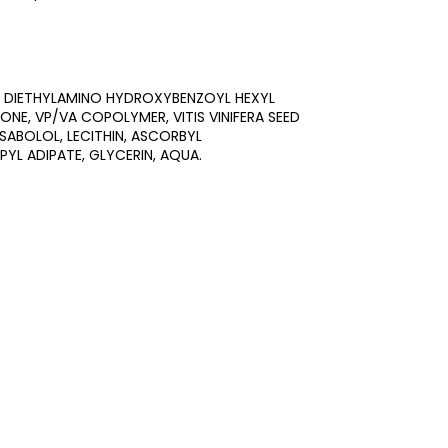
, DIETHYLAMINO HYDROXYBENZOYL HEXYL
NE, VP/VA COPOLYMER, VITIS VINIFERA SEED
SABOLOL, LECITHIN, ASCORBYL
PYL ADIPATE, GLYCERIN, AQUA.