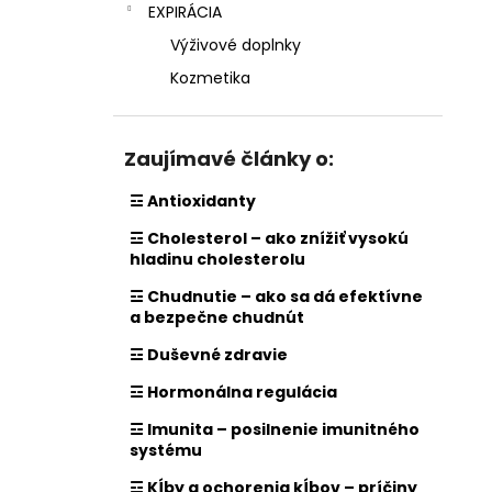
EXPIRÁCIA
Výživové doplnky
Kozmetika
Zaujímavé články o:
☲ Antioxidanty
☲ Cholesterol – ako znížiť vysokú
hladinu cholesterolu
☲ Chudnutie – ako sa dá efektívne
a bezpečne chudnút
☲ Duševné zdravie
☲ Hormonálna regulácia
☲ Imunita – posilnenie imunitného
systému
☲ Kĺby a ochorenia kĺbov – príčiny