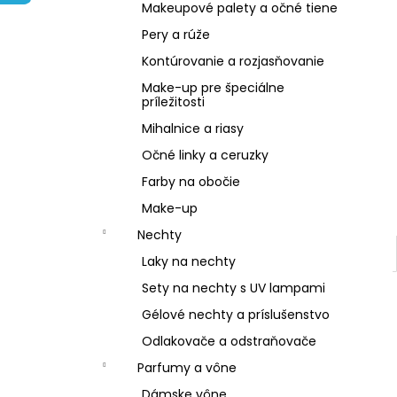
NZ DERMOCOSMETICS KRÉM PROTI
Makeupové palety a očné tiene
PIGMENTOVÝM ŠKVRNÁM –
DERMOKOZMETICKÝ KRÉM NA
Pery a rúže
ZJEDNOTENIE TÓNU PLETI
Kontúrovanie a rozjasňovanie
€10,79
Make-up pre špeciálne
príležitosti
Mihalnice a riasy
Očné linky a ceruzky
Farby na obočie
Make-up
Nechty
Laky na nechty
Sety na nechty s UV lampami
Gélové nechty a príslušenstvo
Odlakovače a odstraňovače
Parfumy a vône
Dámske vône