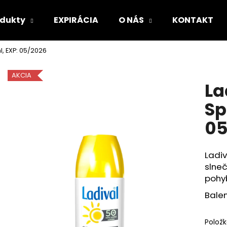
odukty
EXPIRÁCIA
O NÁS
KONTAKT
l, EXP: 05/2026
Čo potrebujete nájsť?
AKCIA
La
HĽADAŤ
Sp
05
Odporúčame
Ladiv
slne
pohyb
Balen
Polož