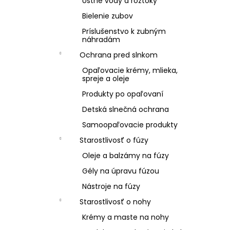
Ústne vody a roztoky
Bielenie zubov
Príslušenstvo k zubným
náhradám
Ochrana pred slnkom
Opaľovacie krémy, mlieka,
spreje a oleje
Produkty po opaľovaní
Detská slnečná ochrana
Samoopaľovacie produkty
Starostlivosť o fúzy
Oleje a balzámy na fúzy
Gély na úpravu fúzou
Nástroje na fúzy
Starostlivosť o nohy
Krémy a maste na nohy