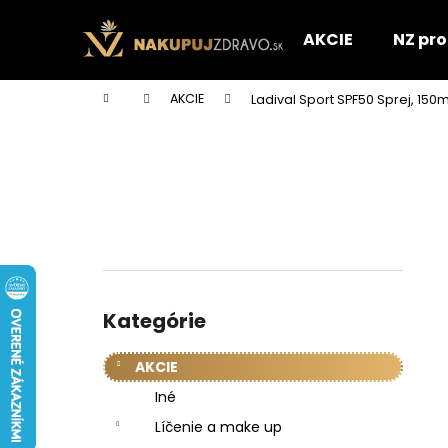
K
Prejsť
na
o
AKCIE
NZ pr
obsah
Späť
Späť
š
do
do
í
Domov
AKCIE
Ladival Sport SPF50 Sprej, 150m
k
obchodu
obchodu
B
o
č
n
ý
p
a
Preskočiť
n
kategórie
Kategórie
e
l
AKCIE
Iné
Líčenie a make up