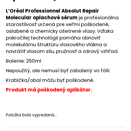
č
a
L’Oréal Professionnel Absolut Repair
m
Molecular oplachové sérum
je profesionálna
e
starostlivosť určená pre veľmi poškodené,
oslabené a chemicky ošetrené vlasy. Vďaka
SOLGAR
pokročilej technológii pomáha obnoviť
CELOSPEKTRÁLNY
molekulárnu štruktúru vlasového vlákna a
KURKUMÍN
navrátiť vlasom silu, pružnosť a zdravý vzhľad.
90
KAPSÚL
Balenie: 250ml
€26,90
Pôvodne:
Nepoužitý, ale nemusí byť zabalený vo fólii.
€79,90
Krabička/obal môžu byť poškodené.
Produkt má poškodený aplikátor.
Položka bola vypredaná…