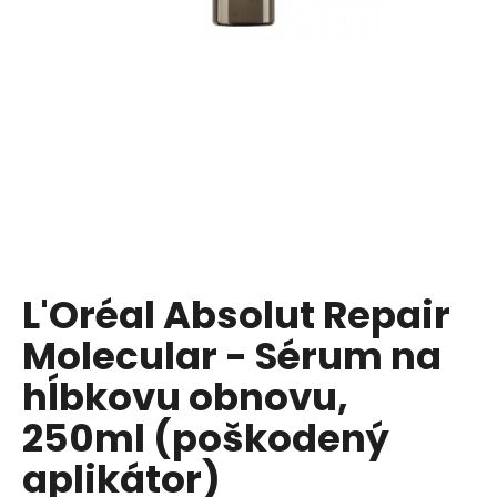
á
j
s
ť
?
HĽADAŤ
L'Oréal Absolut Repair
Molecular - Sérum na
O
d
hĺbkovu obnovu,
p
250ml (poškodený
o
r
aplikátor)
ú