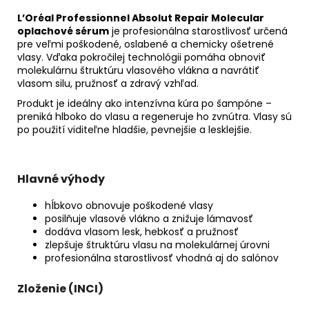
L’Oréal Professionnel Absolut Repair Molecular
oplachové sérum
je profesionálna starostlivosť určená
pre veľmi poškodené, oslabené a chemicky ošetrené
vlasy. Vďaka pokročilej technológii pomáha obnoviť
molekulárnu štruktúru vlasového vlákna a navrátiť
vlasom silu, pružnosť a zdravý vzhľad.
Produkt je ideálny ako intenzívna kúra po šampóne –
preniká hlboko do vlasu a regeneruje ho zvnútra. Vlasy sú
po použití viditeľne hladšie, pevnejšie a lesklejšie.
Hlavné výhody
hĺbkovo obnovuje poškodené vlasy
posilňuje vlasové vlákno a znižuje lámavosť
dodáva vlasom lesk, hebkosť a pružnosť
zlepšuje štruktúru vlasu na molekulárnej úrovni
profesionálna starostlivosť vhodná aj do salónov
Zloženie (INCI)