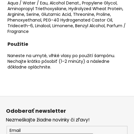
Aqua / Water / Eau, Alcohol Denat., Propylene Glycol,
Aminopropyl Triethoxysilane, Hydrolyzed Wheat Protein,
Arginine, Serine, Glutamic Acid, Threonine, Proline,
Phenoxyethanol, PEG-40 Hydrogenated Castor Oil,
Trideceth-6, Linalool, Limonene, Benzyl Alcohol, Parfum /
Fragrance
Použitie
Naneste na umyté, vlhké vlasy po použití šampónu.
Nechajte krátko pôsobiť (1–2 minúty) a následne
dôkladne opláchnite.
Z
á
Odoberať newsletter
p
Nezmeškajte žiadne novinky či zľavy!
ä
t
Email