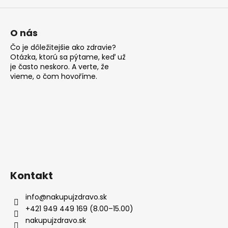
O nás
Čo je dôležitejšie ako zdravie?
Otázka, ktorú sa pýtame, keď už
je často neskoro. A verte, že
vieme, o čom hovoříme.
Kontakt
info
@
nakupujzdravo.sk
+421 949 449 169 (8.00–15.00)
nakupujzdravo.sk