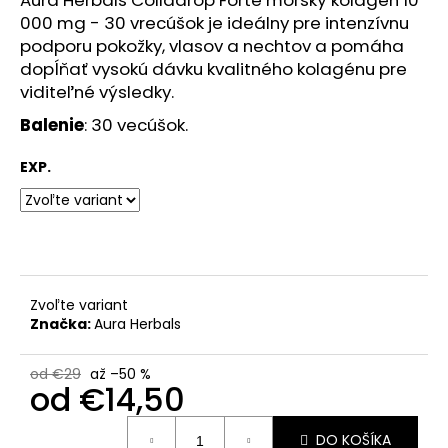
č
000 mg - 30 vrecúšok je ideálny pre intenzívnu
a
m
podporu pokožky, vlasov a nechtov a pomáha
e
dopĺňať vysokú dávku kvalitného kolagénu pre
viditeľné výsledky.
Balenie
: 30 vecúšok.
BEAUTY
OF
JOSEON
EXP.
HYDRATAČNÉ
SÉRUM
S
ŽENŠENOM
SPF
50+
PA++++
50
Zvoľte variant
ML,
Značka:
Aura Herbals
EXP
6/2026
od €29
až –50 %
€6,99
od
€14,50
Pôvodne:
€17,99
Jednotková
DO KOŠÍKA
cena: