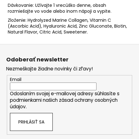
Dávkovanie: Užívajte 1 vrecúško denne, obsah
rozmiešajte vo vode alebo inom nápoji a vypite.
Zloženie: Hydrolyzed Marine Collagen, Vitamin C
(Ascorbic Acid), Hyaluronic Acid, Zinc Gluconate, Biotin,
Natural Flavor, Citric Acid, Sweetener.
Z
á
Odoberať newsletter
p
Nezmeškajte žiadne novinky či zľavy!
ä
t
Email
i
Odoslaním svojej e-mailovej adresy súhlasíte s
e
podmienkami našich zásad ochrany osobných
údajov.
PRIHLÁSIŤ SA