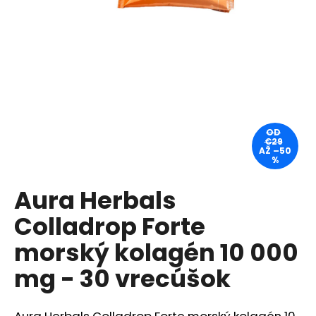
á
j
s
ť
?
OD
€29
AŽ –50
%
HĽADAŤ
Aura Herbals
Colladrop Forte
O
d
morský kolagén 10 000
p
mg - 30 vrecúšok
o
r
ú
Aura Herbals Colladrop Forte morský kolagén 10