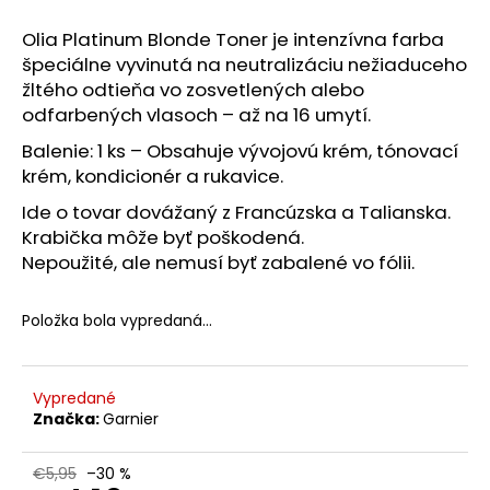
č
a
Olia Platinum Blonde Toner je intenzívna farba
m
špeciálne vyvinutá na neutralizáciu nežiaduceho
e
žltého odtieňa vo zosvetlených alebo
odfarbených vlasoch – až na 16 umytí.
NZ
Balenie: 1 ks – Obsahuje vývojovú krém, tónovací
DERMOCOSMETICS
krém, kondicionér a rukavice.
ROSACEA
–
Ide o tovar dovážaný z Francúzska a Talianska.
DERMOKOZMETICKÝ
KRÉM
Krabička môže byť poškodená.
NA
Nepoužité, ale nemusí byť zabalené vo fólii.
REDUKCIU
ZAČERVENANIA
A
Položka bola vypredaná…
POSILNENIE
CIEVOK
€9,99
Vypredané
Značka:
Garnier
€5,95
–30 %