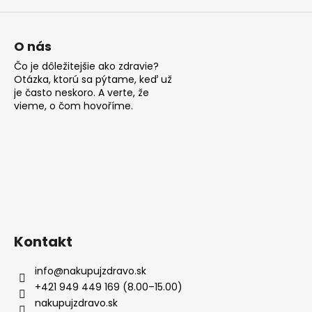
O nás
Čo je dôležitejšie ako zdravie?
Otázka, ktorú sa pýtame, keď už
je často neskoro. A verte, že
vieme, o čom hovoříme.
Kontakt
info
@
nakupujzdravo.sk
+421 949 449 169 (8.00–15.00)
nakupujzdravo.sk