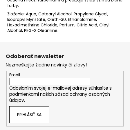
farby.
Zloženie: Aqua, Cetearyl Alcohol, Propylene Glycol,
Isopropyl Myristate, Oleth-30, Ethanolamine,
Hexadimethrine Chloride, Parfum, Citric Acid, Oleyl
Alcohol, PEG-2 Oleamine.
Z
á
Odoberať newsletter
p
Nezmeškajte žiadne novinky či zľavy!
ä
t
Email
i
Odoslaním svojej e-mailovej adresy súhlasíte s
e
podmienkami našich zásad ochrany osobných
údajov.
PRIHLÁSIŤ SA