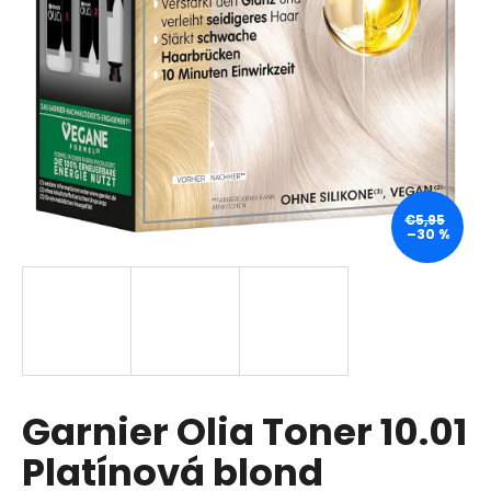
á
j
s
ť
?
€5,95
–30 %
HĽADAŤ
O
d
p
Garnier Olia Toner 10.01
o
r
Platínová blond
ú