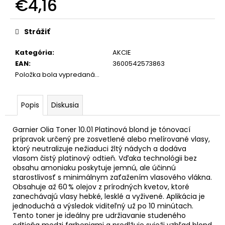
€4,16
Jednotková
cena:
Strážiť
Kategória
:
AKCIE
EAN
:
3600542573863
Položka bola vypredaná…
Popis
Diskusia
Garnier Olia Toner 10.01 Platinová blond je tónovací
prípravok určený pre zosvetlené alebo melírované vlasy,
ktorý neutralizuje nežiaduci žltý nádych a dodáva
vlasom čistý platinový odtieň. Vďaka technológii bez
obsahu amoniaku poskytuje jemnú, ale účinnú
starostlivosť s minimálnym zaťažením vlasového vlákna.
Obsahuje až 60 % olejov z prírodných kvetov, ktoré
zanechávajú vlasy hebké, lesklé a vyživené. Aplikácia je
jednoduchá a výsledok viditeľný už po 10 minútach.
Tento toner je ideálny pre udržiavanie studeného
odtieňa medzi farbeniami a predlžuje svieži vzhľad blond