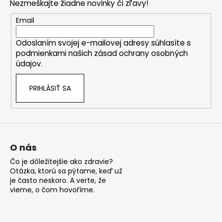
Nezmeškajte žiadne novinky či zľavy!
ä
t
Email
i
Odoslaním svojej e-mailovej adresy súhlasíte s
e
podmienkami našich zásad ochrany osobných
údajov.
PRIHLÁSIŤ SA
O nás
Čo je dôležitejšie ako zdravie?
Otázka, ktorú sa pýtame, keď už
je často neskoro. A verte, že
vieme, o čom hovoříme.