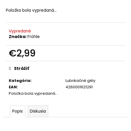
č
a
Položka bola vypredaná…
m
e
Vypredané
Značka:
Fröhle
MAGNÉZIUM
MALÁT
-
€2,99
MAGNÉZIUM
500
Jednotková
MG
cena:
145
Strážiť
KAPSÚL
€11,79
Kategória
:
Lubrikačné gély
EAN
:
4260001621291
Položka bola vypredaná…
Popis
Diskusia