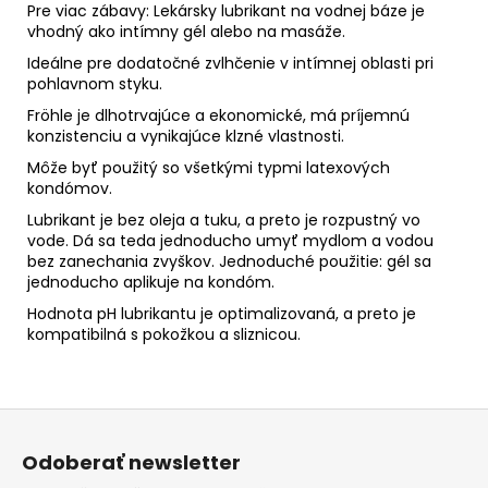
Pre viac zábavy: Lekársky lubrikant na vodnej báze je
vhodný ako intímny gél alebo na masáže.
Ideálne pre dodatočné zvlhčenie v intímnej oblasti pri
pohlavnom styku.
Fröhle je dlhotrvajúce a ekonomické, má príjemnú
konzistenciu a vynikajúce klzné vlastnosti.
Môže byť použitý so všetkými typmi latexových
kondómov.
Lubrikant je bez oleja a tuku, a preto je rozpustný vo
vode. Dá sa teda jednoducho umyť mydlom a vodou
bez zanechania zvyškov. Jednoduché použitie: gél sa
jednoducho aplikuje na kondóm.
Hodnota pH lubrikantu je optimalizovaná, a preto je
kompatibilná s pokožkou a sliznicou.
Z
á
Odoberať newsletter
p