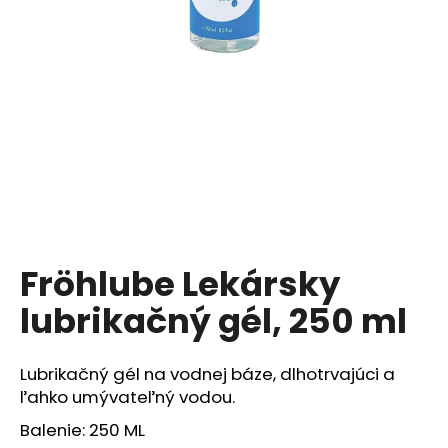
á
j
s
ť
?
HĽADAŤ
Fröhlube Lekársky
lubrikačný gél, 250 ml
O
d
p
Lubrikačný gél na vodnej báze, dlhotrvajúci a
o
ľahko umývateľný vodou.
r
ú
Balenie: 250 ML