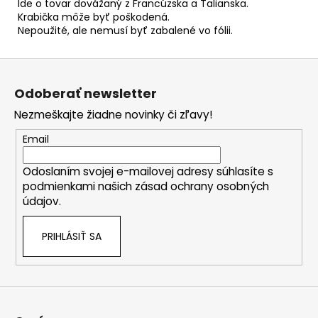
Ide o tovar dovážaný z Francúzska a Talianska.
Krabička môže byť poškodená.
Nepoužité, ale nemusí byť zabalené vo fólii.
Z
á
Odoberať newsletter
p
Nezmeškajte žiadne novinky či zľavy!
ä
t
Email
i
Odoslaním svojej e-mailovej adresy súhlasíte s
e
podmienkami našich zásad ochrany osobných
údajov.
PRIHLÁSIŤ SA