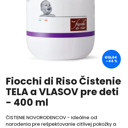
á
j
s
ť
?
€12,34
–44 %
HĽADAŤ
Fiocchi di Riso Čistenie
TELA a VLASOV pre deti
O
d
- 400 ml
p
o
r
ČISTENIE NOVORODENCOV - Ideálne od
ú
narodenia pre rešpektovanie citlivej pokožky a