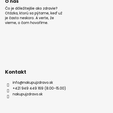
O nás
Čo je dôležitejšie ako zdravie?
Otázka, ktorú sa pýtame, keď už
je často neskoro. A verte, že
vieme, o čom hovoříme.
Kontakt
info
@
nakupujzdravo.sk
+421 949 449 169 (8.00–15.00)
nakupujzdravo.sk