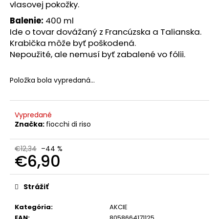
č
vlasovej pokožky.
a
Balenie:
400 ml
m
Ide o tovar dovážaný z Francúzska a Talianska.
e
Krabička môže byť poškodená.
Nepoužité, ale nemusí byť zabalené vo fólii.
VITAR
VITAMÍN
D3
Položka bola vypredaná…
1000
IU
+
BETAGLUKÁN
Vypredané
EKO
Značka:
fiocchi di riso
KAPSLE
60
/
€12,34
–44 %
EXP.
€6,90
4/26
Jednotková
€2,07
cena:
Pôvodne:
Strážiť
€6,93
Kategória
:
AKCIE
EAN
:
8058664171125