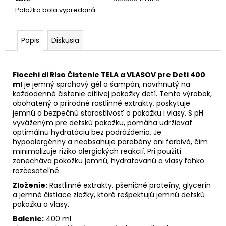
Položka bola vypredaná…
Popis
Diskusia
Fiocchi di Riso Čistenie TELA a VLASOV pre Deti 400
ml
je jemný sprchový gél a šampón, navrhnutý na
každodenné čistenie citlivej pokožky detí. Tento výrobok,
obohatený o prírodné rastlinné extrakty, poskytuje
jemnú a bezpečnú starostlivosť o pokožku i vlasy. S pH
vyváženým pre detskú pokožku, pomáha udržiavať
optimálnu hydratáciu bez podráždenia. Je
hypoalergénny a neobsahuje parabény ani farbivá, čím
minimalizuje riziko alergických reakcií. Pri použití
zanecháva pokožku jemnú, hydratovanú a vlasy ľahko
rozčesateľné.
Zloženie:
Rastlinné extrakty, pšeničné proteíny, glycerín
a jemné čistiace zložky, ktoré rešpektujú jemnú detskú
pokožku a vlasy.
Balenie:
400 ml