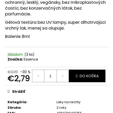
č
ochranný, lesklý, vegánsky, bez mikroplastových
a
častíc, bez konzervačných látok, bez
m
parfumácie.
e
Gélová textúra bez UV lampy, super dlhotrvajúci
vrchný lak, menej sa olupuje.
NZ
Balenie 8ml
DERMOCOSMETICS
KRÉM
PROTI
PIGMENTOVÝM
ŠKVRNÁM
Skladom
(3 ks)
–
Značka:
Essence
DERMOKOZMETICKÝ
KRÉM
NA
€3,99
–30 %
ZJEDNOTENIE
€2,79
DO KOŠÍKA
TÓNU
PLETI
Jednotková
cena:
€10,79
Strážiť
Kategória
:
Laky na nechty
Záruka
:
2 roky