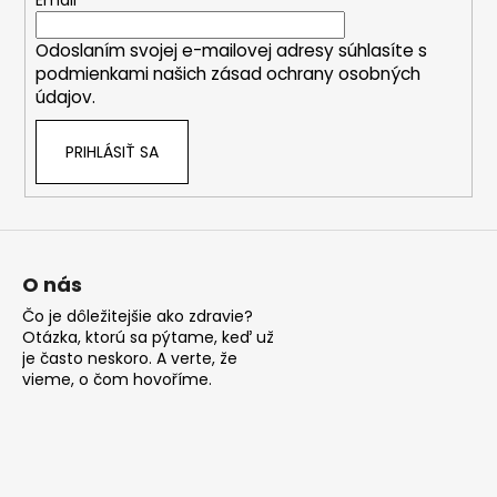
t
Email
i
Odoslaním svojej e-mailovej adresy súhlasíte s
e
podmienkami našich zásad ochrany osobných
údajov.
PRIHLÁSIŤ SA
O nás
Čo je dôležitejšie ako zdravie?
Otázka, ktorú sa pýtame, keď už
je často neskoro. A verte, že
vieme, o čom hovoříme.