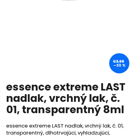
á
j
s
ť
?
€3,99
–30 %
HĽADAŤ
essence extreme LAST
nadlak, vrchný lak, č.
O
d
01, transparentný 8ml
p
o
r
essence extreme LAST nadlak, vrchný lak, č. 01,
ú
transparentný, dlhotrvajúci, vyhladzujúci,