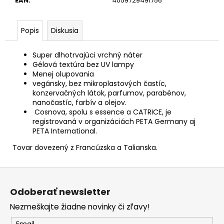
EAN
:
4059729491756
Popis
Diskusia
Super dlhotrvajúci vrchný náter
Gélová textúra bez UV lampy
Menej olupovania
vegánsky, bez mikroplastových častíc,
konzervačných látok, parfumov, parabénov,
nanočastíc, farbív a olejov.
Cosnova, spolu s essence a CATRICE, je
registrovaná v organizáciách PETA Germany aj
PETA International.
Tovar dovezený z Francúzska a Talianska.
Z
á
Odoberať newsletter
p
Nezmeškajte žiadne novinky či zľavy!
ä