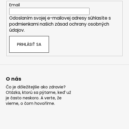
t
Email
i
Odoslaním svojej e-mailovej adresy súhlasíte s
e
podmienkami našich zásad ochrany osobných
údajov.
PRIHLÁSIŤ SA
O nás
Čo je dôležitejšie ako zdravie?
Otázka, ktorú sa pýtame, keď už
je často neskoro. A verte, že
vieme, o čom hovoříme.