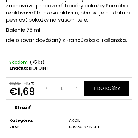
č
zachováva prirodzené bariéry pokožky.Pomáha
a
reaktivovať bunkovú aktivitu, obnovuje hustotu a
m
pevnosť pokožky na vašom tele.
e
Balenie 75 ml
COCOSOLIS
Ide o tovar dovážaný z Francúzska a Talianska.
ROSE
ČISTIACI
OLEJ
NA
Skladom
(>5 ks)
TVÁR
Značka:
BIOPOINT
50ML
€12,40
€1,99
–15 %
Pôvodne:
€1,69
DO KOŠÍKA
€24,90
Jednotková
cena:
Strážiť
Kategória
:
AKCIE
EAN
:
8052862412561