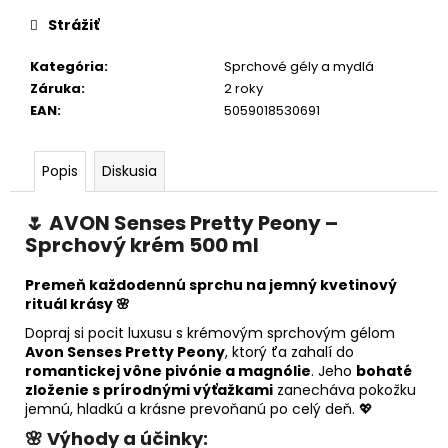
cena:
Strážiť
Kategória
:
Sprchové gély a mydlá
Záruka
:
2 roky
EAN
:
5059018530691
Popis
Diskusia
🌷
AVON Senses Pretty Peony –
Sprchový krém 500 ml
Premeň každodennú sprchu na jemný kvetinový
rituál krásy 🌸
Dopraj si pocit luxusu s krémovým sprchovým gélom
Avon Senses Pretty Peony
, ktorý ťa zahalí do
romantickej vône pivónie a magnólie
. Jeho
bohaté
zloženie s prírodnými výťažkami
zanecháva pokožku
jemnú, hladkú a krásne prevoňanú po celý deň. 💖
🌸
Výhody a účinky: