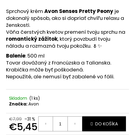
č
a
Sprchový krém
Avon Senses Pretty Peony
je
m
dokonalý spôsob, ako si dopriať chvíľu relaxu a
e
ženskosti.
Vôňa čerstvých kvetov premení tvoju sprchu na
NEUTRO
romantický zážitok
, ktorý povzbudí tvoju
ROBERTS
náladu a rozmazná tvoju pokožku. 🌷✨
BEAUTY
TELOVÁ
Balenie
: 500 ml
PENA
Tovar dovážaný z Francúzska a Talianska.
DO
KÚPEĽA
Krabička môže byť poškodená.
UPOKOJUJÚCA
Nepoužité, ale nemusí byť zabalené vo fólii.
600
ML
€4,60
Pôvodne:
Skladom
(1 ks)
€6,59
Značka:
Avon
€7,99
–31 %
€5,45
DO KOŠÍKA
Jednotková