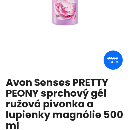
á
j
s
ť
?
€7,99
–31 %
HĽADAŤ
Avon Senses PRETTY
PEONY sprchový gél
O
d
ružová pivonka a
p
lupienky magnólie 500
o
r
ml
ú