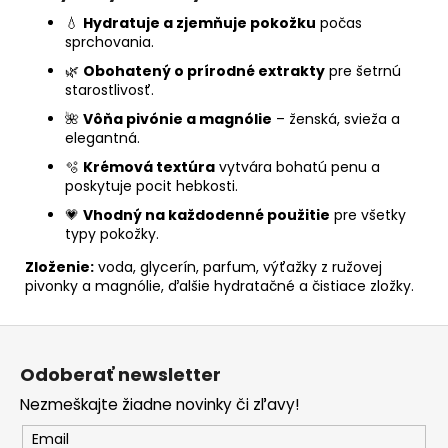
💧
Hydratuje a zjemňuje pokožku
počas
sprchovania.
🌿
Obohatený o prírodné extrakty
pre šetrnú
starostlivosť.
🌺
Vôňa pivónie a magnólie
– ženská, svieža a
elegantná.
🫧
Krémová textúra
vytvára bohatú penu a
poskytuje pocit hebkosti.
💗
Vhodný na každodenné použitie
pre všetky
typy pokožky.
Zloženie:
voda, glycerín, parfum, výťažky z ružovej
pivonky a magnólie, ďalšie hydratačné a čistiace zložky.
Z
á
Odoberať newsletter
p
Nezmeškajte žiadne novinky či zľavy!
ä
t
Email