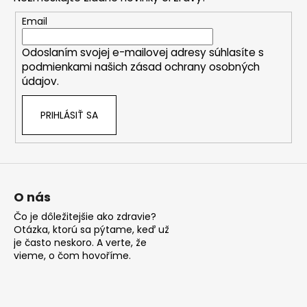
ä
t
Email
i
Odoslaním svojej e-mailovej adresy súhlasíte s
e
podmienkami našich zásad ochrany osobných
údajov.
PRIHLÁSIŤ SA
O nás
Čo je dôležitejšie ako zdravie?
Otázka, ktorú sa pýtame, keď už
je často neskoro. A verte, že
vieme, o čom hovoříme.