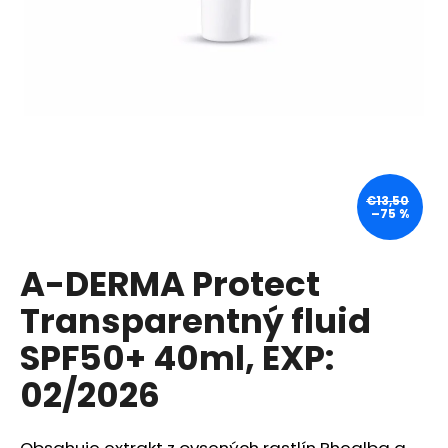
á
j
s
ť
?
€13,50
–75 %
HĽADAŤ
A-DERMA Protect
Transparentný fluid
O
d
SPF50+ 40ml, EXP:
p
02/2026
o
r
ú
Obsahuje extrakt z ovsených rastlín Rhealba a