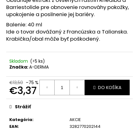
č
Barriestolide pre obnovenie rovnováhy pokožky,
a
m
upokojenie a posilnenie jej bariéry.
e
Balenie: 40 ml
Ide o tovar dovážaný z Francúzska a Talianska.
Krabička/obal môže byť poškodený.
FRUDIA
AVOCADO
RELIEF
MASK
–
Skladom
(>5 ks)
PLÁTENNÁ
Značka:
A-DERMA
MASKA
NA
OBNOVU
€13,50
–75 %
€3,37
KOŽNEJ
DO KOŠÍKA
BARIÉRY
A
Jednotková
UPOKOJENIE
cena:
Strážiť
PLETI,
20
ML
Kategória
:
AKCIE
EAN
:
3282770202144
€0,50
Pôvodne:
€2,20