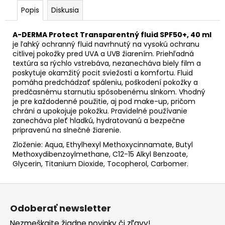
Popis
Diskusia
A-DERMA Protect Transparentný fluid SPF50+, 40 ml
je ľahký ochranný fluid navrhnutý na vysokú ochranu
citlivej pokožky pred UVA a UVB žiarením. Priehľadná
textúra sa rýchlo vstrebáva, nezanecháva biely film a
poskytuje okamžitý pocit sviežosti a komfortu. Fluid
pomáha predchádzať spáleniu, poškodení pokožky a
predčasnému starnutiu spôsobenému slnkom. Vhodný
je pre každodenné použitie, aj pod make-up, pričom
chráni a upokojuje pokožku. Pravidelné používanie
zanecháva pleť hladkú, hydratovanú a bezpečne
pripravenú na slnečné žiarenie.
Zloženie: Aqua, Ethylhexyl Methoxycinnamate, Butyl
Methoxydibenzoylmethane, C12-15 Alkyl Benzoate,
Glycerin, Titanium Dioxide, Tocopherol, Carbomer.
Z
á
Odoberať newsletter
p
Nezmeškajte žiadne novinky či zľavy!