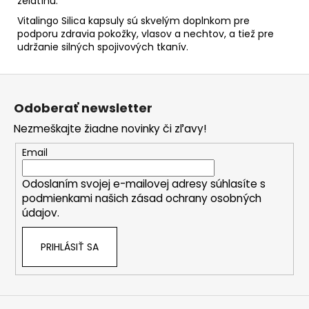
želatínu.
Vitalingo Silica kapsuly sú skvelým doplnkom pre
podporu zdravia pokožky, vlasov a nechtov, a tiež pre
udržanie silných spojivových tkanív.
Z
á
Odoberať newsletter
p
Nezmeškajte žiadne novinky či zľavy!
ä
t
Email
i
Odoslaním svojej e-mailovej adresy súhlasíte s
e
podmienkami našich zásad ochrany osobných
údajov.
PRIHLÁSIŤ SA