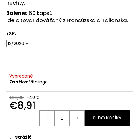
č
nechty.
a
Balenie:
60 kapsúl
m
Ide o tovar dovážaný z Francúzska a Talianska.
e
EXP.
BIODERMA
SÉBIUM
H2O
MICELÁRNA
VODA
PRE
ZMIEŠANÚ/MASTNÚ
Vypredané
PLEŤ
500
Značka:
Vitalingo
ML
€5,90
€14,85
–40 %
Pôvodne:
€8,91
€14,99
Jednotková
DO KOŠÍKA
cena:
Strážiť