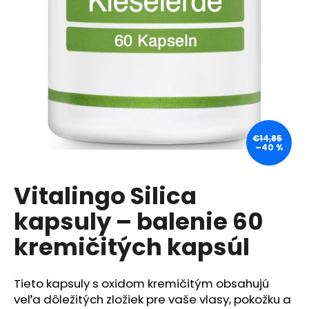
á
j
s
ť
?
€14,85
–40 %
HĽADAŤ
Vitalingo Silica
kapsuly – balenie 60
O
d
kremičitých kapsúl
p
o
r
Tieto
kapsuly s oxidom kremičitým obsahujú
ú
veľa dôležitých zložiek pre vaše vlasy, pokožku a