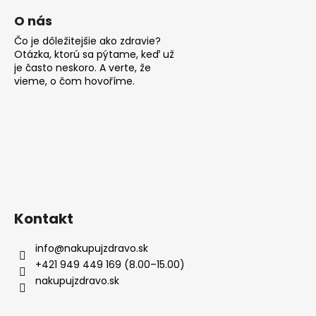
O nás
Čo je dôležitejšie ako zdravie?
Otázka, ktorú sa pýtame, keď už
je často neskoro. A verte, že
vieme, o čom hovoříme.
Kontakt
info
@
nakupujzdravo.sk
+421 949 449 169 (8.00–15.00)
nakupujzdravo.sk