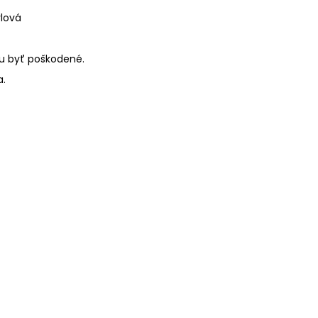
ylová
žu byť poškodené.
a.