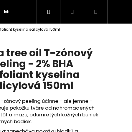
Hľadať
Prihlásenie
Nákupný
Moja objednávka
RADY A INŠPIRÁCIE
foliant kyselina salicylová 150ml
košík
a tree oil T-zónový
eling - 2% BHA
foliant kyselina
licylová 150ml
-zónový peeling účinne - ale jemne -
puje pokožku tváre od nahromadených
stôt a mazu, odumretých kožných buniek
Nasledujúce
rnych bodiek.
ukt zanecháva pokožku hladkú a