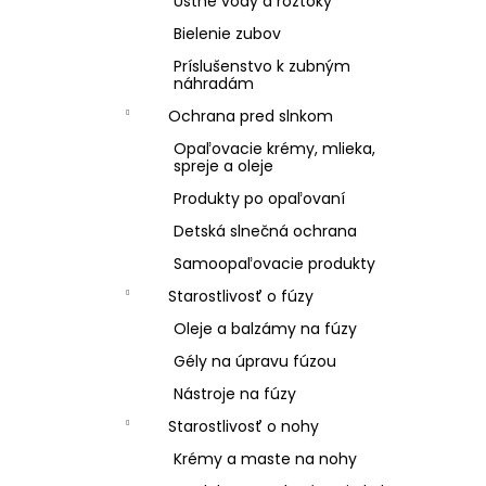
Ústne vody a roztoky
Bielenie zubov
Príslušenstvo k zubným
náhradám
Ochrana pred slnkom
Opaľovacie krémy, mlieka,
spreje a oleje
Produkty po opaľovaní
Detská slnečná ochrana
Samoopaľovacie produkty
Starostlivosť o fúzy
Oleje a balzámy na fúzy
Gély na úpravu fúzou
Nástroje na fúzy
Starostlivosť o nohy
Krémy a maste na nohy