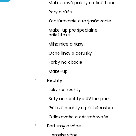
NZ DERMOCOSMETICS ROSACEA –
Makeupové palety a očné tiene
DERMOKOZMETICKÝ KRÉM NA REDUKCIU
ZAČERVENANIA A POSILNENIE CIEVOK
Pery a rúže
€9,99
Kontúrovanie a rozjasňovanie
Make-up pre špeciálne
príležitosti
Mihalnice a riasy
Očné linky a ceruzky
Farby na obočie
Make-up
Nechty
Laky na nechty
Sety na nechty s UV lampami
Gélové nechty a príslušenstvo
Odlakovače a odstraňovače
Parfumy a vône
Dámske vône