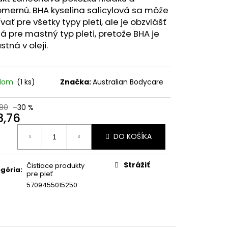
NECHTY A PLEŤ VO
mernú. BHA kyselina salicylová sa môže
K PRÍCHUŤ MARHUĽA
vať pre všetky typy pleti, ale je obzvlášť
á pre mastný typ pleti, pretože BHA je
stná v oleji.
adom
(1 ks)
Značka:
Australian Bodycare
80
–30 %
8,76
otková
DO KOŠÍKA
:
Strážiť
Čistiace produkty
gória
:
pre pleť
5709455015250