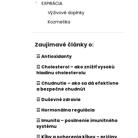
EXPIRÁCIA
Výživové doplnky
Kozmetika
Zaujímavé články o:
☲ Antioxidanty
☲ Cholesterol – ako znížiť vysokú
hladinu cholesterolu
☲ Chudnutie – ako sa dá efektívne
a bezpečne chudnút
☲ Duševné zdravie
☲ Hormonálna regulácia
☲ Imunita – posilnenie imunitného
systému
☲ Kĺby a ochorenia kĺbov – príčiny