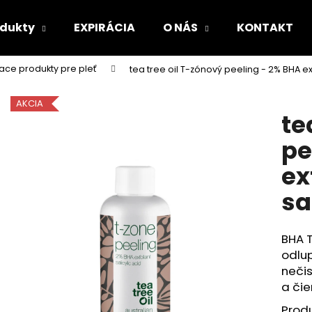
odukty
EXPIRÁCIA
O NÁS
KONTAKT
iace produkty pre pleť
tea tree oil T-zónový peeling - 2% BHA ex
Čo potrebujete nájsť?
AKCIA
te
HĽADAŤ
pe
ex
Odporúčame
sa
BHA T
odlu
neči
a čie
Prod