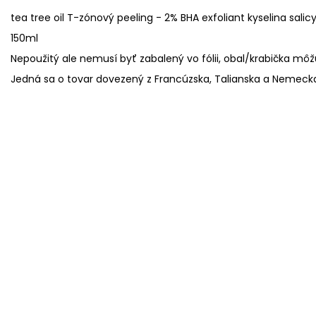
tea tree oil T-zónový peeling - 2% BHA exfoliant kyselina salic
150ml
Nepoužitý ale nemusí byť zabalený vo fólii, obal/krabička mô
Jedná sa o tovar dovezený z Francúzska, Talianska a Nemeck