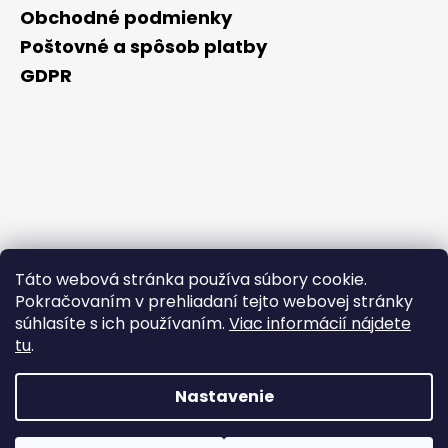
Obchodné podmienky
Poštovné a spôsob platby
GDPR
Táto webová stránka používa súbory cookie.
Pokračovaním v prehliadaní tejto webovej stránky
súhlasíte s ich používaním.
Viac informácií nájdete
tu
.
Nastavenie
Vytvoril Shoptet Premium
Počas horúcich dní neodporúčame doručenie do
Copyright 2026
NAKUPUJZDRAVO.SK
. Všetky práva