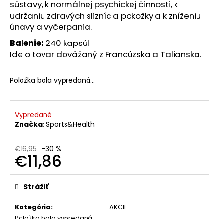
č
sústavy, k normálnej psychickej činnosti, k
a
udržaniu zdravých slizníc a pokožky a k zníženiu
m
únavy a vyčerpania.
e
Balenie:
240 kapsúl
Ide o tovar dovážaný z Francúzska a Talianska.
BIODERMA
SÉBIUM
H2O
Položka bola vypredaná…
MICELÁRNA
VODA
PRE
ZMIEŠANÚ/MASTNÚ
Vypredané
PLEŤ
Značka:
Sports&Health
500
ML
€16,95
–30 %
€5,90
€11,86
Pôvodne:
€14,99
Jednotková
cena:
Strážiť
Kategória
:
AKCIE
Položka bola vypredaná…