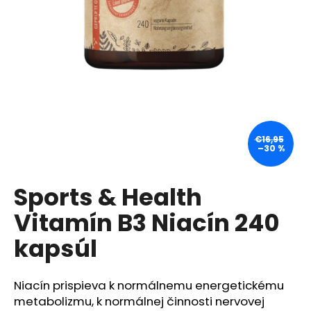
á
j
s
ť
?
€16,95
–30 %
HĽADAŤ
Sports & Health
Vitamín B3 Niacín 240
O
d
kapsúl
p
o
r
Niacín prispieva k normálnemu energetickému
ú
metabolizmu, k normálnej činnosti nervovej