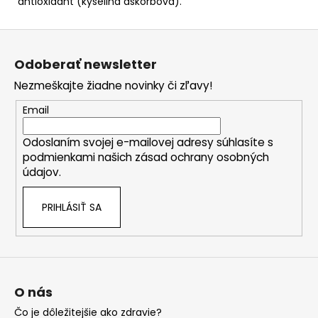
antioxidant (kyselina askorbová).
Z
á
Odoberať newsletter
p
Nezmeškajte žiadne novinky či zľavy!
ä
t
Email
i
Odoslaním svojej e-mailovej adresy súhlasíte s
e
podmienkami našich zásad ochrany osobných
údajov.
PRIHLÁSIŤ SA
O nás
Čo je dôležitejšie ako zdravie?