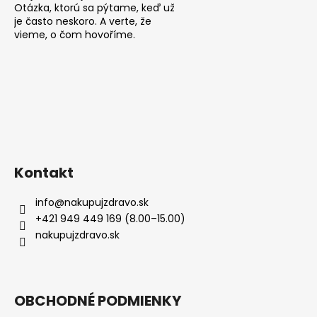
Otázka, ktorú sa pýtame, keď už
je často neskoro. A verte, že
vieme, o čom hovoříme.
Kontakt
info
@
nakupujzdravo.sk
+421 949 449 169 (8.00–15.00)
nakupujzdravo.sk
OBCHODNÉ PODMIENKY