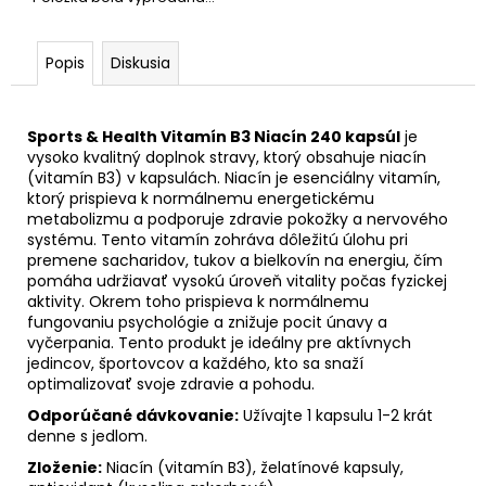
Popis
Diskusia
Sports & Health Vitamín B3 Niacín 240 kapsúl
je
vysoko kvalitný doplnok stravy, ktorý obsahuje niacín
(vitamín B3) v kapsulách. Niacín je esenciálny vitamín,
ktorý prispieva k normálnemu energetickému
metabolizmu a podporuje zdravie pokožky a nervového
systému. Tento vitamín zohráva dôležitú úlohu pri
premene sacharidov, tukov a bielkovín na energiu, čím
pomáha udržiavať vysokú úroveň vitality počas fyzickej
aktivity. Okrem toho prispieva k normálnemu
fungovaniu psychológie a znižuje pocit únavy a
vyčerpania. Tento produkt je ideálny pre aktívnych
jedincov, športovcov a každého, kto sa snaží
optimalizovať svoje zdravie a pohodu.
Odporúčané dávkovanie:
Užívajte 1 kapsulu 1-2 krát
denne s jedlom.
Zloženie:
Niacín (vitamín B3), želatínové kapsuly,