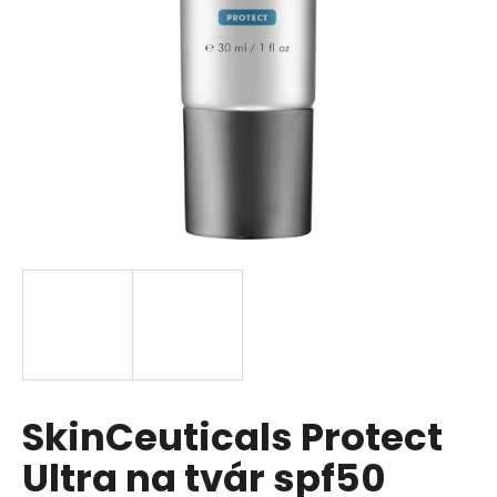
á
j
s
ť
?
HĽADAŤ
O
d
p
SkinCeuticals Protect
o
r
Ultra na tvár spf50
ú