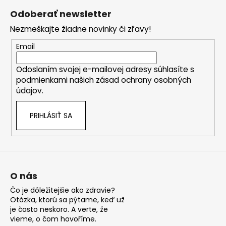
á
Odoberať newsletter
p
Nezmeškajte žiadne novinky či zľavy!
ä
t
Email
i
Odoslaním svojej e-mailovej adresy súhlasíte s
e
podmienkami našich zásad ochrany osobných
údajov.
PRIHLÁSIŤ SA
O nás
Čo je dôležitejšie ako zdravie?
Otázka, ktorú sa pýtame, keď už
je často neskoro. A verte, že
vieme, o čom hovoříme.