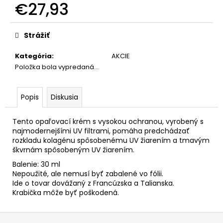
€27,93
Jednotková
cena:
Strážiť
Kategória
:
AKCIE
Položka bola vypredaná…
Popis
Diskusia
Tento opaľovací krém s vysokou ochranou, vyrobený s
najmodernejšími UV filtrami, pomáha predchádzať
rozkladu kolagénu spôsobenému UV žiarením a tmavým
škvrnám spôsobeným UV žiarením.
Balenie: 30 ml
Nepoužité, ale nemusí byť zabalené vo fólii.
Ide o tovar dovážaný z Francúzska a Talianska.
Krabička môže byť poškodená.
Z