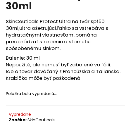
č
30ml
a
m
e
SkinCeuticals Protect Ultra na tvár spf50
30ml,ultra ošetrujúci,ľ
ahko sa vstrebáva s
hydratačnými vlastnosťami,p
omáha
KYSELINA
predchádzať sfarbeniu a starnutiu
HYALURÓNOVÁ
7%
spôsobenému slnkom.
SÉRUM
Balenie: 30 ml
€10,69
Nepoužité, ale nemusí byť zabalené vo fólii.
Ide o tovar dovážaný z Francúzska a Talianska.
Krabička môže byť poškodená.
Položka bola vypredaná…
Vypredané
Značka:
SkinCeuticals