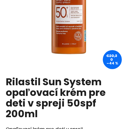
á
j
s
ť
?
€20,3
0
–44 %
HĽADAŤ
Rilastil Sun System
opaľovací krém pre
O
d
deti v spreji 50spf
p
200ml
o
r
ú
Opaľovací krém pre deti v spreji.