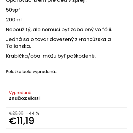
č
a
50spf
m
200ml
e
Nepoužitý, ale nemusí byť zabalený vo fólii.
SOLGAR
Jedná sa o tovar dovezený z Francúzska a
CELOSPEKTRÁLNY
Talianska.
KURKUMÍN
90
Krabička/obal môžu byť poškodené.
KAPSÚL
€26,90
Pôvodne:
Položka bola vypredaná…
€79,90
Vypredané
Značka:
Rilastil
€20,30
–44 %
€11,19
Jednotková