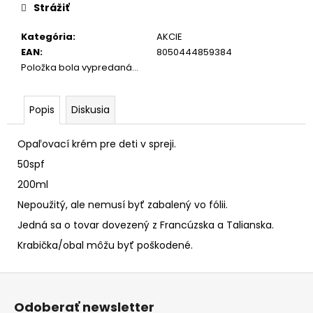
cena:
Strážiť
Kategória
:
AKCIE
EAN
:
8050444859384
Položka bola vypredaná…
Popis
Diskusia
Opaľovací krém pre deti v spreji.
50spf
200ml
Nepoužitý, ale nemusí byť zabalený vo fólii.
Jedná sa o tovar dovezený z Francúzska a Talianska.
Krabička/obal môžu byť poškodené.
Z
á
Odoberať newsletter