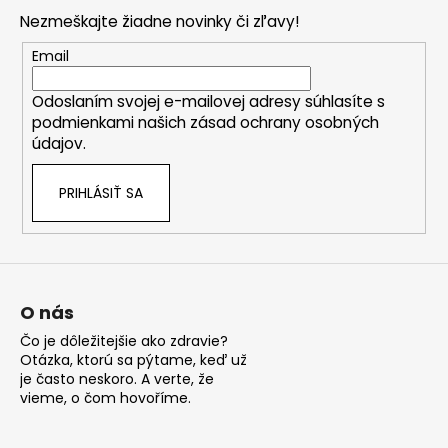
p
Nezmeškajte žiadne novinky či zľavy!
ä
t
Email
i
Odoslaním svojej e-mailovej adresy súhlasíte s
e
podmienkami našich zásad ochrany osobných
údajov.
PRIHLÁSIŤ SA
O nás
Čo je dôležitejšie ako zdravie?
Otázka, ktorú sa pýtame, keď už
je často neskoro. A verte, že
vieme, o čom hovoříme.