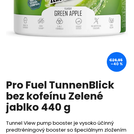
á
j
s
ť
?
€26,95
–40 %
HĽADAŤ
Pro Fuel TunnenBlick
bez kofeínu Zelené
O
d
jablko 440 g
p
o
r
Tunnel View pump booster je vysoko účinný
ú
predtréningový booster so špeciálnym zložením