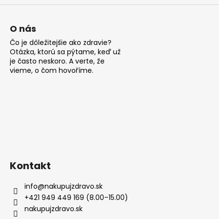
O nás
Čo je dôležitejšie ako zdravie?
Otázka, ktorú sa pýtame, keď už
je často neskoro. A verte, že
vieme, o čom hovoříme.
Kontakt
info
@
nakupujzdravo.sk
+421 949 449 169 (8.00–15.00)
nakupujzdravo.sk