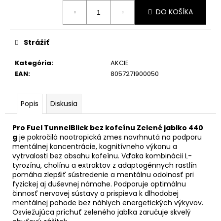
Jednotková
DO KOŠÍKA
cena:
Strážiť
Kategória
:
AKCIE
EAN
:
8057271900050
Popis
Diskusia
Pro Fuel TunnelBlick bez kofeínu Zelené jablko 440
g
je pokročilá nootropická zmes navrhnutá na podporu
mentálnej koncentrácie, kognitívneho výkonu a
vytrvalosti bez obsahu kofeínu. Vďaka kombinácii L-
tyrozínu, cholínu a extraktov z adaptogénnych rastlín
pomáha zlepšiť sústredenie a mentálnu odolnosť pri
fyzickej aj duševnej námahe. Podporuje optimálnu
činnosť nervovej sústavy a prispieva k dlhodobej
mentálnej pohode bez náhlych energetických výkyvov.
Osviežujúca príchuť zeleného jablka zaručuje skvelý