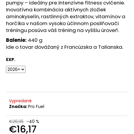
č
pumpy – ideálny pre intenzívne fitness cvičenie.
a
Inovatívna kombinácia aktívnych zložiek
m
aminokyselín, rastlinných extraktov, vitamínov a
e
horčíka v našom vysoko účinnom posilňovači
tréningu posúva váš tréning na vyššiu úroveň.
NZ
Balenie:
440 g
DERMOCOSMETICS
Ide o tovar dovážaný z Francúzska a Talianska.
ROSACEA
–
DERMOKOZMETICKÝ
EXP.
KRÉM
NA
REDUKCIU
ZAČERVENANIA
A
POSILNENIE
CIEVOK
Vypredané
€9,99
Značka:
Pro Fuel
€26,95
–40 %
€16,17