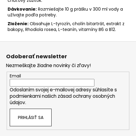
chuťový zážitok.
Dávkovanie:
Rozmiešajte 10 g prášku v 300 ml vody a
užívajte podľa potreby.
Zloženie:
Obsahuje L-tyrozín, cholín bitartrát, extrakt z
bakopy, Rhodiola rosea, L-teanín, vitamíny B6 a B12.
Z
á
Odoberať newsletter
p
Nezmeškajte žiadne novinky či zľavy!
ä
t
Email
i
Odoslaním svojej e-mailovej adresy súhlasíte s
e
podmienkami našich zásad ochrany osobných
údajov.
PRIHLÁSIŤ SA