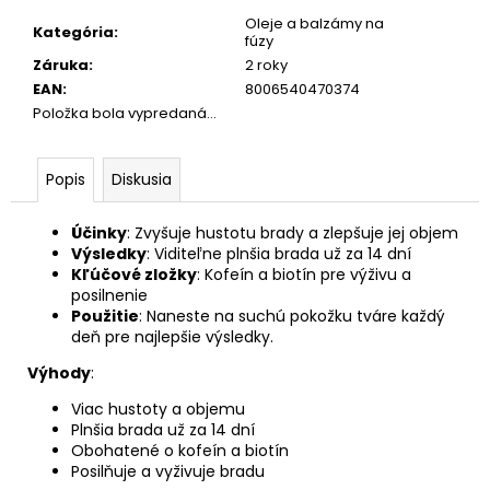
Oleje a balzámy na
Kategória
:
fúzy
Záruka
:
2 roky
EAN
:
8006540470374
Položka bola vypredaná…
Popis
Diskusia
Účinky
: Zvyšuje hustotu brady a zlepšuje jej objem
Výsledky
: Viditeľne plnšia brada už za 14 dní
Kľúčové zložky
: Kofeín a biotín pre výživu a
posilnenie
Použitie
: Naneste na suchú pokožku tváre každý
deň pre najlepšie výsledky.
Výhody
:
Viac hustoty a objemu
Plnšia brada už za 14 dní
Obohatené o kofeín a biotín
Posilňuje a vyživuje bradu