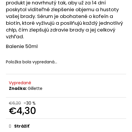
č
produkt je navrhnutý tak, aby už za 14 dní
a
poskytol viditeľné zlepšenie objemu a hustoty
m
vašej brady. Sérum je obohatené o kofeín a
e
biotín, ktoré vyživujú a posilňujú každý jednotlivý
chlp, čím zlepšujú zdravie brady a jej celkový
vzhľad.
VICHY
CAPITAL
Balenie 50ml
SOLEIL
HYDRATAČNÉ
OCHRANNÉ
Položka bola vypredaná…
MLIEKO
NA
TVÁR
A
TELO
Vypredané
SPF
Značka:
Gillette
50+,
300ML,
EXP
€6,20
–30 %
€4,30
05/26
€9,44
Jednotková
Pôvodne:
cena:
€23,60
Strážiť