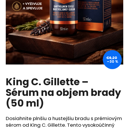
á
j
s
ť
?
€6,20
–30 %
HĽADAŤ
King C. Gillette –
Sérum na objem brady
O
d
(50 ml)
p
o
r
Dosiahnite plnšiu a hustejšiu bradu s prémiovým
ú
sérom od King C. Gillette. Tento vysokoúčinný