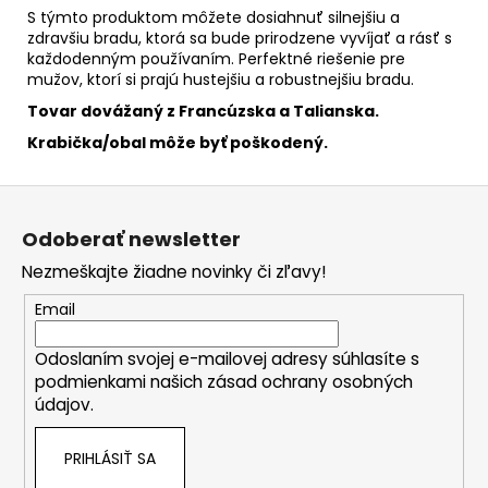
S týmto produktom môžete dosiahnuť silnejšiu a
zdravšiu bradu, ktorá sa bude prirodzene vyvíjať a rásť s
každodenným používaním. Perfektné riešenie pre
mužov, ktorí si prajú hustejšiu a robustnejšiu bradu.
Tovar dovážaný z Francúzska a Talianska.
Krabička/obal môže byť poškodený.
Z
á
Odoberať newsletter
p
Nezmeškajte žiadne novinky či zľavy!
ä
t
Email
i
Odoslaním svojej e-mailovej adresy súhlasíte s
e
podmienkami našich zásad ochrany osobných
údajov.
PRIHLÁSIŤ SA