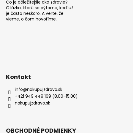
Čo je dôležitejšie ako zdravie?
Otázka, ktorú sa pýtame, keď už
je často neskoro. A verte, že
vieme, o čom hovoříme.
Kontakt
info
@
nakupujzdravo.sk
+421 949 449 169 (8.00–15.00)
nakupujzdravo.sk
OBCHODNÉ PODMIENKY