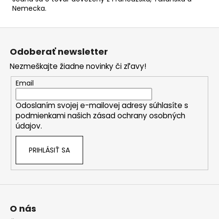
Nemecka.
Z
á
Odoberať newsletter
p
Nezmeškajte žiadne novinky či zľavy!
ä
t
Email
i
Odoslaním svojej e-mailovej adresy súhlasíte s
e
podmienkami našich zásad ochrany osobných
údajov.
PRIHLÁSIŤ SA
O nás