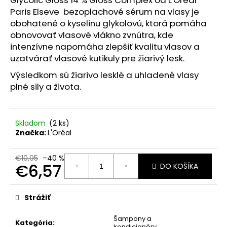
č
Paris Elseve bezoplachové sérum na vlasy je
a
m
obohatené o kyselinu glykolovú, ktorá pomáha
e
obnovovať vlasové vlákno zvnútra, kde
intenzívne napomáha zlepšiť kvalitu vlasov a
uzatvárať vlasové kutikuly pre žiarivý lesk.
BIODERMA
SÉBIUM
Výsledkom sú žiarivo lesklé a uhladené vlasy
H2O
plné sily a života.
MICELÁRNA
VODA
PRE
ZMIEŠANÚ/MASTNÚ
Skladom
(2 ks)
PLEŤ
Značka:
L'Oréal
500
ML
€5,90
€10,95
–40 %
Pôvodne:
€6,57
DO KOŠÍKA
€14,99
Jednotková
cena:
Strážiť
Šampony a
Kategória
:
kondicionéry