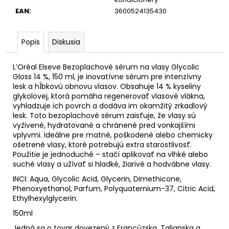
EAN
:
3600524135430
Popis
Diskusia
L’Oréal Elseve Bezoplachové sérum na vlasy Glycolic
Gloss 14 %, 150 ml, je inovatívne sérum pre intenzívny
lesk a hĺbkovú obnovu vlasov. Obsahuje 14 % kyseliny
glykolovej, ktorá pomáha regenerovať vlasové vlákna,
vyhladzuje ich povrch a dodáva im okamžitý zrkadlový
lesk. Toto bezoplachové sérum zaisťuje, že vlasy sú
vyživené, hydratované a chránené pred vonkajšími
vplyvmi. Ideálne pre matné, poškodené alebo chemicky
ošetrené vlasy, ktoré potrebujú extra starostlivosť.
Použitie je jednoduché – stačí aplikovať na vlhké alebo
suché vlasy a užívať si hladké, žiarivé a hodvábne vlasy.
INCI: Aqua, Glycolic Acid, Glycerin, Dimethicone,
Phenoxyethanol, Parfum, Polyquaternium-37, Citric Acid,
Ethylhexylglycerin.
150ml
Jedná sa o tovar dovezený z Francúzska, Talianska a