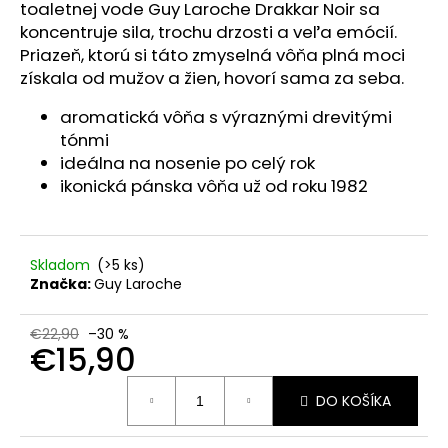
č
toaletnej vode Guy Laroche Drakkar Noir sa
a
koncentruje sila, trochu drzosti a veľa emócií.
m
Priazeň, ktorú si táto zmyselná vôňa plná moci
e
získala od mužov a žien, hovorí sama za seba.
aromatická vôňa s výraznými drevitými
FRUDIA
tónmi
GREEN
GRAPE
ideálna na nosenie po celý rok
PORE
ikonická pánska vôňa už od roku 1982
CONTROL
MASK
–
ČISTIACA
A
Skladom
(>5 ks)
SŤAHUJÚCA
Značka:
Guy Laroche
PLEŤOVÁ
MASKA,
20
€22,90
–30 %
€15,90
ML
€0,50
Jednotková
Pôvodne:
DO KOŠÍKA
cena:
€2,20