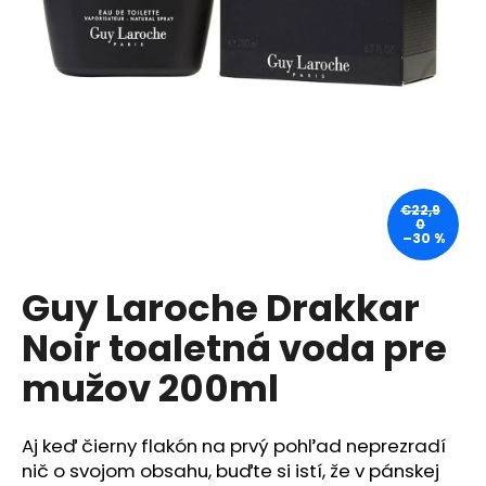
á
j
s
ť
?
€22,9
0
–30 %
HĽADAŤ
Guy Laroche Drakkar
Noir toaletná voda pre
O
d
mužov 200ml
p
o
r
Aj keď čierny flakón na prvý pohľad neprezradí
ú
nič o svojom obsahu, buďte si istí, že v pánskej