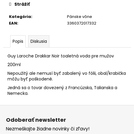
Strážiť
Kategória
:
Pánske vône
EAN
:
3360372017332
Popis
Diskusia
Guy Laroche Drakkar Noir toaletná voda pre mužov
200ml
Nepoužitý ale nemusí byť zabalený vo fólii, obal/krabička
môžu byť poškodené.
Jedná sa o tovar dovezený z Francúzska, Talianska a
Nemecka.
Z
á
Odoberať newsletter
p
Nezmeškajte žiadne novinky či zľavy!
ä