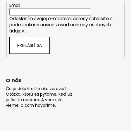
t
Email
i
Odoslaním svojej e-mailovej adresy súhlasíte s
e
podmienkami našich zásad ochrany osobných
údajov.
PRIHLÁSIŤ SA
O nás
Čo je dôležitejšie ako zdravie?
Otázka, ktorú sa pýtame, keď už
je často neskoro. A verte, že
vieme, o čom hovoříme.