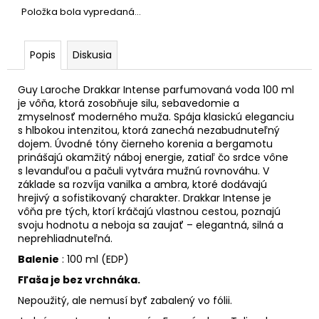
Položka bola vypredaná…
Popis
Diskusia
Guy Laroche Drakkar Intense parfumovaná voda 100 ml
je vôňa, ktorá zosobňuje silu, sebavedomie a
zmyselnosť moderného muža. Spája klasickú eleganciu
s hlbokou intenzitou, ktorá zanechá nezabudnuteľný
dojem. Úvodné tóny čierneho korenia a bergamotu
prinášajú okamžitý náboj energie, zatiaľ čo srdce vône
s levanduľou a pačuli vytvára mužnú rovnováhu. V
základe sa rozvíja vanilka a ambra, ktoré dodávajú
hrejivý a sofistikovaný charakter. Drakkar Intense je
vôňa pre tých, ktorí kráčajú vlastnou cestou, poznajú
svoju hodnotu a neboja sa zaujať – elegantná, silná a
neprehliadnuteľná.
Balenie
: 100 ml (EDP)
Fľaša je bez vrchnáka.
Nepoužitý, ale nemusí byť zabalený vo fólii.