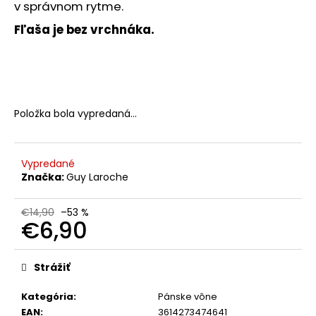
č
v správnom rytme.
a
Fľaša je bez vrchnáka.
m
e
VENIRA
VLASY,
NECHTY
Položka bola vypredaná…
A
PLEŤ
VO
FORME
Vypredané
SRDIEČOK
Značka:
Guy Laroche
PRÍCHUŤ
MARHUĽA
120
€14,90
–53 %
TABLIET
€6,90
€2
Jednotková
Pôvodne:
cena:
€20
Strážiť
Kategória
:
Pánske vône
EAN
:
3614273474641