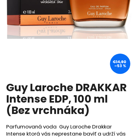
á
j
s
ť
?
€14,90
–53 %
HĽADAŤ
Guy Laroche DRAKKAR
Intense EDP, 100 ml
O
d
(Bez vrchnáka)
p
o
r
Parfumovaná voda Guy Laroche Drakkar
ú
Intense ktorá vás neprestane baviť a udrží vás