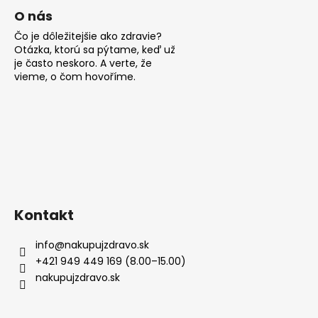
O nás
Čo je dôležitejšie ako zdravie?
Otázka, ktorú sa pýtame, keď už
je často neskoro. A verte, že
vieme, o čom hovoříme.
Kontakt
info
@
nakupujzdravo.sk
+421 949 449 169 (8.00–15.00)
nakupujzdravo.sk