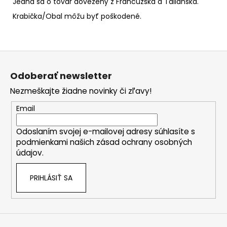
Jedná sa o tovar dovezený z Francúzska a Talianska.
Krabička/Obal môžu byť poškodené.
Z
á
Odoberať newsletter
p
Nezmeškajte žiadne novinky či zľavy!
ä
t
Email
i
Odoslaním svojej e-mailovej adresy súhlasíte s
e
podmienkami našich zásad ochrany osobných
údajov.
PRIHLÁSIŤ SA