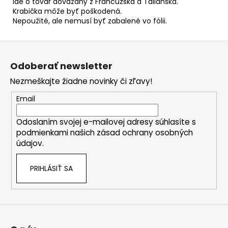
Ide o tovar dovážaný z Francúzska a Talianska.
Krabička môže byť poškodená.
Nepoužité, ale nemusí byť zabalené vo fólii.
Z
á
Odoberať newsletter
p
Nezmeškajte žiadne novinky či zľavy!
ä
t
Email
i
Odoslaním svojej e-mailovej adresy súhlasíte s
e
podmienkami našich zásad ochrany osobných
údajov.
PRIHLÁSIŤ SA