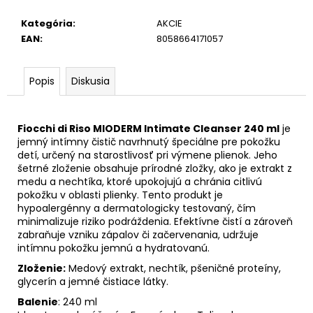
Kategória
:
AKCIE
EAN
:
8058664171057
Popis
Diskusia
Fiocchi di Riso MIODERM Intimate Cleanser 240 ml
je
jemný intímny čistič navrhnutý špeciálne pre pokožku
detí, určený na starostlivosť pri výmene plienok. Jeho
šetrné zloženie obsahuje prírodné zložky, ako je extrakt z
medu a nechtíka, ktoré upokojujú a chránia citlivú
pokožku v oblasti plienky. Tento produkt je
hypoalergénny a dermatologicky testovaný, čím
minimalizuje riziko podráždenia. Efektívne čistí a zároveň
zabraňuje vzniku zápalov či začervenania, udržuje
intímnu pokožku jemnú a hydratovanú.
Zloženie:
Medový extrakt, nechtík, pšeničné proteíny,
glycerín a jemné čistiace látky.
Balenie
: 240 ml