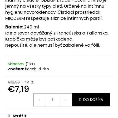
č
jemný na všetky typy pleti.
Určené na intímnu
a
m
hygienu novorodencov.
Čistiaci prostriedok
e
MIODERM rešpektuje sliznice intímnych partií.
Balenie
: 240 ml
Ide o tovar dovážaný z Francúzska a Talianska.
PLANTAE
RHODIOLA
Krabička môže byť poškodená.
ROSEA
Nepoužité, ale nemusí byť zabalené vo fólii.
BIO
60
RASTLINNÝCH
KAPSÚL
Skladom
(1 ks)
€1,99
Značka:
fiocchi di riso
Pôvodne:
€12,99
€12,90
–44 %
€7,19
Jednotková
DO KOŠÍKA
cena:
Strážiť