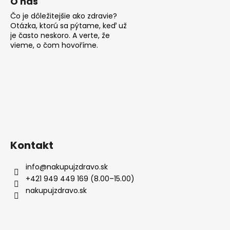
O nás
Čo je dôležitejšie ako zdravie?
Otázka, ktorú sa pýtame, keď už
je často neskoro. A verte, že
vieme, o čom hovoříme.
Kontakt
info
@
nakupujzdravo.sk
+421 949 449 169 (8.00–15.00)
nakupujzdravo.sk