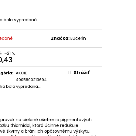
URÓNOVÁ 7% SÉRUM
ka bola vypredaná…
edané
Značka:
Eucerin
2
–31 %
0,43
otková
:
Strážiť
gória
:
AKCIE
4005800213694
žka bola vypredaná…
rípravok na cielené ošetrenie pigmentových
žku thiamidol, ktorá účinne redukuje
é škvrny a bráni ich opätovnému výskytu.