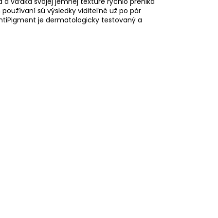
va a vďaka svojej jemnej textúre rýchlo preniká
používaní sú výsledky viditeľné už po pár
ntiPigment je dermatologicky testovaný a