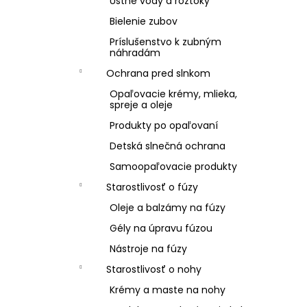
Ústne vody a roztoky
Bielenie zubov
Príslušenstvo k zubným
náhradám
Ochrana pred slnkom
Opaľovacie krémy, mlieka,
spreje a oleje
Produkty po opaľovaní
Detská slnečná ochrana
Samoopaľovacie produkty
Starostlivosť o fúzy
Oleje a balzámy na fúzy
Gély na úpravu fúzou
Nástroje na fúzy
Starostlivosť o nohy
Krémy a maste na nohy