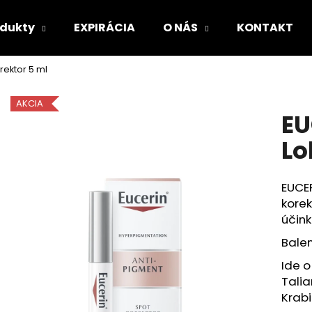
odukty
EXPIRÁCIA
O NÁS
KONTAKT
rektor 5 ml
Čo potrebujete nájsť?
AKCIA
EU
HĽADAŤ
Lo
EUCER
Odporúčame
korek
účin
Balen
Ide o
Talia
Krab