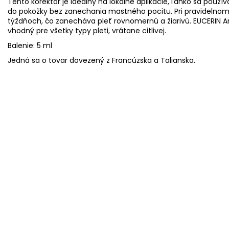
Tento korektor je ideálny na lokálne aplikácie, ľahko sa použí
do pokožky bez zanechania mastného pocitu. Pri pravidelnom 
týždňoch, čo zanecháva pleť rovnomernú a žiarivú. EUCERIN A
vhodný pre všetky typy pleti, vrátane citlivej.
Balenie: 5 ml
Jedná sa o tovar dovezený z Francúzska a Talianska.