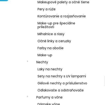
NZ DERMOCOSMETICS KRÉM PROTI
Makeupové palety a očné tiene
PIGMENTOVÝM ŠKVRNÁM –
DERMOKOZMETICKÝ KRÉM NA
Pery a rúže
ZJEDNOTENIE TÓNU PLETI
Kontúrovanie a rozjasňovanie
€10,79
Make-up pre špeciálne
príležitosti
Mihalnice a riasy
Očné linky a ceruzky
Farby na obočie
Make-up
Nechty
Laky na nechty
Sety na nechty s UV lampami
Gélové nechty a príslušenstvo
Odlakovače a odstraňovače
Parfumy a vône
Dámske vône