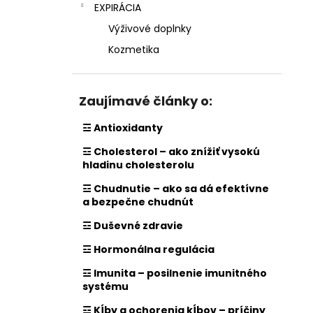
EXPIRÁCIA
Výživové doplnky
Kozmetika
Zaujímavé články o:
☲ Antioxidanty
☲ Cholesterol – ako znížiť vysokú
hladinu cholesterolu
☲ Chudnutie – ako sa dá efektívne
a bezpečne chudnút
☲ Duševné zdravie
☲ Hormonálna regulácia
☲ Imunita – posilnenie imunitného
systému
☲ Kĺby a ochorenia kĺbov – príčiny