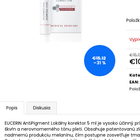
BIODERMA PHOTODERM BRUME
KYSELINA HYAL
INVISIBLE OPAĽOVACÍ KRÉM S
€10,69
MINERÁLNYMI UV FILTRAMISPF50+ (150
ML)
Polož
€7,50
Pôvodne:
€14,99
Vypr
€15,1
€15,12
€1
–31 %
Jedn
cena
Kate
EAN
:
Polo
Popis
Diskusia
EUCERIN AntiPigment Lokálny korektor 5 ml je vysoko účinný p
škvŕn a nerovnomerného tónu pleti. Obsahuje patentovanú zlo
nadmernú produkciu melanínu, čím postupne zosvetľuje tmav