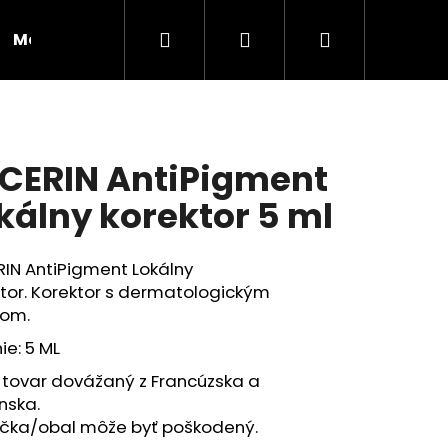
Hľadať
Prihlásenie
Nákupný
Moja objednávka
RADY A INŠPIRÁCIE
košík
CERIN AntiPigment
kálny korektor 5 ml
IN AntiPigment Lokálny
tor.
Korektor s dermatologickým
kom.
ie: 5 ML
 tovar dovážaný z Francúzska a
nska.
Nasledujúce
ička/obal môže byť poškodený.