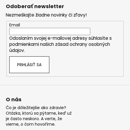
á
Odoberať newsletter
p
Nezmeškajte žiadne novinky či zľavy!
ä
t
Email
i
Odoslaním svojej e-mailovej adresy súhlasíte s
e
podmienkami našich zásad ochrany osobných
údajov.
PRIHLÁSIŤ SA
O nás
Čo je dôležitejšie ako zdravie?
Otázka, ktorú sa pýtame, keď už
je často neskoro. A verte, že
vieme, o čom hovoříme.