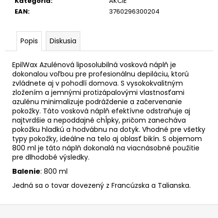
Kategória
:
AKCIE
EAN
:
3760296300204
Popis
Diskusia
EpilWax Azulénová liposolubilná vosková náplň je
dokonalou voľbou pre profesionálnu depiláciu, ktorú
zvládnete aj v pohodlí domova. S vysokokvalitným
zložením a jemnými protizápalovými vlastnosťami
azulénu minimalizuje podráždenie a začervenanie
pokožky. Táto vosková náplň efektívne odstraňuje aj
najtvrdšie a nepoddajné chĺpky, pričom zanecháva
pokožku hladkú a hodvábnu na dotyk. Vhodné pre všetky
typy pokožky, ideálne na telo aj oblasť bikín. S objemom
800 ml je táto náplň dokonalá na viacnásobné použitie
pre dlhodobé výsledky.
Balenie
: 800 ml
Jedná sa o tovar dovezený z Francúzska a Talianska.
Z