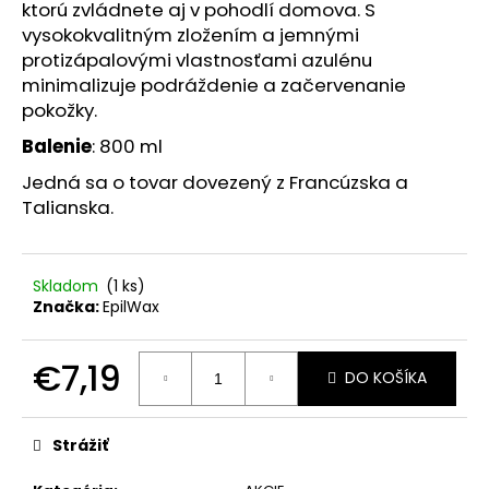
č
ktorú zvládnete aj v pohodlí domova. S
a
vysokokvalitným zložením a jemnými
m
protizápalovými vlastnosťami azulénu
e
minimalizuje podráždenie a začervenanie
pokožky.
HEALTH
Balenie
: 800 ml
LABS
CARE
Jedná sa o tovar dovezený z Francúzska a
TRICHOLOGICKÁ
Talianska.
MASKA
S
CERAMIDMI
Skladom
(1 ks)
NA
VLASOVÚ
Značka:
EpilWax
POKOŽKU
175
ML,
€7,19
DO KOŠÍKA
EXP.:
04/2026
Jednotková
cena:
€3,90
Strážiť
Pôvodne:
€9,90