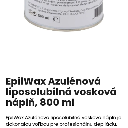
á
j
s
ť
?
HĽADAŤ
EpilWax Azulénová
liposolubilná vosková
O
d
náplň, 800 ml
p
o
r
EpilWax Azulénová liposolubilná vosková náplň je
ú
dokonalou voľbou pre profesionálnu depiláciu,