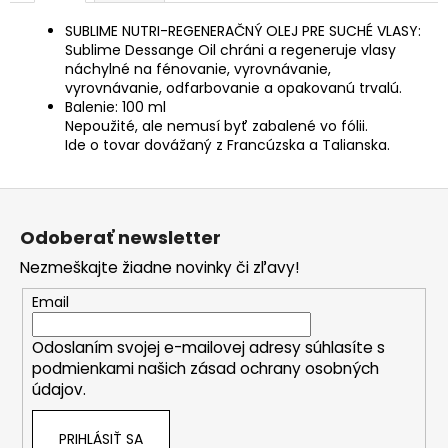
SUBLIME NUTRI-REGENERAČNÝ OLEJ PRE SUCHÉ VLASY:
Sublime Dessange Oil chráni a regeneruje vlasy
náchylné na fénovanie, vyrovnávanie,
vyrovnávanie, odfarbovanie a opakovanú trvalú.
Balenie: 100 ml
Nepoužité, ale nemusí byť zabalené vo fólii.
Ide o tovar dovážaný z Francúzska a Talianska.
Z
á
Odoberať newsletter
p
Nezmeškajte žiadne novinky či zľavy!
ä
t
Email
i
Odoslaním svojej e-mailovej adresy súhlasíte s
e
podmienkami našich zásad ochrany osobných
údajov.
PRIHLÁSIŤ SA