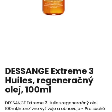
á
j
s
ť
?
HĽADAŤ
DESSANGE Extreme 3
Huiles, regeneračný
O
d
olej, 100ml
p
o
r
DESSANGE Extreme 3 Huiles,regeneračný olej
ú
100ml,Intenzívne vyživuje a obnovuje - Pre suché