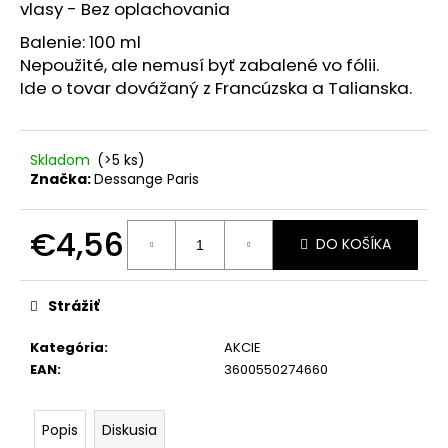
č
vlasy - Bez oplachovania
a
Balenie: 100 ml
m
Nepoužité, ale nemusí byť zabalené vo fólii.
e
Ide o tovar dovážaný z Francúzska a Talianska.
VICHY
CAPITAL
Skladom
(>5 ks)
SOLEIL
HYDRATAČNÉ
Značka:
Dessange Paris
OCHRANNÉ
MLIEKO
NA
€4,56
DO KOŠÍKA
TVÁR
A
Jednotková
TELO
cena:
SPF
Strážiť
50+,
300ML,
EXP
Kategória
:
AKCIE
05/26
EAN
:
3600550274660
€9,44
Pôvodne:
€23,60
Popis
Diskusia