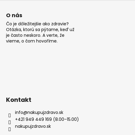
O nás
Čo je dôležitejšie ako zdravie?
Otázka, ktorú sa pýtame, keď už
je často neskoro. A verte, že
vieme, o čom hovoříme.
Kontakt
info
@
nakupujzdravo.sk
+421 949 449 169 (8.00–15.00)
nakupujzdravo.sk