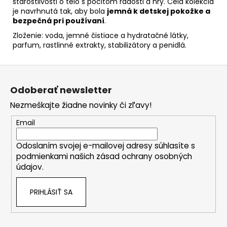
starostlivosti o telo s pocitom radosti a hry. Celá kolekcia
je navrhnutá tak, aby bola
jemná k detskej pokožke a
bezpečná pri používaní
.
Zloženie: voda, jemné čistiace a hydratačné látky,
parfum, rastlinné extrakty, stabilizátory a penidlá.
Z
á
Odoberať newsletter
p
Nezmeškajte žiadne novinky či zľavy!
ä
t
Email
i
Odoslaním svojej e-mailovej adresy súhlasíte s
e
podmienkami našich zásad ochrany osobných
údajov.
PRIHLÁSIŤ SA