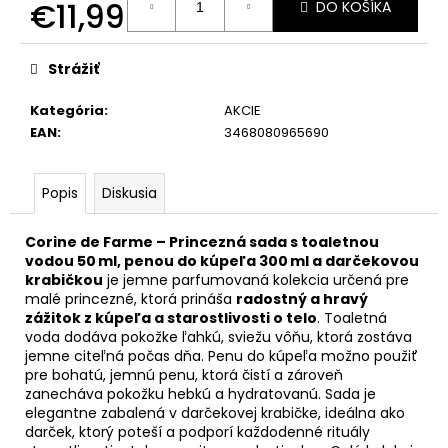
€11,99
DO KOŠÍKA
Jednotková
cena:
Strážiť
Kategória
:
AKCIE
EAN
:
3468080965690
Popis
Diskusia
Corine de Farme – Princezná sada s toaletnou
vodou 50 ml, penou do kúpeľa 300 ml a darčekovou
krabičkou
je jemne parfumovaná kolekcia určená pre
malé princezné, ktorá prináša
radostný a hravý
zážitok z kúpeľa a starostlivosti o telo
. Toaletná
voda dodáva pokožke ľahkú, sviežu vôňu, ktorá zostáva
jemne citeľná počas dňa. Penu do kúpeľa možno použiť
pre bohatú, jemnú penu, ktorá čistí a zároveň
zanecháva pokožku hebkú a hydratovanú. Sada je
elegantne zabalená v darčekovej krabičke, ideálna ako
darček, ktorý poteší a podporí každodenné rituály