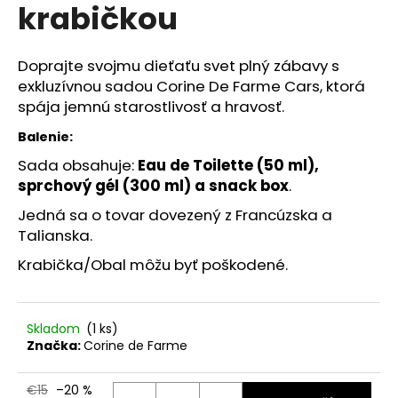
č
krabičkou
a
m
e
Doprajte svojmu dieťaťu svet plný zábavy s
exkluzívnou sadou Corine De Farme Cars, ktorá
spája jemnú starostlivosť a hravosť.
NZ
DERMOCOSMETICS
Balenie:
KRÉM
PROTI
Sada obsahuje:
Eau de Toilette (50 ml),
PIGMENTOVÝM
sprchový gél (300 ml) a snack box
.
ŠKVRNÁM
–
Jedná sa o tovar dovezený z Francúzska a
DERMOKOZMETICKÝ
KRÉM
Talianska.
NA
Krabička/Obal môžu byť poškodené.
ZJEDNOTENIE
TÓNU
PLETI
€10,79
Skladom
(1 ks)
Značka:
Corine de Farme
€15
–20 %