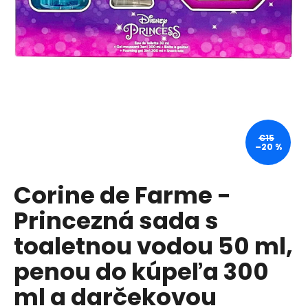
á
j
s
ť
?
€15
–20 %
HĽADAŤ
Corine de Farme -
Princezná sada s
O
d
toaletnou vodou 50 ml,
p
penou do kúpeľa 300
o
r
ml a darčekovou
ú