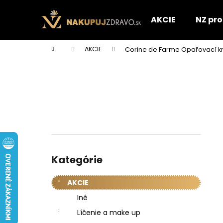
K
Prejsť
na
o
AKCIE
NZ pr
obsah
Späť
Späť
š
do
do
í
Domov
AKCIE
Corine de Farme Opaľovací kré
k
obchodu
obchodu
B
o
č
n
ý
p
a
Preskočiť
n
kategórie
Kategórie
e
l
AKCIE
Iné
Líčenie a make up