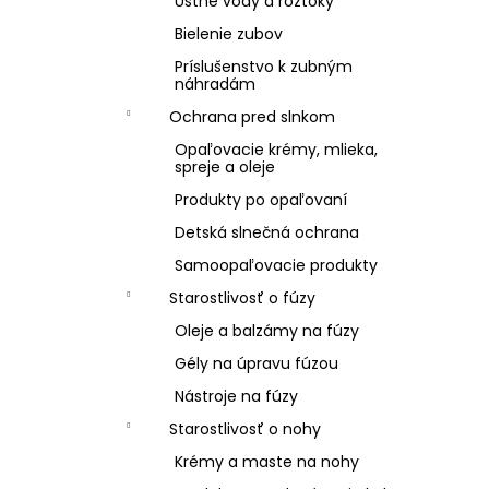
Ústne vody a roztoky
Bielenie zubov
Príslušenstvo k zubným
náhradám
Ochrana pred slnkom
Opaľovacie krémy, mlieka,
spreje a oleje
Produkty po opaľovaní
Detská slnečná ochrana
Samoopaľovacie produkty
Starostlivosť o fúzy
Oleje a balzámy na fúzy
Gély na úpravu fúzou
Nástroje na fúzy
Starostlivosť o nohy
Krémy a maste na nohy