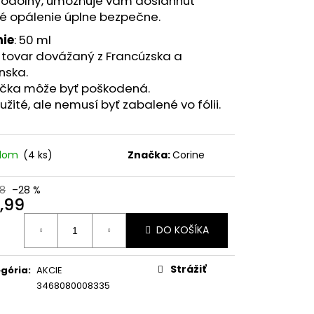
odolný, umožňuje vám dosiahnuť
NECHTY A PLEŤ VO
K PRÍCHUŤ MARHUĽA
vé opálenie úplne bezpečne.
nie
: 50 ml
 tovar dovážaný z Francúzska a
nska.
ička môže byť poškodená.
žité, ale nemusí byť zabalené vo fólii.
adom
(4 ks)
Značka:
Corine
8
–28 %
,99
otková
DO KOŠÍKA
:
Strážiť
gória
:
AKCIE
3468080008335