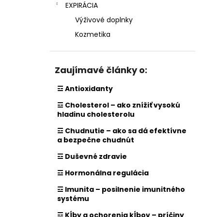
EXPIRÁCIA
Výživové doplnky
Kozmetika
Zaujímavé články o:
☲ Antioxidanty
☲ Cholesterol – ako znížiť vysokú
hladinu cholesterolu
☲ Chudnutie – ako sa dá efektívne
a bezpečne chudnút
☲ Duševné zdravie
☲ Hormonálna regulácia
☲ Imunita – posilnenie imunitného
systému
☲ Kĺby a ochorenia kĺbov – príčiny