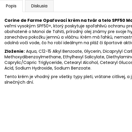
Popis
Diskusia
Corine de Farme Opaľovací krém na tvár a telo SPF50 Mon
veľmi vysokým SPF50+, ktorý poskytuje spoľahlivú ochranu pr
obohatené o Monoï de Tahiti, prírodný olej známy pre svoje hy
zanecháva pokožku jemnú a vláčnu.
Krém má ľahkú, nemastnú 
odolná voči vode, čo ho robí ideálnym na pláž či športové aktiv
Zloženie:
Aqua, C12-15 Alkyl Benzoate, Glycerin, Dicaprylyl Ca
Methoxydibenzoylmethane, Ethylhexyl Salicylate, Diethylamin
Caprylic/Capric Triglyceride, Cetearyl Alcohol, Cetearyl Glucos
Acid, Sodium Hydroxide, Sodium Benzoate.
Tento krém je vhodný pre všetky typy pleti, vrátane citlivej, 
slnečných dní.