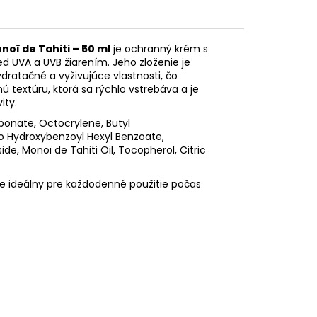
oï de Tahiti – 50 ml
je ochranný krém s
ed UVA a UVB žiarením.
Jeho zloženie je
dratačné a vyživujúce vlastnosti, čo
textúru, ktorá sa rýchlo vstrebáva a je
ity.
rbonate, Octocrylene, Butyl
o Hydroxybenzoyl Hexyl Benzoate,
ide, Monoï de Tahiti Oil, Tocopherol, Citric
a je ideálny pre každodenné použitie počas