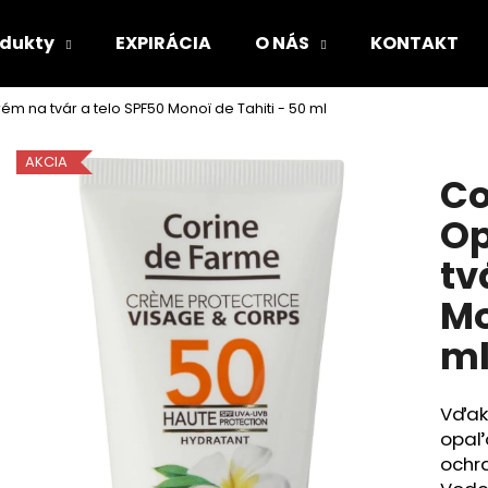
odukty
EXPIRÁCIA
O NÁS
KONTAKT
m na tvár a telo SPF50 Monoï de Tahiti - 50 ml
Čo potrebujete nájsť?
AKCIA
Co
HĽADAŤ
Op
tv
Odporúčame
Mo
m
Vďaka
opaľo
ochr