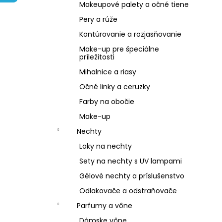
NZ DERMOCOSMETICS ROSACEA –
Makeupové palety a očné tiene
DERMOKOZMETICKÝ KRÉM NA REDUKCIU
ZAČERVENANIA A POSILNENIE CIEVOK
Pery a rúže
€9,99
Kontúrovanie a rozjasňovanie
Make-up pre špeciálne
príležitosti
Mihalnice a riasy
Očné linky a ceruzky
Farby na obočie
Make-up
Nechty
Laky na nechty
Sety na nechty s UV lampami
Gélové nechty a príslušenstvo
Odlakovače a odstraňovače
Parfumy a vône
Dámske vône