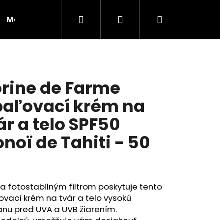
Hľadať
Prihlásenie
Nákupný
Moja objednávka
RADY A INŠPIRÁCIE
košík
rine de Farme
aľovací krém na
ár a telo SPF50
noï de Tahiti - 50
l
 fotostabilným filtrom poskytuje tento
vací krém na tvár a telo vysokú
Nasledujúce
anu pred UVA a UVB žiarením.