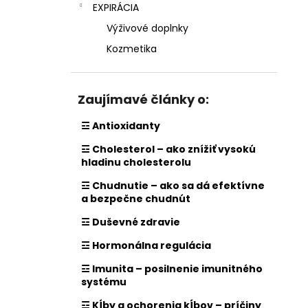
EXPIRÁCIA
Výživové doplnky
Kozmetika
Zaujímavé články o:
☲ Antioxidanty
☲ Cholesterol – ako znížiť vysokú
hladinu cholesterolu
☲ Chudnutie – ako sa dá efektívne
a bezpečne chudnút
☲ Duševné zdravie
☲ Hormonálna regulácia
☲ Imunita – posilnenie imunitného
systému
☲ Kĺby a ochorenia kĺbov – príčiny