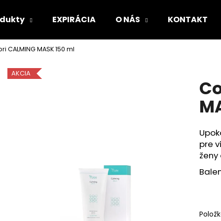
odukty
EXPIRÁCIA
O NÁS
KONTAKT
bri CALMING MASK 150 ml
Čo potrebujete nájsť?
AKCIA
Co
HĽADAŤ
MA
Upok
Odporúčame
pre v
ženy
Balen
Polož