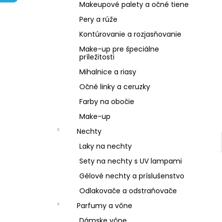
NZ DERMOCOSMETICS KRÉM PROTI
Makeupové palety a očné tiene
PIGMENTOVÝM ŠKVRNÁM –
DERMOKOZMETICKÝ KRÉM NA
Pery a rúže
ZJEDNOTENIE TÓNU PLETI
Kontúrovanie a rozjasňovanie
€10,79
Make-up pre špeciálne
príležitosti
Mihalnice a riasy
Očné linky a ceruzky
Farby na obočie
Make-up
Nechty
Laky na nechty
Sety na nechty s UV lampami
Gélové nechty a príslušenstvo
Odlakovače a odstraňovače
Parfumy a vône
Dámske vône