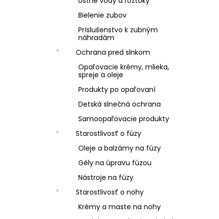
Ústne vody a roztoky
Bielenie zubov
Príslušenstvo k zubným
náhradám
Ochrana pred slnkom
Opaľovacie krémy, mlieka,
spreje a oleje
Produkty po opaľovaní
Detská slnečná ochrana
Samoopaľovacie produkty
Starostlivosť o fúzy
Oleje a balzámy na fúzy
Gély na úpravu fúzou
Nástroje na fúzy
Starostlivosť o nohy
Krémy a maste na nohy