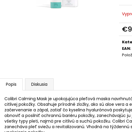
BLOOM ROBBINS GLOWY SKIN
GARDEN OF LIFE
COLLAGEN GUMMIES 20 TABLIET /
PRENATAL, 90 
EXP.2/26
KAPSÚL
Vypr
€4,99
€2,99
Pôvodne:
€24,95
Pôvodne:
€40,6
€9
Jedn
cena
Kate
EAN
:
Polo
Popis
Diskusia
Colibri Calming Mask je upokojujúca pleťová maska navrhnut
citlivej pokožky. Obsahuje prírodné zložky, ako sú aloe vera a
začervenanie a zápal, zatiaľ čo kyselina hyalurónová poskyt
obnoviť a posilniť ochrannú bariéru pokožky, zanechávajúc ju
všetky typy pleti, najmä pre citlivú a suchú pokožku. Colibri C
zanecháva pleť sviežu a revitalizovanú. Vhodná na týždennú s