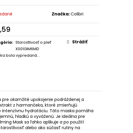
 VITAMIN CODE, RAW
VEGETARIÁNSKYCH
edané
Značka:
Colibri
1
,59
otková
:
Strážiť
gória
:
Starostlivosť o pleť
X001GIM6MD
žka bola vypredaná…
á pre okamžité upokojenie podráždenej a
 extrakt z harmančeka, ktoré zmierňujú
uje intenzívnu hydratáciu. Táto maska pomáha
 jemnú, hladkú a vyváženú. Je ideálna pre
alming Mask sa ľahko aplikuje a po použití
tarostlivosť alebo ako súčasť rutiny na