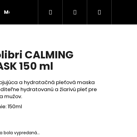
Hľadať
Prihlásenie
Nákupný
Moja objednávka
RADY A INŠPIRÁCIE
košík
libri CALMING
SK 150 ml
ojujúca a hydratačná pleťová maska
iditeľne hydratovanú a žiarivú pleť pre
 a mužov.
ie: 150ml
Nasledujúce
ka bola vypredaná…