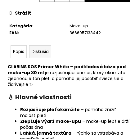
Strážiť
Kategória
:
Make-up
EAN
:
3666057133442
Popis
Diskusia
CLARINS SOS Primer White – podkladová báza pod
make-up 30 ml
je rozjasňujúci primer, ktorý okamžite
zjednocuje tón pleti a pomáha jej pôsobiť sviežejšie a
žiarivejšie ✨
💧 Hlavné vlastnosti
Rozjasňuje pleť okamžite
– pomáha znížiť
mdlosť pleti
Zlepšuje výdrž make-upu
– make-up lepšie drží
počas dňa
Ľahká, jemná textúra
– rýchlo sa vstrebáva a
nezaťažuje pleť