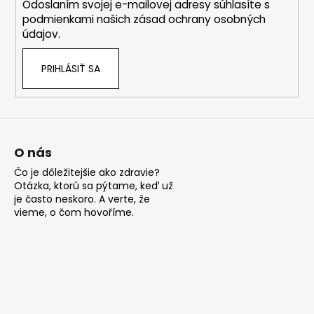
Odoslaním svojej e-mailovej adresy súhlasíte s
e
podmienkami našich zásad ochrany osobných
údajov.
PRIHLÁSIŤ SA
O nás
Čo je dôležitejšie ako zdravie?
Otázka, ktorú sa pýtame, keď už
je často neskoro. A verte, že
vieme, o čom hovoříme.