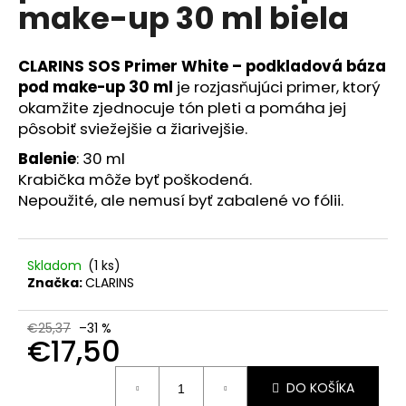
č
make-up 30 ml biela
a
m
e
CLARINS SOS Primer White – podkladová báza
pod make-up 30 ml
je rozjasňujúci primer, ktorý
okamžite zjednocuje tón pleti a pomáha jej
VENIRA
pôsobiť sviežejšie a žiarivejšie.
VLASY,
NECHTY
Balenie
: 30 ml
A
PLEŤ
Krabička môže byť poškodená.
VO
Nepoužité, ale nemusí byť zabalené vo fólii.
FORME
SRDIEČOK
PRÍCHUŤ
MARHUĽA
Skladom
(1 ks)
120
Značka:
CLARINS
TABLIET
€2
Pôvodne:
€25,37
–31 %
€20
€17,50
Jednotková
DO KOŠÍKA
cena: