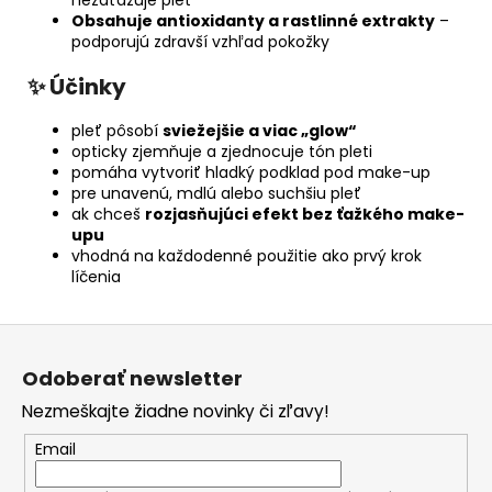
Obsahuje antioxidanty a rastlinné extrakty
–
podporujú zdravší vzhľad pokožky
✨ Účinky
pleť pôsobí
sviežejšie a viac „glow“
opticky zjemňuje a zjednocuje tón pleti
pomáha vytvoriť hladký podklad pod make-up
pre unavenú, mdlú alebo suchšiu pleť
ak chceš
rozjasňujúci efekt bez ťažkého make-
upu
vhodná na každodenné použitie ako prvý krok
líčenia
Z
á
Odoberať newsletter
p
Nezmeškajte žiadne novinky či zľavy!
ä
t
Email
i