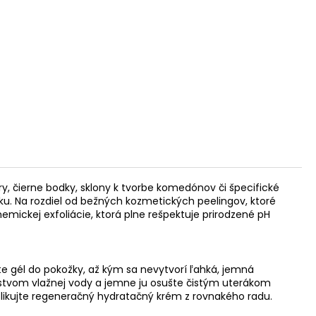
, čierne bodky, sklony k tvorbe komedónov či špecifické
dku. Na rozdiel od bežných kozmetických peelingov, ktoré
emickej exfoliácie, ktorá plne rešpektuje prirodzené pH
te gél do pokožky, až kým sa nevytvorí ľahká, jemná
žstvom vlažnej vody a jemne ju osušte čistým uterákom
ikujte regeneračný hydratačný krém z rovnakého radu.