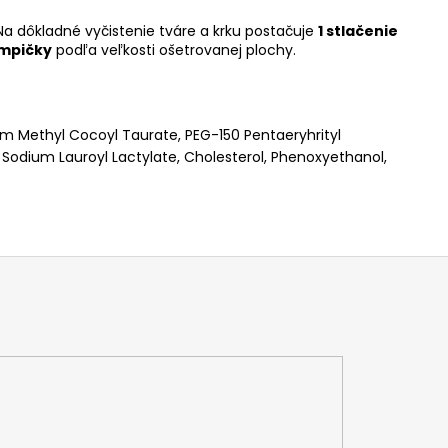
 Na dôkladné vyčistenie tváre a krku postačuje
1 stlačenie
umpičky
podľa veľkosti ošetrovanej plochy.
um Methyl Cocoyl Taurate, PEG-150 Pentaeryhrityl
Sodium Lauroyl Lactylate, Cholesterol, Phenoxyethanol,