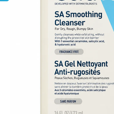
NZ DERMOCOSMETICS ROSACEA –
DERMOKOZMETICKÝ KRÉM NA REDUKCIU
ZAČERVENANIA A POSILNENIE CIEVOK
€9,99