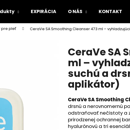
odukty
EXPIRÁCIA
O NÁS
KONTAKT
 pre pleť
CeraVe SA Smoothing Cleanser 473 ml – vyhladzujúci 
Čo potrebujete nájsť?
CeraVe SA S
HĽADAŤ
ml – vyhladz
suchú a dr
Odporúčame
aplikátor)
CeraVe SA Smoothing Cl
drsnú a nerovnomernú po
odstraňovať nečistoty a 
prirodzenej ochrannej bari
hyalurónovú a tri esenciá