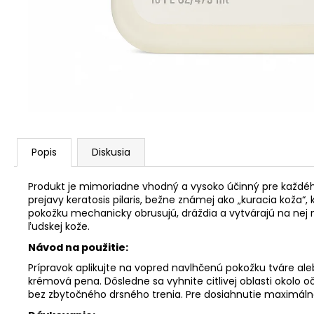
Popis
Diskusia
Produkt je mimoriadne vhodný a vysoko účinný pre každého
prejavy keratosis pilaris, bežne známej ako „kuracia koža
pokožku mechanicky obrusujú, dráždia a vytvárajú na nej m
ľudskej kože.
Návod na použitie:
Prípravok aplikujte na vopred navlhčenú pokožku tváre al
krémová pena. Dôsledne sa vyhnite citlivej oblasti okol
bez zbytočného drsného trenia. Pre dosiahnutie maximál