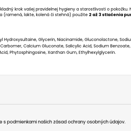
ladný krok vašej pravidelnej hygieny a starostlivosti o pokožku.
la (ramená, lakte, kolená či stehná) použite
2 až 3 stlačenia p
 Hydroxysultaine, Glycerin, Niacinamide, Gluconolactone, Sodi
arbomer, Calcium Gluconate, Salicylic Acid, Sodium Benzoate, 
cid, Phytosphingosine, Xanthan Gum, Ethylhexylglycerin.
íte s podmienkami našich zásad ochrany osobných údajov.