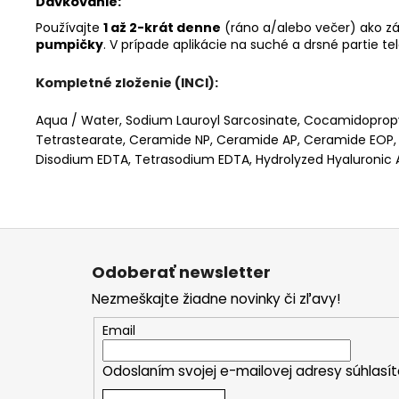
Dávkovanie:
Používajte
1 až 2-krát denne
(ráno a/alebo večer) ako zák
pumpičky
. V prípade aplikácie na suché a drsné partie te
Kompletné zloženie (INCI):
Aqua / Water, Sodium Lauroyl Sarcosinate, Cocamidopropyl
Tetrastearate, Ceramide NP, Ceramide AP, Ceramide EOP, C
Disodium EDTA, Tetrasodium EDTA, Hydrolyzed Hyaluronic A
Z
á
Odoberať newsletter
p
Nezmeškajte žiadne novinky či zľavy!
ä
t
Email
i
Odoslaním svojej e-mailovej adresy súhlas
e