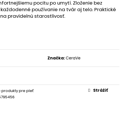
NECHTY A PLEŤ VO
ortnejšiemu pocitu po umytí. Zloženie bez
K PRÍCHUŤ MARHUĽA
každodenné používanie na tvár aj telo. Praktické
na pravidelnú starostlivosť.
Značka:
CeraVe
Strážiť
e produkty pre pleť
5795456