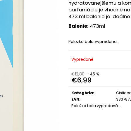
HEALTH LABS CARE TRICHOLOGICKÁ
VENIRA VLASY, 
hydratovanejšiemu a komf
MASKA ​​S CERAMIDMI NA VLASOVÚ
FORME SRDIEČO
parfumácie je vhodné na 
POKOŽKU 175 ML, EXP.: 04/2026
120 TABLIET
473 ml balenie je ideálne 
€3,90
€2
Pôvodne:
€9,90
Pôvodne:
€20
Balenie:
473ml
Položka bola vypredaná…
Vypredané
€12,80
–45 %
€6,99
Jednotková
cena:
Kategória
:
Čistiac
EAN
:
333787
Položka bola vypredaná…