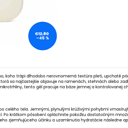
€12,80
–45 %
, koho trápi dlhodobo nerovnomerná textúra pleti, upchaté póry
“, ktorá sa najčastejšie objavuje na ramenách, stehnách alebo za
ikrotrhliny, tento gél pracuje na báze jemnej a kontrolovanej ch
ebo celého tela. Jemnými, plynulými krúživými pohybmi vmasíruj
o očí. Po krátkom pôsobení opláchnite pokožku dostatočným mno
neho zjemňujúceho účinku a uzamknutia hydratácie následne apl