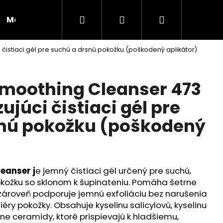
Hľadať
Prihlásenie
Nákupný
Moja objednávka
RADY A INŠPIRÁCIE
čistiaci gél pre suchú a drsnú pokožku (poškodený aplikátor)
košík
moothing Cleanser 473
ujúci čistiaci gél pre
snú pokožku (poškodený
eanser j
e jemný čistiaci gél určený pre suchú,
kožku so sklonom k šupinateniu. Pomáha šetrne
zároveň podporuje jemnú exfoliáciu bez narušenia
Nasledujúce
éry pokožky. Obsahuje kyselinu salicylovú, kyselinu
lne ceramidy, ktoré prispievajú k hladšiemu,