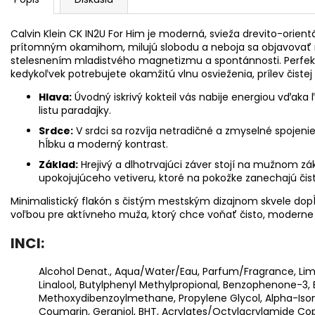
Calvin Klein CK IN2U For Him je moderná, svieža drevito-orient
prítomným okamihom, milujú slobodu a neboja sa objavovať 
stelesnením mladistvého magnetizmu a spontánnosti. Perfek
kedykoľvek potrebujete okamžitú vlnu osvieženia, prílev čist
Hlava:
Úvodný iskrivý kokteil vás nabije energiou vďak
listu paradajky.
Srdce:
V srdci sa rozvíja netradičné a zmyselné spojen
hĺbku a moderný kontrast.
Základ:
Hrejivý a dlhotrvajúci záver stojí na mužnom zá
upokojujúceho vetiveru, ktoré na pokožke zanechajú čis
Minimalistický flakón s čistým mestským dizajnom skvele dopĺ
voľbou pre aktívneho muža, ktorý chce voňať čisto, moderne
INCI:
Alcohol Denat., Aqua/Water/Eau, Parfum/Fragrance, Li
Linalool, Butylphenyl Methylpropional, Benzophenone-3, Et
Methoxydibenzoylmethane, Propylene Glycol, Alpha-Isomet
Coumarin, Geraniol, BHT, Acrylates/Octylacrylamide Cop