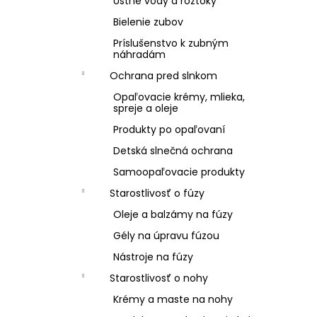
Ústne vody a roztoky
Bielenie zubov
Príslušenstvo k zubným
náhradám
Ochrana pred slnkom
Opaľovacie krémy, mlieka,
spreje a oleje
Produkty po opaľovaní
Detská slnečná ochrana
Samoopaľovacie produkty
Starostlivosť o fúzy
Oleje a balzámy na fúzy
Gély na úpravu fúzou
Nástroje na fúzy
Starostlivosť o nohy
Krémy a maste na nohy