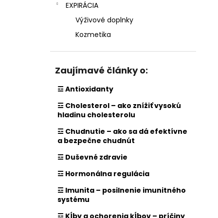
EXPIRÁCIA
Výživové doplnky
Kozmetika
Zaujímavé články o:
☲ Antioxidanty
☲ Cholesterol – ako znížiť vysokú
hladinu cholesterolu
☲ Chudnutie – ako sa dá efektívne
a bezpečne chudnút
☲ Duševné zdravie
☲ Hormonálna regulácia
☲ Imunita – posilnenie imunitného
systému
☲ Kĺby a ochorenia kĺbov – príčiny