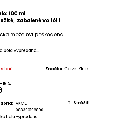
SEON ZMATŇUJÚCA
 SUN STICK MUGWORT
0+/PA++++, 18G
ie: 100 ml
žité, zabalené vo fólii.
0
ička môže byť poškodená.
ka bola vypredaná…
edané
Značka:
Calvin Klein
–15 %
6
otková
:
Strážiť
gória
:
AKCIE
088300196890
žka bola vypredaná…