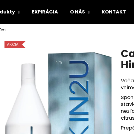
odukty
EXPIRÁCIA
O NÁS
KONTAKT
00ml
Čo potrebujete nájsť?
AKCIA
Ca
HĽADAŤ
Hi
Vôňa 
Odporúčame
vním
Spont
stavi
nezľ
citru
Prepá