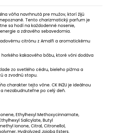
álna vôňa navrhnutá pre mužov, ktorí žijú
nepoznané. Tento charizmatický parfum je
tne sa hodí na každodenné nosenie,
ej energie a zdravého sebavedomia.
a ľadovému citrónu z Amalfi a aromatickému
ie horkého kakaového bôbu, ktoré vôni dodáva
klade zo svetlého cédru, bieleho pižma a
tú a zvodnú stopu.
ňa charakter tejto vône. CK IN2U je ideálnou
 a nezabudnuteľne po celý deň.
monene, Ethylhexyl Methoxycinnamate,
hylhexyl Salicylate, Butyl
hyl Ionone, Citral, Citronellol,
olymer, Hydrolyzed Jojoba Esters.