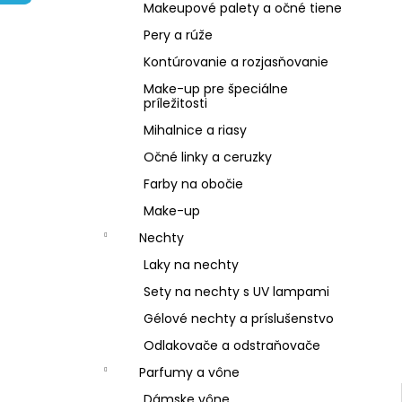
PLANTAE RHODIOLA ROSEA BIO 60
Makeupové palety a očné tiene
RASTLINNÝCH KAPSÚL
Pery a rúže
€1,99
Pôvodne:
€12,99
Kontúrovanie a rozjasňovanie
Make-up pre špeciálne
príležitosti
Mihalnice a riasy
Očné linky a ceruzky
Farby na obočie
Make-up
Nechty
Laky na nechty
Sety na nechty s UV lampami
Gélové nechty a príslušenstvo
Odlakovače a odstraňovače
Parfumy a vône
Dámske vône