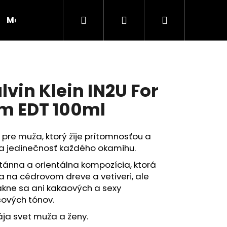
Hľadať
Prihlásenie
Nákupný
Moja objednávka
RADY A INŠPIRÁCIE
košík
lvin Klein IN2U For
m EDT 100ml
pre muža, ktorý žije prítomnosťou a
a jedinečnosť každého okamihu.
ánna a orientálna kompozícia, ktorá
a na cédrovom dreve a vetiveri, ale
akne sa ani kakaových a sexy
sových tónov.
Nasledujúce
ja svet muža a ženy.