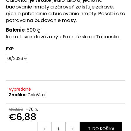
č
budovanie hmoty a zároveň zaisťuje zdravé,
a
m
rýchle priberanie a budovanie hmoty. Pôsobí ako
e
potrava na budovanie masy.
Balenie
: 500 g
Ide o tovar dovážaný z Francúzska a Talianska.
NATURALIS
PREMIUM
SVALY:
EXP.
BYLINNÁ
TINKTURA
S
TRIBULUSEM
-
50
ML
/
Vypredané
EXP.3/26
Značka:
CaloVital
€1,99
Pôvodne:
€22,96
–70 %
€6
€6,88
Jednotková
DO KOŠÍKA
cena: