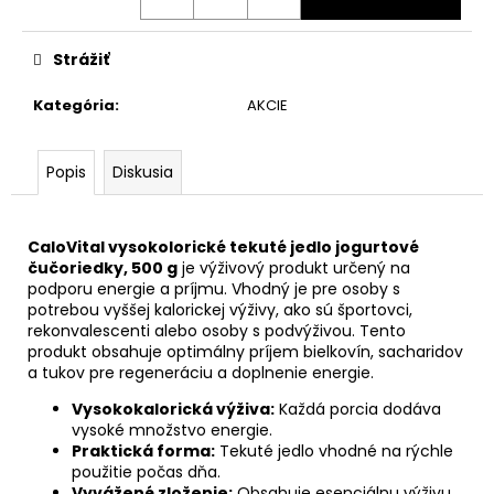
Strážiť
Kategória
:
AKCIE
Popis
Diskusia
CaloVital vysokolorické tekuté jedlo jogurtové
čučoriedky, 500 g
je výživový produkt určený na
podporu energie a príjmu. Vhodný je pre osoby s
potrebou vyššej kalorickej výživy, ako sú športovci,
rekonvalescenti alebo osoby s podvýživou. Tento
produkt obsahuje optimálny príjem bielkovín, sacharidov
a tukov pre regeneráciu a doplnenie energie.
Vysokokalorická výživa:
Každá porcia dodáva
vysoké množstvo energie.
Praktická forma:
Tekuté jedlo vhodné na rýchle
použitie počas dňa.
Vyvážené zloženie:
Obsahuje esenciálnu výživu