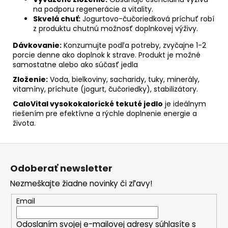
na podporu regenerácie a vitality.
Skvelá chuť:
Jogurtovo-čučoriedková príchuť robí
z produktu chutnú možnosť doplnkovej výživy.
Dávkovanie:
Konzumujte podľa potreby, zvyčajne 1-2
porcie denne ako doplnok k strave. Produkt je možné
samostatne alebo ako súčasť jedla
Zloženie:
Voda, bielkoviny, sacharidy, tuky, minerály,
vitamíny, príchute (jogurt, čučoriedky), stabilizátory.
CaloVital vysokokalorické tekuté jedlo
je ideálnym
riešením pre efektívne a rýchle doplnenie energie a
života.
Z
á
Odoberať newsletter
p
Nezmeškajte žiadne novinky či zľavy!
ä
t
Email
i
Odoslaním svojej e-mailovej adresy súhlasíte s