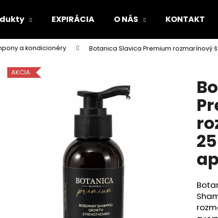
odukty
EXPIRÁCIA
O NÁS
KONTAKT
pony a kondicionéry
Botanica Slavica Premium rozmarínový 
Čo potrebujete nájsť?
AKCIA
Bo
HĽADAŤ
P
ro
Odporúčame
25
ap
Bota
Sham
rozm