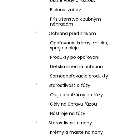
Ústne vody a roztoky
Bielenie zubov
Príslušenstvo k zubným
náhradám
Ochrana pred slnkom
Opaľovacie krémy, mlieka,
spreje a oleje
Produkty po opaľovaní
Detská slnečná ochrana
Samoopaľovacie produkty
Starostlivosť o fúzy
Oleje a balzámy na fúzy
Gély na úpravu fúzou
Nástroje na fúzy
Starostlivosť o nohy
Krémy a maste na nohy