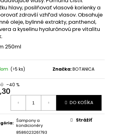
padávajúce vlasy. Pomáha čistiť
NECHTY A PLEŤ VO
K PRÍCHUŤ MARHUĽA
ku hlavy, posilňovať vlasové korienky a
orovať zdravší vzhľad vlasov. Obsahuje
inné oleje, bylinné extrakty, panthenol,
vera a kyselinu hyalurónovú pre vitalitu
.
m 250ml
adom
(>5 ks)
Značka:
BOTANICA
50
–40 %
,30
otková
DO KOŠÍKA
:
Strážiť
Šampony a
gória
:
kondicionéry
8586023261793