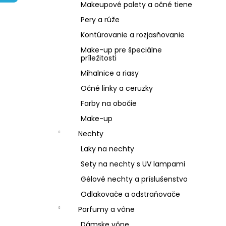
NZ DERMOCOSMETICS ROSACEA –
Makeupové palety a očné tiene
DERMOKOZMETICKÝ KRÉM NA REDUKCIU
ZAČERVENANIA A POSILNENIE CIEVOK
Pery a rúže
€9,99
Kontúrovanie a rozjasňovanie
Make-up pre špeciálne
príležitosti
Mihalnice a riasy
Očné linky a ceruzky
Farby na obočie
Make-up
Nechty
Laky na nechty
Sety na nechty s UV lampami
Gélové nechty a príslušenstvo
Odlakovače a odstraňovače
Parfumy a vône
Dámske vône