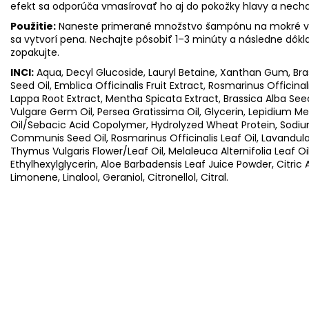
efekt sa odporúča vmasírovať ho aj do pokožky hlavy a necha
Použitie:
Naneste primerané množstvo šampónu na mokré vla
sa vytvorí pena. Nechajte pôsobiť 1–3 minúty a následne dôk
zopakujte.
INCI:
Aqua, Decyl Glucoside, Lauryl Betaine, Xanthan Gum, B
Seed Oil, Emblica Officinalis Fruit Extract, Rosmarinus Officinal
Lappa Root Extract, Mentha Spicata Extract, Brassica Alba Seed
Vulgare Germ Oil, Persea Gratissima Oil, Glycerin, Lepidium M
Oil/Sebacic Acid Copolymer, Hydrolyzed Wheat Protein, Sodiu
Communis Seed Oil, Rosmarinus Officinalis Leaf Oil, Lavandula 
Thymus Vulgaris Flower/Leaf Oil, Melaleuca Alternifolia Leaf Oil
Ethylhexylglycerin, Aloe Barbadensis Leaf Juice Powder, Citric 
Limonene, Linalool, Geraniol, Citronellol, Citral.