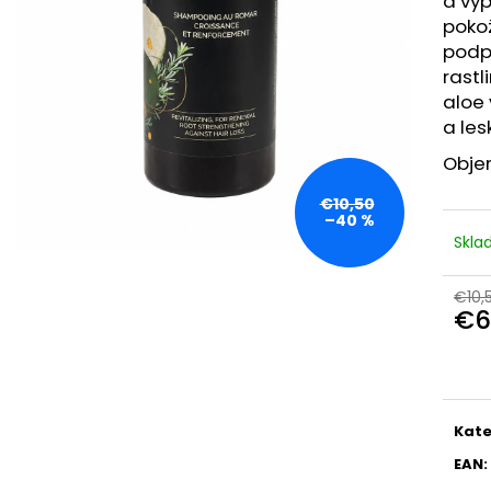
a vy
HEALTH LABS CARE TRICHOLOGICKÁ
VENIRA VLASY, 
MASKA ​​S CERAMIDMI NA VLASOVÚ
FORME SRDIEČO
pokož
POKOŽKU 175 ML, EXP.: 04/2026
120 TABLIET
podp
€3,90
€2
rastl
Pôvodne:
€9,90
Pôvodne:
€20
aloe 
a lesk
Obje
€10,50
–40 %
Skl
€10,
€6
Jedn
cena
Kate
EAN
: