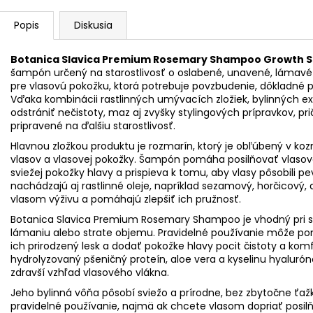
Popis
Diskusia
Botanica Slavica Premium Rosemary Shampoo Growth S
šampón určený na starostlivosť o oslabené, unavené, lámavé
pre vlasovú pokožku, ktorá potrebuje povzbudenie, dôkladné pre
Vďaka kombinácii rastlinných umývacích zložiek, bylinných e
odstrániť nečistoty, maz aj zvyšky stylingových prípravkov, p
pripravené na ďalšiu starostlivosť.
Hlavnou zložkou produktu je rozmarín, ktorý je obľúbený v k
vlasov a vlasovej pokožky. Šampón pomáha posilňovať vlasové
sviežej pokožky hlavy a prispieva k tomu, aby vlasy pôsobili pevn
nachádzajú aj rastlinné oleje, napríklad sezamový, horčicový, 
vlasom výživu a pomáhajú zlepšiť ich pružnosť.
Botanica Slavica Premium Rosemary Shampoo je vhodný pri star
lámaniu alebo strate objemu. Pravidelné používanie môže pom
ich prirodzený lesk a dodať pokožke hlavy pocit čistoty a ko
hydrolyzovaný pšeničný proteín, aloe vera a kyselinu hyaluró
zdravší vzhľad vlasového vlákna.
Jeho bylinná vôňa pôsobí sviežo a prírodne, bez zbytočne ť
pravidelné používanie, najmä ak chcete vlasom dopriať posilňuj