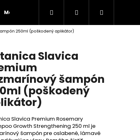
Hľadať
Prihlásenie
Nákupný
Moja objednávka
RADY A INŠPIRÁCIE
šampón 250ml (poškodený aplikátor)
košík
tanica Slavica
remium
zmarínový šampón
0ml (poškodený
likátor)
nica Slavica Premium Rosemary
poo Growth Strengthening 250 ml je
Nasledujúce
arínový šampón pre oslabené, lámavé