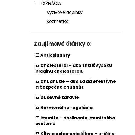
EXPIRÁCIA
Výživové doplnky
Kozmetika
Zaujímavé články o:
☲ Antioxidanty
☲ Cholesterol – ako znížiť vysokú
hladinu cholesterolu
☲ Chudnutie – ako sa dá efektívne
a bezpečne chudnút
☲ Duševné zdravie
☲ Hormonálna regulácia
☲ Imunita – posilnenie imunitného
systému
☲ Kĺby a ochorenia kĺbov – príčiny