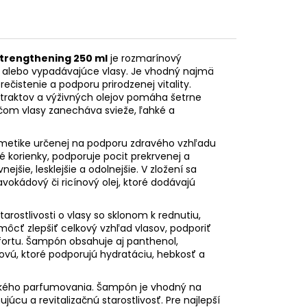
trengthening 250 ml
je rozmarínový
 alebo vypadávajúce vlasy. Je vhodný najmä
čistenie a podporu prirodzenej vitality.
xtraktov a výživných olejov pomáha šetrne
ričom vlasy zanecháva svieže, ľahké a
ozmetike určenej na podporu zdravého vzhľadu
 korienky, podporuje pocit prekrvenej a
ejšie, lesklejšie a odolnejšie. V zložení sa
avokádový či ricínový olej, ktoré dodávajú
ostlivosti o vlasy so sklonom k rednutiu,
ôcť zlepšiť celkový vzhľad vlasov, podporiť
mfortu. Šampón obsahuje aj panthenol,
novú, ktoré podporujú hydratáciu, hebkosť a
ažkého parfumovania. Šampón je vhodný na
úcu a revitalizačnú starostlivosť. Pre najlepší