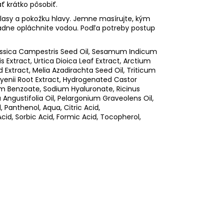
ť krátko pôsobiť.
sy a pokožku hlavy. Jemne masírujte, kým
ladne opláchnite vodou. Podľa potreby postup
rassica Campestris Seed Oil, Sesamum Indicum
is Extract, Urtica Dioica Leaf Extract, Arctium
 Extract, Melia Azadirachta Seed Oil, Triticum
eyenii Root Extract, Hydrogenated Castor
m Benzoate, Sodium Hyaluronate, Ricinus
Angustifolia Oil, Pelargonium Graveolens Oil,
, Panthenol, Aqua, Citric Acid,
Acid, Sorbic Acid, Formic Acid, Tocopherol,